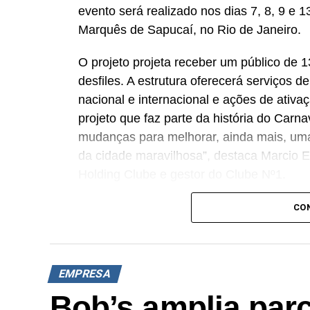
evento será realizado nos dias 7, 8, 9 e
Marquês de Sapucaí, no Rio de Janeiro.
O projeto projeta receber um público de 1
desfiles. A estrutura oferecerá serviços d
nacional e internacional e ações de ativ
projeto que faz parte da história do Carn
mudanças para melhorar, ainda mais, um
da cidade maravilhosa”, destaca Marcio Es
Holding Clube e gestor do Clube Nº1.
A produção do evento é assinada pela ag
CO
Cross Networking, empresas pertencentes
criativo mantém a assinatura “Brasil na Ve
nacional, da música e da hospitalidade ca
EMPRESA
Os convites individuais já estão disponíve
Bob’s amplia parc