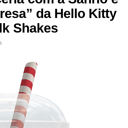
 As demais atualizações e atrações do evento serão
esa” da Hello Kitty
te nos próximos meses.
ilk Shakes
6