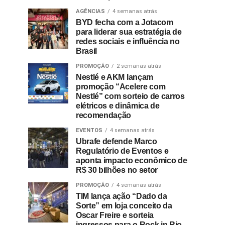
AGÊNCIAS
4 semanas atrás
BYD fecha com a Jotacom
para liderar sua estratégia de
redes sociais e influência no
Brasil
PROMOÇÃO
2 semanas atrás
Nestlé e AKM lançam
promoção “Acelere com
Nestlé” com sorteio de carros
elétricos e dinâmica de
recomendação
EVENTOS
4 semanas atrás
Ubrafe defende Marco
Regulatório de Eventos e
aponta impacto econômico de
R$ 30 bilhões no setor
PROMOÇÃO
4 semanas atrás
TIM lança ação “Dado da
Sorte” em loja conceito da
Oscar Freire e sorteia
ingressos para o Rock in Rio