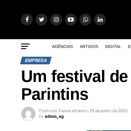
AGÊNCIAS
ARTIGOS
DIGITAL
E
EMPRESA
Um festival de
Parintins
Publicado
3 anos atrás
em
29 de junho de 2023
De
admin_ag