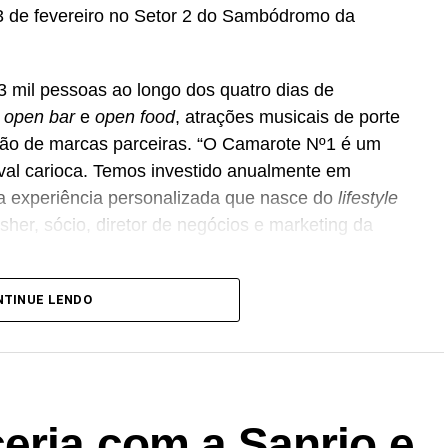
 13 de fevereiro no Setor 2 do Sambódromo da
3 mil pessoas ao longo dos quatro dias de
e
open bar
e
open food
, atrações musicais de porte
ação de marcas parceiras. “O Camarote Nº1 é um
aval carioca. Temos investido anualmente em
a experiência personalizada que nasce do
lifestyle
her, sócio, diretor de negócios e marketing da
ência Banco_ em parceria com a Storymakers e a
NTINUE LENDO
 ao ecossistema da Holding Clube. O projeto
ia”, conceito focado na valorização da cultura
rioca.
is para compra no canal oficial da Ticketmaster,
eria com a Sanrio e