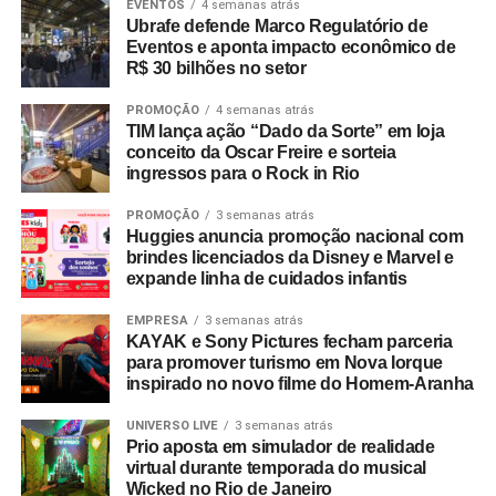
ParkShopping
nos desafios de distribuição em plataformas de
video on
EVENTOS
4 semanas atrás
Ubrafe defende Marco Regulatório de
demand
.
NÃO PERCA
Eventos e aponta impacto econômico de
Planet Franchise faz feira de franquias em Porto
R$ 30 bilhões no setor
Para o fortalecimento da cadeia produtiva, o evento
Alegre
realiza a Zona de Impulso, espaço de consultoria e
PROMOÇÃO
4 semanas atrás
TIM lança ação “Dado da Sorte” em loja
qualificação destinado a criadores com projetos
conceito da Oscar Freire e sorteia
audiovisuais em fase de desenvolvimento.
ingressos para o Rock in Rio
A participação nas atividades presenciais é gratuita, com
PROMOÇÃO
3 semanas atrás
Huggies anuncia promoção nacional com
inscrições sujeitas à lotação por meio das páginas
brindes licenciados da Disney e Marvel e
oficiais do festival. Dando sequência à programação, a
expande linha de cuidados infantis
Mostra Audiovisual comKids ocorre de 20 de agosto a 27
de setembro em formato híbrido, com exibições em
EMPRESA
3 semanas atrás
KAYAK e Sony Pictures fecham parceria
centros culturais, no Circuito Spcine e nas plataformas de
para promover turismo em Nova Iorque
streaming
Itaú Cultural Play e Spcine Play.
inspirado no novo filme do Homem-Aranha
UNIVERSO LIVE
3 semanas atrás
Prio aposta em simulador de realidade
virtual durante temporada do musical
Wicked no Rio de Janeiro