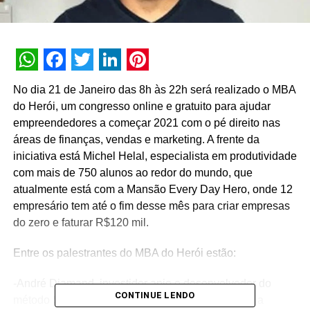
WhatsApp
Facebook
Twitter
LinkedIn
Pinterest
No dia 21 de Janeiro das 8h às 22h será realizado o MBA
do Herói, um congresso online e gratuito para ajudar
empreendedores a começar 2021 com o pé direito nas
áreas de finanças, vendas e marketing. A frente da
iniciativa está Michel Helal, especialista em produtividade
com mais de 750 alunos ao redor do mundo, que
atualmente está com a Mansão Every Day Hero, onde 12
empresário tem até o fim desse mês para criar empresas
do zero e faturar R$120 mil.
Entre os palestrantes do MBA do Herói estão:
-André Diamand, investidor anjo e desenvolvedor do
CONTINUE LENDO
método Sexy Canvas, que ensina como melhorar a