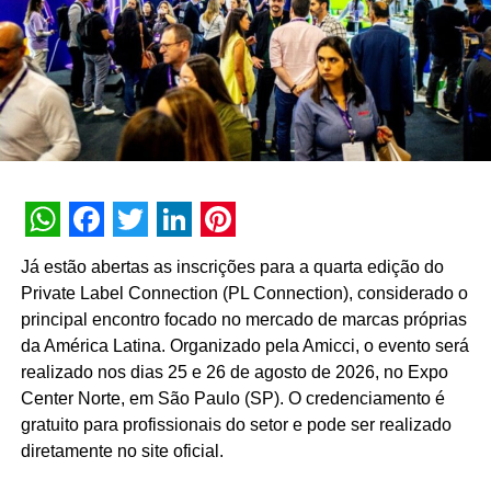
em:
https://mansaoeverydayhero.com/congresso/
Mansão de empresários que promete faturar mais de
R$ 120 mil em menos de um mês
Por 28 dias, 12 empresários, de diferentes partes do
Brasil, se reúnem na
Mansão
EveryDay Hero
, em Niterói, com uma função: criar uma
WhatsApp
Facebook
Twitter
LinkedIn
Pinterest
fonte de renda diferente por dia. A frente da iniciativa está
Já estão abertas as inscrições para a quarta edição do
Michel Helal, especialista em produtividade com mais de
Private Label Connection (PL Connection), considerado o
750 alunos ao redor do mundo.
“
Decidi ajudar os
principal encontro focado no mercado de marcas próprias
membros da everyday hero – comunidade de
da América Latina. Organizado pela Amicci, o evento será
empreendedores – a executar mais, perder o medo de pôr
realizado nos dias 25 e 26 de agosto de 2026, no Expo
a cara na internet e tirar do papel seus projetos. O
Center Norte, em São Paulo (SP). O credenciamento é
objetivo é mostrar que pessoas podem começar do zero,
gratuito para profissionais do setor e pode ser realizado
apenas com o algo que já dominam e aplicando
diretamente no site oficial.
estratégias, ferramentas e uma metodologia que é
possivel sim criar novas fontes de renda, explica Helal.