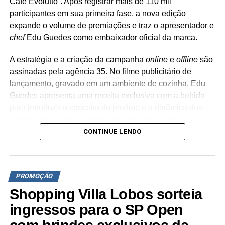
Café Evolutto”. Após registrar mais de 110 mil
vales-compra e presente em compras acima de
participantes em sua primeira fase, a nova edição
R＄250
expande o volume de premiações e traz o apresentador e
NÃO PERCA
chef
Edu Guedes como embaixador oficial da marca.
Mooca Plaza Shopping sorteia Jeep Renegade
para campanha de Dia das Mães
A estratégia e a criação da campanha
online
e
offline
são
assinadas pela agência 35. No filme publicitário de
lançamento, gravado em um ambiente de cozinha, Edu
Guedes apresenta uma receita exclusiva com a bebida
para introduzir o conceito do produto e a dinâmica dos
prêmios aos consumidores. “Quando uma marca cresce
CONTINUE LENDO
de forma consistente, a comunicação também precisa
evoluir. A segunda edição da Promoção Prêmios em
Família Café Evolutto transforma uma promoção de
sucesso em uma plataforma de comunicação ainda mais
PROMOÇÃO
robusta, que amplia a presença da marca e a torna cada
Shopping Villa Lobos sorteia
vez mais relevante no mercado brasileiro”, destaca
Astério Segundo,
CEO
da agência 35.
ingressos para o SP Open