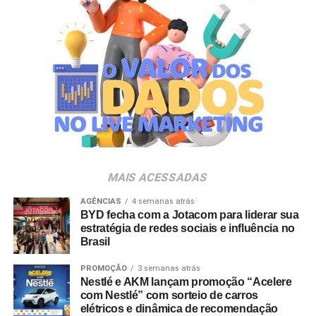
espaço Villa Atende, localizado no piso G1 do shopping.
“O SP Open é um torneio muito relevante para a cidade e
para essa região. Como estamos no evento de forma tão
profunda, nada mais justo do que proporcionar essa
experiência para alguns dos nossos clientes fiéis”,
destaca Aline Ivanov, gerente de marketing do Shopping
Villa Lobos.
Para ingressar no programa e participar do sorteio, os
consumidores devem baixar o aplicativo oficial do
MAIS ACESSADAS
Shopping Villa Lobos, efetuar o cadastro e enviar
comprovantes fiscais de qualquer valor. O regulamento
AGÊNCIAS
4 semanas atrás
BYD fecha com a Jotacom para liderar sua
completo está disponível no site do empreendimento.
estratégia de redes sociais e influência no
Brasil
PROMOÇÃO
3 semanas atrás
Nestlé e AKM lançam promoção “Acelere
com Nestlé” com sorteio de carros
elétricos e dinâmica de recomendação