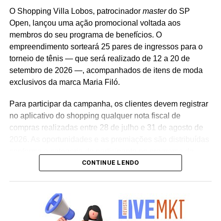
WhatsApp
Facebook
Twitter
LinkedIn
Pinterest
três automóveis elétricos. “Queríamos que a promoção
O Shopping Villa Lobos, patrocinador
master
do SP
fosse muito mais do que um incentivo de compra. Ela
Open, lançou uma ação promocional voltada aos
precisava reforçar os atributos da marca, gerar conversa e
membros do seu programa de benefícios. O
manter o Café Evolutto presente na rotina das pessoas. A
empreendimento sorteará 25 pares de ingressos para o
combinação entre mecânica simples, premiações
torneio de tênis — que será realizado de 12 a 20 de
atrativas, comunicação integrada e a chegada do Edu
setembro de 2026 —, acompanhados de itens de moda
Guedes nos permite manter a marca presente na rotina
exclusivos da marca Maria Filó.
do consumidor durante todo o período da campanha”,
conclui Hugo Furlan, coordenador de marketing da
Para participar da campanha, os clientes devem registrar
Cooxupé.
no aplicativo do shopping qualquer nota fiscal de
compras realizadas entre 28 de julho e 31 de agosto de
2026. As oportunidades e as premiações são distribuídas
conforme a categoria do participante no programa de
CONTINUE LENDO
relacionamento.
A apuração dos contemplados será realizada no dia 10
de setembro de 2026. Após a divulgação do resultado
oficial, os vencedores terão até o dia 16 de setembro para
realizar a retirada presencial dos ingressos e brindes no