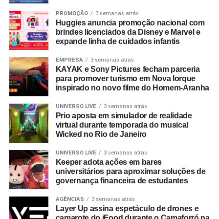
PROMOÇÃO
3 semanas atrás
Huggies anuncia promoção nacional com
brindes licenciados da Disney e Marvel e
expande linha de cuidados infantis
EMPRESA
3 semanas atrás
KAYAK e Sony Pictures fecham parceria
para promover turismo em Nova Iorque
inspirado no novo filme do Homem-Aranha
UNIVERSO LIVE
3 semanas atrás
Prio aposta em simulador de realidade
virtual durante temporada do musical
Wicked no Rio de Janeiro
UNIVERSO LIVE
3 semanas atrás
Keeper adota ações em bares
universitários para aproximar soluções de
governança financeira de estudantes
AGÊNCIAS
3 semanas atrás
Layer Up assina espetáculo de drones e
camarote do iFood durante o Camaforró na