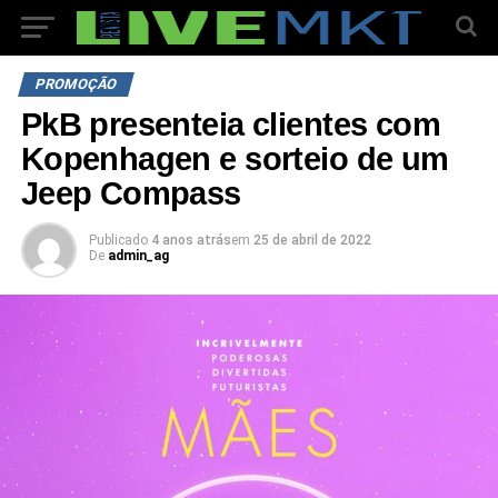
PROMOÇÃO
PkB presenteia clientes com
Kopenhagen e sorteio de um
Jeep Compass
Publicado
4 anos atrás
em
25 de abril de 2022
De
admin_ag