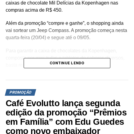
caixas de chocolate Mil Delícias da Kopenhagen nas
compras acima de R$ 450.
Além da promoção “compre e ganhe”, o shopping ainda
vai sortear um Jeep Compass. A promoção começa nesta
quarta-feira (20/04) e segue até o 09/05.
Para garantir a caixa de chocolates da Kopenhagen,
composta por mini trufas e tabletes de sabores diversos,
CONTINUE LENDO
basta realizar compras nas lojas e quiosques
participantes e cadastrar suas notas fiscais no super app
Multi, clicando no botão Promoção de Dia das Mães. O
cadastro será realizado exclusivamente via aplicativo.
PROMOÇÃO
Cada cliente tem direito a uma caixa por CPF e a
Café Evolutto lança segunda
promoção é válida enquanto durarem os estoques. O
edição da promoção “Prêmios
balcão de trocas dos brindes está localizado no piso
em Família” com Edu Guedes
térreo, em frente às Livrarias Curitiba. Baixe, cadastre e
participe!
como novo embaixador