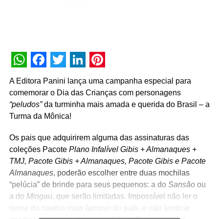
WhatsApp
Facebook
Twitter
LinkedIn
Pinterest
A Editora Panini lança uma campanha especial para
comemorar o Dia das Crianças com personagens
“peludos”
da turminha mais amada e querida do Brasil – a
Turma da Mônica!
Os pais que adquirirem alguma das assinaturas das
coleções Pacote
Plano Infalível Gibis + Almanaques +
TMJ, Pacote Gibis + Almanaques, Pacote Gibis e Pacote
Almanaques
, poderão escolher entre duas mochilas
“pelúcia” de brinde para seus pequenos: a do
Sansão
ou
a do
Mingau
, que serão limitadas. Impossível não ler o
nome do coelho mais famoso do país, e não lembrar