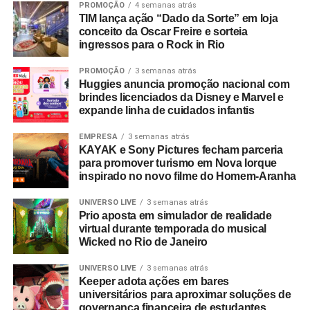
PROMOÇÃO
4 semanas atrás
TIM lança ação “Dado da Sorte” em loja
conceito da Oscar Freire e sorteia
ingressos para o Rock in Rio
PROMOÇÃO
3 semanas atrás
Huggies anuncia promoção nacional com
brindes licenciados da Disney e Marvel e
expande linha de cuidados infantis
EMPRESA
3 semanas atrás
KAYAK e Sony Pictures fecham parceria
para promover turismo em Nova Iorque
inspirado no novo filme do Homem-Aranha
UNIVERSO LIVE
3 semanas atrás
Prio aposta em simulador de realidade
virtual durante temporada do musical
Wicked no Rio de Janeiro
UNIVERSO LIVE
3 semanas atrás
Keeper adota ações em bares
universitários para aproximar soluções de
governança financeira de estudantes