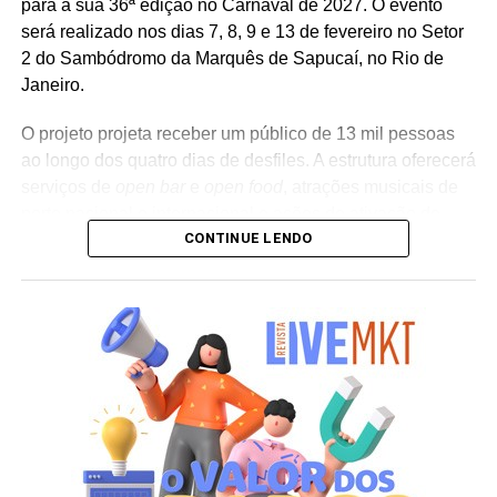
para a sua 36ª edição no Carnaval de 2027. O evento
será realizado nos dias 7, 8, 9 e 13 de fevereiro no Setor
2 do Sambódromo da Marquês de Sapucaí, no Rio de
Janeiro.
O projeto projeta receber um público de 13 mil pessoas
ao longo dos quatro dias de desfiles. A estrutura oferecerá
serviços de
open bar
e
open food
, atrações musicais de
porte nacional e internacional e ações de ativação de
CONTINUE LENDO
marcas parceiras. “O Camarote Nº1 é um projeto que faz
parte da história do Carnaval carioca. Temos investido
anualmente em mudanças para melhorar, ainda mais,
uma experiência personalizada que nasce do
lifestyle
da
cidade maravilhosa”, destaca Marcio Esher, sócio, diretor
de negócios e marketing da Holding Clube e gestor do
Clube Nº1.
A produção do evento é assinada pela agência Banco_
em parceria com a Storymakers e a Cross Networking,