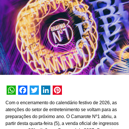
soma mais de 3 bilhões de interações históricas. No
primeiro semestre de 2026, a assistente registrou 74
milhões de interações, alcançando uma taxa de retenção
interna de 90% e índice de resolutividade de 87% nos
atendimentos.
Além da b.ia, o Meu Bradesco engloba ferramentas como
o E-agro — plataforma digital direcionada a produtores
rurais — e sistemas de recomendação de investimentos
suportados por
GenAI
(Inteligência Artificial Generativa),
que fornecem assessoria financeira automatizada e
customizada.
A estratégia de divulgação da campanha engloba
WhatsApp
Facebook
Twitter
LinkedIn
Pinterest
veiculação em canais de TV fechada, mídias digitais,
Com o encerramento do calendário festivo de 2026, as
peças de
Out of Home
(OOH) e ações com
atenções do setor de entretenimento se voltam para as
influenciadores digitais, reforçando o posicionamento do
preparações do próximo ano. O Camarote Nº1 abriu, a
banco na transformação digital do setor financeiro.
partir desta quarta-feira (5), a venda oficial de ingressos