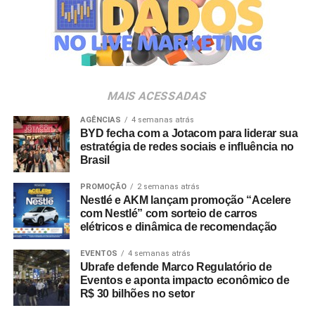
empresas pertencentes ao ecossistema da Holding
Clube. O projeto criativo mantém a assinatura “Brasil na
Veia”, conceito focado na valorização da cultura nacional,
da música e da hospitalidade carioca.
Os convites individuais já estão disponíveis para compra
MAIS ACESSADAS
no canal oficial da Ticketmaster, com lote inicial a partir
de R$ 3.950,00. As demais atualizações e atrações do
AGÊNCIAS
4 semanas atrás
BYD fecha com a Jotacom para liderar sua
evento serão divulgadas nos canais oficiais do camarote
estratégia de redes sociais e influência no
nos próximos meses.
Brasil
PROMOÇÃO
2 semanas atrás
Nestlé e AKM lançam promoção “Acelere
com Nestlé” com sorteio de carros
elétricos e dinâmica de recomendação
EVENTOS
4 semanas atrás
Ubrafe defende Marco Regulatório de
Eventos e aponta impacto econômico de
R$ 30 bilhões no setor