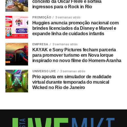
conceito da Oscar Freire e sorteia
no ponto de venda e nos meios digitais.
ingressos para o Rock in Rio
PROMOÇÃO
3 semanas atrás
Huggies anuncia promoção nacional com
brindes licenciados da Disney e Marvel e
expande linha de cuidados infantis
EMPRESA
3 semanas atrás
KAYAK e Sony Pictures fecham parceria
para promover turismo em Nova Iorque
inspirado no novo filme do Homem-Aranha
UNIVERSO LIVE
3 semanas atrás
Prio aposta em simulador de realidade
virtual durante temporada do musical
Wicked no Rio de Janeiro