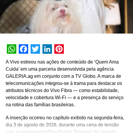
(23) e Chiara (4) — aborda a importância da convivência
cotidiana e do diálogo intergeracional. A campanha visa
aproximar o público da marca por meio de relatos sobre
rotina, aprendizados em família e companheirismo.
WhatsApp
Facebook
Twitter
LinkedIn
Pinterest
A Vivo estreou nas ações de conteúdo de ‘Quem Ama
Cuida’ em uma parceria desenvolvida pela agência
GALERIA.ag em conjunto com a TV Globo. A marca de
telecomunicações integrou-se à trama para destacar os
atributos técnicos do Vivo Fibra — como estabilidade,
velocidade e cobertura Wi-Fi — e a presença do serviço
na rotina das famílias brasileiras.
Urban convida Gustavo Borges e aborda longevidade
A inserção ocorreu no capítulo exibido na segunda-feira,
em nova coleção
dia 3 de agosto de 2026, durante uma cena de tensão
A Urban, marca pertencente ao grupo Aramis Inc., lançou
com a personagem Pilar (Isabel Teixeira). No enredo,