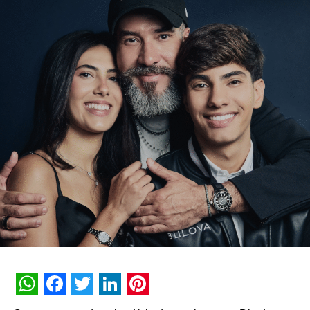
central de nossa estratégia na Kaizen Gaming. Ver nossa
marca Betano no topo da tabela de patrocinadores da
Liga dos Campeões é a prova de que essa estratégia
está valendo a pena. À medida que continuamos a
expandir nossa presença pela Europa e América Latina,
nosso objetivo é ver Betano na frente do maior futebol em
ambas as regiões”, disse Julio Iglesias Hernando, Chief
Comercial da Kaizen Gaming.
No Brasil, a empresa está presente desde 2021 e
também é patrocinadora master de grandes times de
futebol, como o Clube Atlético Mineiro (MG) e Fluminense
(RJ), além de outros na América do Sul, como o
Universidad do Chile. A Betano enxerga o Brasil com
grande potencial de crescimento e aderência à marca, a
partir de vantagens como ser uma plataforma intuitiva,
fácil, ágil e com uma ampla diversidade de formatos de
apostas, desde as mais simples para novos usuários ou
WhatsApp
Facebook
Twitter
LinkedIn
Pinterest
que tenham pouca experiência no segmento, até aqueles