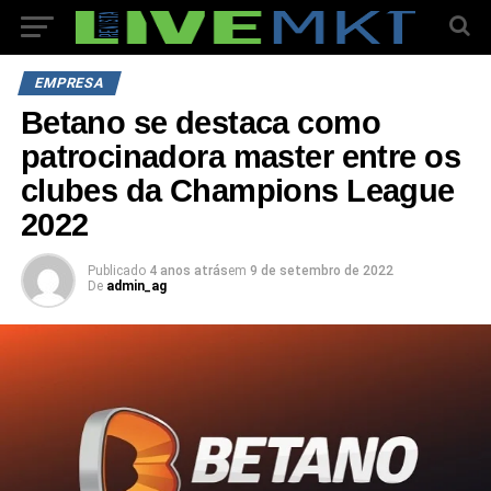
EMPRESA
Betano se destaca como
patrocinadora master entre os
clubes da Champions League
2022
Publicado
4 anos atrás
em
9 de setembro de 2022
De
admin_ag