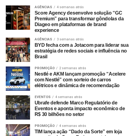
desenvolvidas pela agência Next (Grupo Dreamers) sob
da sala.
AGÊNCIAS
4 semanas atrás
a premissa de que não existe um modelo único de pai.
Score Agency desenvolve solução “GC
Premium” para transformar gôndolas da
A peça publicitária encerra-se com o conceito: “Perder a
Diageo em plataformas de brand
A CASA&VIDEO adotou o mote “Presentes e ofertas para
calma é uma coisa… mas ficar sem Vivo Fibra, isso nem
experience
todos os tipos de pai”, focando no perfil multifacetado do
na novela”, conectando a narrativa da ficção com a oferta
AGÊNCIAS
3 semanas atrás
consumidor moderno e destacando seu sortimento de
de serviços de banda larga da operadora.
BYD fecha com a Jotacom para liderar sua
utilidades, tecnologia e itens para o lar. Já a Le biscuit
estratégia de redes sociais e influência no
apresentou a assinatura “Tudo pro seu pai que faz parte
Brasil
de tudo”, enfatizando a participação dos pais na rotina
PROMOÇÃO
2 semanas atrás
doméstica com produtos voltados à praticidade.
Nestlé e AKM lançam promoção “Acelere
com Nestlé” com sorteio de carros
“O Dia dos Pais é uma data importante para o varejo
elétricos e dinâmica de recomendação
porque desperta um consumo movido pelo afeto e pela
identificação. Nossa prioridade foi criar campanhas que
EVENTOS
4 semanas atrás
Ubrafe defende Marco Regulatório de
tornassem essa jornada de compra mais simples e
Eventos e aponta impacto econômico de
inspiradora”, explica Laura Autran, Gerente Geral de
R$ 30 bilhões no setor
Marketing
da CVLB. Marcelo Conduru,
CEO
da agência
PROMOÇÃO
4 semanas atrás
Next, complementa ressaltando que as ações respeitam a
TIM lança ação “Dado da Sorte” em loja
identidade visual e o público de cada uma das bandeiras