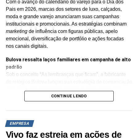
Com o avanço do calendário do varejo para o Dia dos
que buscam apostas mais complexas.
Pais em 2026, marcas dos setores de luxo, calçados,
moda e grande varejo anunciaram suas campanhas
TÓPICOS RELACIONADOS:
DESTAQUE
institucionais e promocionais. As estratégias combinam
marketing
de influência com figuras públicas, apelo
A SEGUIR
emocional, diversificação de portfólio e ações focadas
Panini prepara campanha especial para o Dia das
Crianças
nos canais digitais.
NÃO PERCA
Bulova ressalta laços familiares em campanha de alto
Shopping Center Norte anuncia experiência
padrão
interativa com Senninha
Sob o conceito “As lembranças que ficam”, a fabricante
de relógios Bulova lançou sua estratégia de comunicação
com produção da agência Samba. A ação coloca em
CONTINUE LENDO
evidência a ideia do relógio como um item transmitido
entre gerações e símbolo de legado familiar.
A campanha traz como protagonistas o ator e empresário
EMPRESA
Rafael Zulu ao lado da filha, Luiza Zulu, além de Israel
Vasconcelos,
CEO
da SWG Brasil (distribuidora da marca
Vivo faz estreia em ações de