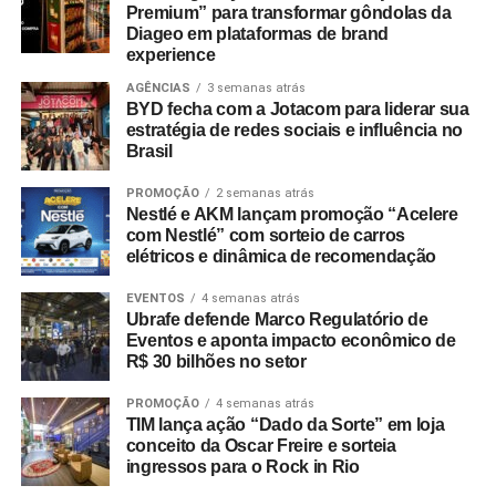
Premium” para transformar gôndolas da
Diageo em plataformas de brand
experience
AGÊNCIAS
3 semanas atrás
BYD fecha com a Jotacom para liderar sua
estratégia de redes sociais e influência no
Brasil
PROMOÇÃO
2 semanas atrás
Nestlé e AKM lançam promoção “Acelere
com Nestlé” com sorteio de carros
elétricos e dinâmica de recomendação
EVENTOS
4 semanas atrás
Ubrafe defende Marco Regulatório de
Eventos e aponta impacto econômico de
R$ 30 bilhões no setor
PROMOÇÃO
4 semanas atrás
TIM lança ação “Dado da Sorte” em loja
conceito da Oscar Freire e sorteia
WhatsApp
Facebook
Twitter
LinkedIn
Pinterest
ingressos para o Rock in Rio