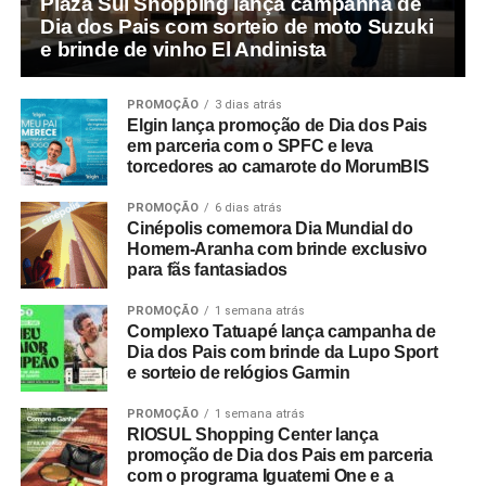
Plaza Sul Shopping lança campanha de
Dia dos Pais com sorteio de moto Suzuki
e brinde de vinho El Andinista
PROMOÇÃO
3 dias atrás
Elgin lança promoção de Dia dos Pais
em parceria com o SPFC e leva
torcedores ao camarote do MorumBIS
PROMOÇÃO
6 dias atrás
Cinépolis comemora Dia Mundial do
Homem-Aranha com brinde exclusivo
para fãs fantasiados
PROMOÇÃO
1 semana atrás
Complexo Tatuapé lança campanha de
Dia dos Pais com brinde da Lupo Sport
e sorteio de relógios Garmin
PROMOÇÃO
1 semana atrás
RIOSUL Shopping Center lança
promoção de Dia dos Pais em parceria
com o programa Iguatemi One e a