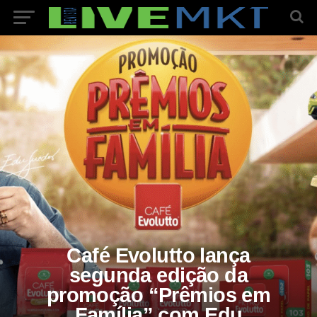
Café Evolutto lança
segunda edição da
promoção “Prêmios em
Família” com Edu