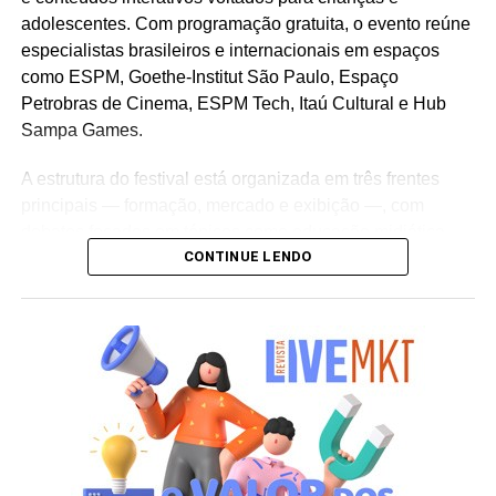
adolescentes. Com programação gratuita, o evento reúne
especialistas brasileiros e internacionais em espaços
como ESPM, Goethe-Institut São Paulo, Espaço
Petrobras de Cinema, ESPM Tech, Itaú Cultural e Hub
Sampa Games.
A estrutura do festival está organizada em três frentes
principais — formação, mercado e exibição —, com
debates focados em tópicos como educação midiática,
CONTINUE LENDO
inteligência criativa, jogos eletrônicos, o impacto do ECA
Digital e a regulação de plataformas de
streaming
para o
público infantojuvenil.
Destaques da programação
Seminário do Audiovisual Infantil:
Ciclo de seis dias
com
masterclasses
,
workshops
, painéis de mercado e
apresentação de pesquisas sobre produção de conteúdo
e políticas públicas para a infância.