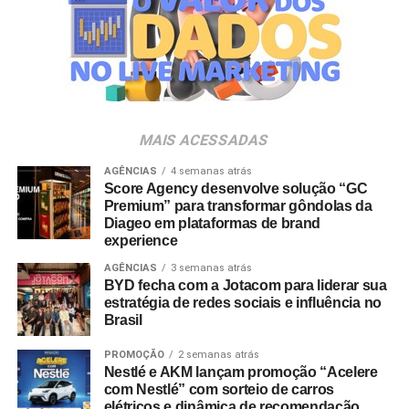
Masterclass Internacional:
Apresentação do diretor
holandês Jan-Willem Bult, referência em documentários
feitos com crianças e criador da metodologia
Preschool.doc
, sobre construção de narrativas reais na
ficção e no formato documental.
MAIS ACESSADAS
Debates sobre ECA Digital:
Painel com a participação
do Instituto Alana e advogados especializados para
AGÊNCIAS
4 semanas atrás
discutir as adequações regulatórias exigidas de
Score Agency desenvolve solução “GC
Premium” para transformar gôndolas da
produtoras de conteúdo, desenvolvedoras de
games
e
Diageo em plataformas de brand
projetos educativos.
experience
AGÊNCIAS
3 semanas atrás
Competição de Obras Digitais e Interativas:
Mostra
BYD fecha com a Jotacom para liderar sua
competitiva que reúne produções nas categorias
games
,
estratégia de redes sociais e influência no
e-books
,
podcasts
, aplicativos e experiências
web
,
Brasil
acompanhada de rodadas de conversa entre
PROMOÇÃO
2 semanas atrás
desenvolvedores.
Nestlé e AKM lançam promoção “Acelere
com Nestlé” com sorteio de carros
Conversa comKids:
Encontros focados na criação de
elétricos e dinâmica de recomendação