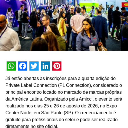
telecomunicações, tecnologia, agronegócios, indústria
4.0, entre outros. As participações serão totalmente
gratuitas e os eventos serão veiculados pelo site do
Futurecom.
Até o momento, o Futurecom LiveCast já realizou cinco
lives no Instagram, quatro webinars e uma reunião
temática reunindo um total de mais de 2.500 pessoas
inscritas e 1.571 participantes. No período de 8 de abril a
28 de maio, já foram geradas mais de 13 horas de
conteúdo relevantes, com seis podcasts linkados no
WhatsApp
Facebook
Twitter
LinkedIn
Pinterest
Spotify e no Google Podcasts.
Já estão abertas as inscrições para a quarta edição do
Private Label Connection (PL Connection), considerado o
O Futurecom oferece um evento de Tecnologia e
principal encontro focado no mercado de marcas próprias
Transformação Digital e a cada edição prioriza a
da América Latina. Organizado pela Amicci, o evento será
inovação de seus conteúdos, incluindo novos palcos e
realizado nos dias 25 e 26 de agosto de 2026, no Expo
trilhas de conhecimento para os setores de Meios de
Center Norte, em São Paulo (SP). O credenciamento é
Pagamento e Identificação Digital, Governo, Poder
gratuito para profissionais do setor e pode ser realizado
Judiciário, Segurança da Informação, empreendedorismo,
diretamente no site oficial.