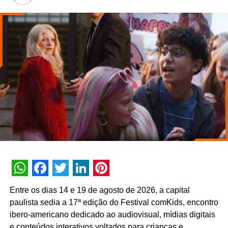
quanto para a indústria. O PL Connection foi criado
justamente para conectar esse ecossistema, promover
conhecimento, estimular novos negócios e contribuir para
o fortalecimento desse mercado, que ainda tem um
enorme potencial de crescimento no país”, destaca
Johnny Reitzfeld, fundador e
CEO
da Amicci.
O credenciamento é destinado a profissionais de toda a
cadeia produtiva — incluindo varejistas, fabricantes,
distribuidores, fornecedores e consultores —
interessados no mapeamento de tendências e na
geração de novas parcerias comerciais.
WhatsApp
Facebook
Twitter
LinkedIn
Pinterest
Entre os dias 14 e 19 de agosto de 2026, a capital
paulista sedia a 17ª edição do Festival comKids, encontro
ibero-americano dedicado ao audiovisual, mídias digitais
e conteúdos interativos voltados para crianças e