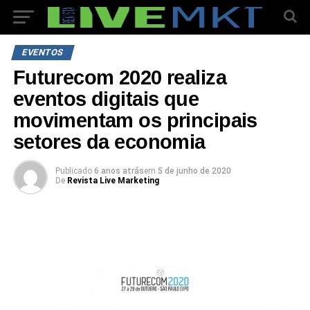
EVENTOS
Futurecom 2020 realiza
eventos digitais que
movimentam os principais
setores da economia
Publicado
6 anos atrás
em
5 de junho de 2020
De
Revista Live Marketing