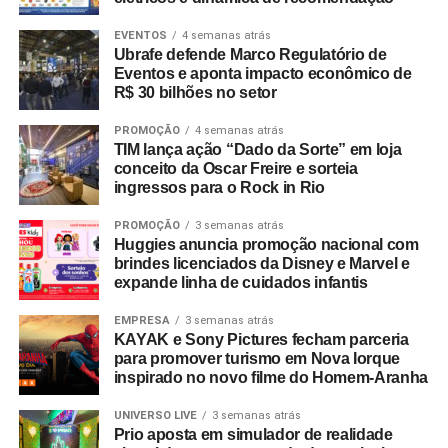
personagens, no papel da ficção na formação infantil e
nos desafios de distribuição em plataformas de
video on
EVENTOS
4 semanas atrás
Ubrafe defende Marco Regulatório de
demand
.
Eventos e aponta impacto econômico de
R$ 30 bilhões no setor
Para o fortalecimento da cadeia produtiva, o evento
realiza a Zona de Impulso, espaço de consultoria e
PROMOÇÃO
4 semanas atrás
TIM lança ação “Dado da Sorte” em loja
qualificação destinado a criadores com projetos
conceito da Oscar Freire e sorteia
audiovisuais em fase de desenvolvimento.
ingressos para o Rock in Rio
A participação nas atividades presenciais é gratuita, com
PROMOÇÃO
3 semanas atrás
Huggies anuncia promoção nacional com
inscrições sujeitas à lotação por meio das páginas
brindes licenciados da Disney e Marvel e
oficiais do festival. Dando sequência à programação, a
expande linha de cuidados infantis
Mostra Audiovisual comKids ocorre de 20 de agosto a 27
de setembro em formato híbrido, com exibições em
EMPRESA
3 semanas atrás
KAYAK e Sony Pictures fecham parceria
centros culturais, no Circuito Spcine e nas plataformas de
para promover turismo em Nova Iorque
streaming
Itaú Cultural Play e Spcine Play.
inspirado no novo filme do Homem-Aranha
UNIVERSO LIVE
3 semanas atrás
Prio aposta em simulador de realidade