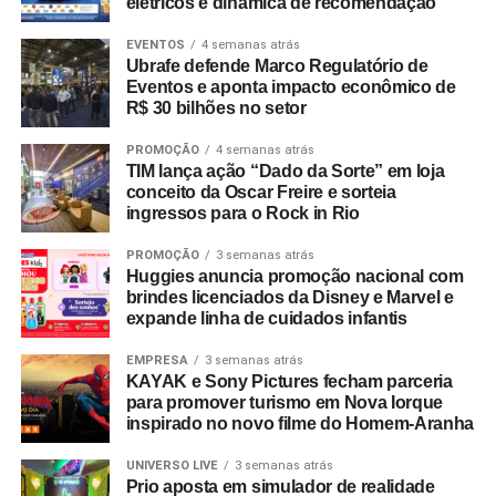
elétricos e dinâmica de recomendação
EVENTOS
4 semanas atrás
Ubrafe defende Marco Regulatório de
Eventos e aponta impacto econômico de
R$ 30 bilhões no setor
PROMOÇÃO
4 semanas atrás
TIM lança ação “Dado da Sorte” em loja
conceito da Oscar Freire e sorteia
ingressos para o Rock in Rio
PROMOÇÃO
3 semanas atrás
Huggies anuncia promoção nacional com
brindes licenciados da Disney e Marvel e
expande linha de cuidados infantis
EMPRESA
3 semanas atrás
KAYAK e Sony Pictures fecham parceria
para promover turismo em Nova Iorque
inspirado no novo filme do Homem-Aranha
UNIVERSO LIVE
3 semanas atrás
Prio aposta em simulador de realidade