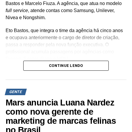
Bastos e Marcelo Fiuza. A agência, que atua no modelo
full service
, atende contas como Samsung, Unilever,
Nivea e Nongshim.
Eto Bastos, que integra o time da agência há cinco anos
e ocupava anteriormente o cargo de diretor de criação,
passa a responder pela nova função executiva. O
profissional acumula passagens por agências como
Propeg, Sunset, Rapp e MRM.
CONTINUE LENDO
Já Marcelo Fiuza retorna à Cheil Brasil para assumir o
posto de co-líder criativo, após ter integrado a equipe da
casa entre 2023 e 2025. Em sua trajetória corporativa,
GENTE
Fiuza reúne experiência em operações publicitárias como
Mutato, Publicis Brasil, DPZ e Neogama/BBH.
Mars anuncia Luana Nardez
como nova gerente de
“Eto e Marcelo têm expertises distintas e
marketing de marcas felinas
complementares, além de já terem trabalhado juntos e
conhecerem profundamente o DNA da Cheil – sabendo
no Brasil