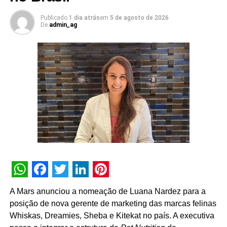
muito bem navegar pelas diversas disciplinas e
plataformas que oferecemos para nossos clientes.
Publicado
1 dia atrás
em
5 de agosto de 2026
De
admin_ag
Acreditamos que essa liderança compartilhada trará uma
série de benefícios para os processos, além de
resultados ainda mais efetivos para nossos projetos e
clientes”, destaca Tatiana Pacheco,
COO
da Cheil Brasil.
A movimentação busca fortalecer a entrega criativa
integrada às demais áreas de especialidade da agência.
Além dos serviços tradicionais de planejamento, criação
e mídia, a Cheil opera com núcleos dedicados de
CRM
,
retail
, eventos,
live commerce
, produção de conteúdo,
social
e um estúdio proprietário voltado a soluções de
inteligência artificial.
WhatsApp
Facebook
Twitter
LinkedIn
Pinterest
A Mars anunciou a nomeação de Luana Nardez para a
posição de nova gerente de marketing das marcas felinas
Whiskas, Dreamies, Sheba e Kitekat no país. A executiva