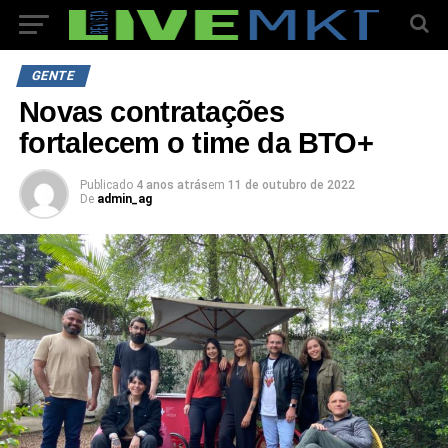
GENTE
Novas contratações
fortalecem o time da BTO+
Publicado
4 anos atrás
em
11 de outubro de 2022
De
admin_ag