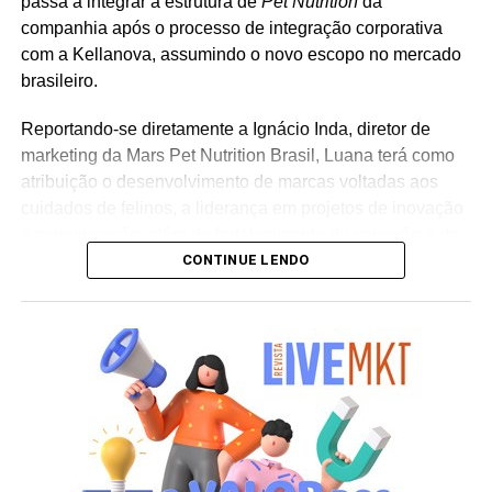
passa a integrar a estrutura de
Pet Nutrition
da
companhia após o processo de integração corporativa
com a Kellanova, assumindo o novo escopo no mercado
brasileiro.
Reportando-se diretamente a Ignácio Inda, diretor de
marketing da Mars Pet Nutrition Brasil, Luana terá como
atribuição o desenvolvimento de marcas voltadas aos
cuidados de felinos, a liderança em projetos de inovação
e comunicação, além do fortalecimento da conexão e do
CONTINUE LENDO
relacionamento das linhas com os tutores de animais no
país. “Assumir a gestão de marcas líderes globalmente e
com uma trajetória tão consolidada é um desafio que me
motiva muito. Quero contribuir para o desenvolvimento
dessas marcas no Brasil e fortalecer ainda mais sua
conexão com os tutores. Saber que nosso trabalho
contribui para o propósito da Mars de criar um mundo
melhor para os pets e para as pessoas que cuidam deles
torna essa nova etapa ainda mais significativa”, ressalta