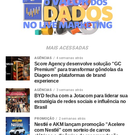
Luana Nardez.
Para o diretor da área, a movimentação reforça a
competitividade da empresa no setor. “A Luana reúne
uma sólida experiência em marketing, inovação e gestão
de marcas. Sua visão de negócios e sua trajetória na
liderança de portfólios relevantes serão importantes para
MAIS ACESSADAS
continuarmos desenvolvendo nossas marcas e
ampliando sua relevância junto aos tutores brasileiros”,
AGÊNCIAS
4 semanas atrás
Score Agency desenvolve solução “GC
destaca Ignácio Inda.
Premium” para transformar gôndolas da
Diageo em plataformas de brand
experience
AGÊNCIAS
3 semanas atrás
BYD fecha com a Jotacom para liderar sua
estratégia de redes sociais e influência no
Brasil
PROMOÇÃO
2 semanas atrás
Nestlé e AKM lançam promoção “Acelere
com Nestlé” com sorteio de carros