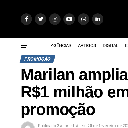
AGÊNCIAS
ARTIGOS
DIGITAL
E
PROMOÇÃO
Marilan amplia 
R$1 milhão e
promoção
Publicado
3 anos atrás
em
20 de fevereiro de 20