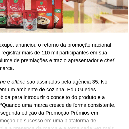
oxupé, anunciou o retorno da promoção nacional
registrar mais de 110 mil participantes em sua
volume de premiações e traz o apresentador e
chef
marca.
ine
e
offline
são assinadas pela agência 35. No
do em um ambiente de cozinha, Edu Guedes
ida para introduzir o conceito do produto e a
 “Quando uma marca cresce de forma consistente,
A segunda edição da Promoção Prêmios em
romoção de sucesso em uma plataforma de
lia a presença da marca e a torna cada vez mais