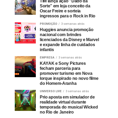
TIM lança ação “Dado da
Sorte” em loja conceito da
Oscar Freire e sorteia
ingressos para o Rock in Rio
PROMOÇÃO
3 semanas atrás
Huggies anuncia promoção
nacional com brindes
licenciados da Disney e Marvel
e expande linha de cuidados
infantis
EMPRESA
3 semanas atrás
KAYAK e Sony Pictures
fecham parceria para
promover turismo em Nova
Iorque inspirado no novo filme
do Homem-Aranha
UNIVERSO LIVE
3 semanas atrás
Prio aposta em simulador de
realidade virtual durante
temporada do musical Wicked
no Rio de Janeiro