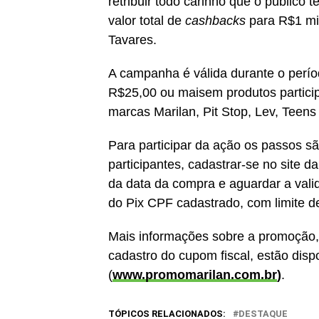
retribuir todo carinho que o públic
valor total de
cashbacks
para R$1 mi
Tavares.
A campanha é válida durante o perío
R$25,00 ou maisem produtos participa
marcas Marilan, Pit Stop, Lev, Teens
Para participar da ação os passos 
participantes, cadastrar-se no site d
da data da compra e aguardar a val
do Pix CPF cadastrado, com limite 
Mais informações sobre a promoção, 
cadastro do cupom fiscal, estão disp
(
www.promomarilan.com.br
)
.
TÓPICOS RELACIONADOS:
DESTAQUE