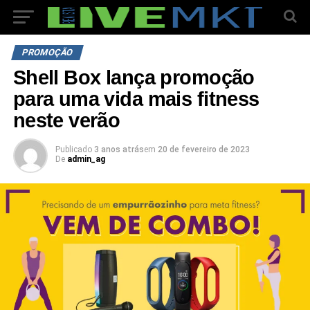
PROMOÇÃO
Shell Box lança promoção
para uma vida mais fitness
neste verão
Publicado
3 anos atrás
em
20 de fevereiro de 2023
De
admin_ag