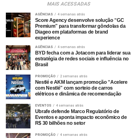
MAIS ACESSADAS
Shopping Villa Lobos, efetuar o cadastro e enviar
comprovantes fiscais de qualquer valor. O regulamento
AGÊNCIAS
4 semanas atrás
Score Agency desenvolve solução “GC
completo está disponível no site do empreendimento.
Premium” para transformar gôndolas da
Diageo em plataformas de brand
experience
AGÊNCIAS
4 semanas atrás
BYD fecha com a Jotacom para liderar sua
estratégia de redes sociais e influência no
Brasil
PROMOÇÃO
2 semanas atrás
Nestlé e AKM lançam promoção “Acelere
com Nestlé” com sorteio de carros
elétricos e dinâmica de recomendação
EVENTOS
4 semanas atrás
Ubrafe defende Marco Regulatório de
Eventos e aponta impacto econômico de
R$ 30 bilhões no setor
PROMOÇÃO
4 semanas atrás