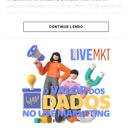
compras realizadas entre 28 de julho e 31 de agosto de
2026. As oportunidades e as premiações são distribuídas
conforme a categoria do participante no programa de
CONTINUE LENDO
relacionamento.
A apuração dos contemplados será realizada no dia 10
de setembro de 2026. Após a divulgação do resultado
oficial, os vencedores terão até o dia 16 de setembro para
realizar a retirada presencial dos ingressos e brindes no
espaço Villa Atende, localizado no piso G1 do shopping.
“O SP Open é um torneio muito relevante para a cidade e
para essa região. Como estamos no evento de forma tão
profunda, nada mais justo do que proporcionar essa
experiência para alguns dos nossos clientes fiéis”,
destaca Aline Ivanov, gerente de marketing do Shopping
Villa Lobos.
Para ingressar no programa e participar do sorteio, os
consumidores devem baixar o aplicativo oficial do