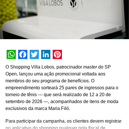
gerente da Torrefação Cooxupé.
A promoção abrange todas as linhas de produtos da
marca em todo o território nacional. Para concorrer aos
prêmios, os consumidores devem cadastrar os
comprovantes fiscais pelo site oficial ou via WhatsApp.
São mais de mil contemplações instantâneas diretas
reveladas no momento do cadastro do produto, além da
distribuição de R$ 10 mil toda semana e o sorteio final de
WhatsApp
Facebook
Twitter
LinkedIn
Pinterest
três automóveis elétricos. “Queríamos que a promoção
O Shopping Villa Lobos, patrocinador
master
do SP
fosse muito mais do que um incentivo de compra. Ela
Open, lançou uma ação promocional voltada aos
precisava reforçar os atributos da marca, gerar conversa e
membros do seu programa de benefícios. O
manter o Café Evolutto presente na rotina das pessoas. A
empreendimento sorteará 25 pares de ingressos para o
combinação entre mecânica simples, premiações
torneio de tênis — que será realizado de 12 a 20 de
atrativas, comunicação integrada e a chegada do Edu
setembro de 2026 —, acompanhados de itens de moda
Guedes nos permite manter a marca presente na rotina
exclusivos da marca Maria Filó.
do consumidor durante todo o período da campanha”,
conclui Hugo Furlan, coordenador de marketing da
Para participar da campanha, os clientes devem registrar
Cooxupé.
no aplicativo do shopping qualquer nota fiscal de