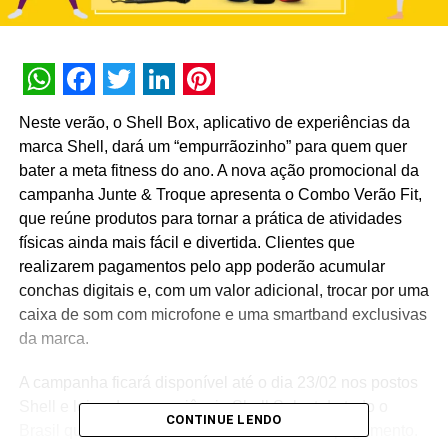
WhatsApp
Facebook
Twitter
LinkedIn
Pinterest
Neste verão, o Shell Box, aplicativo de experiências da
marca Shell, dará um “empurrãozinho” para quem quer
bater a meta fitness do ano. A nova ação promocional da
campanha Junte & Troque apresenta o Combo Verão Fit,
que reúne produtos para tornar a prática de atividades
físicas ainda mais fácil e divertida. Clientes que
realizarem pagamentos pelo app poderão acumular
conchas digitais e, com um valor adicional, trocar por uma
caixa de som com microfone e uma smartband exclusivas
da marca.
A campanha ficará disponível até o dia 23/02 nos postos
Shell e lojas de conveniência Shell Select de todo o
CONTINUE LENDO
Brasil que tenham Shell Box como forma de pagamento.