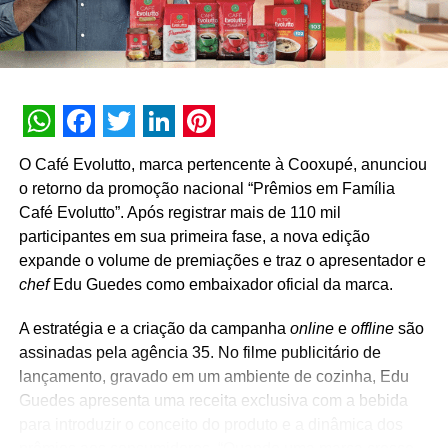
WhatsApp
Facebook
Twitter
LinkedIn
Pinterest
O Café Evolutto, marca pertencente à Cooxupé, anunciou
o retorno da promoção nacional “Prêmios em Família
Café Evolutto”. Após registrar mais de 110 mil
participantes em sua primeira fase, a nova edição
expande o volume de premiações e traz o apresentador e
chef
Edu Guedes como embaixador oficial da marca.
A estratégia e a criação da campanha
online
e
offline
são
assinadas pela agência 35. No filme publicitário de
lançamento, gravado em um ambiente de cozinha, Edu
Guedes apresenta uma receita exclusiva com a bebida
para introduzir o conceito do produto e a dinâmica dos