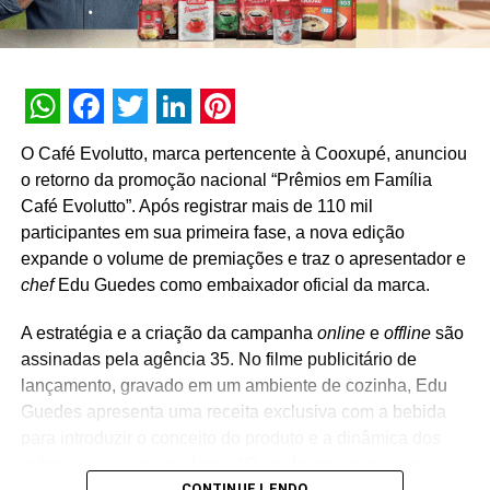
Nas compras de produtos das marcas aceleradoras
participantes as chances de ganhar dobram. E
comprando produtos de marcas própria do Makro, ou
WhatsApp
Facebook
Twitter
LinkedIn
Pinterest
pagando com cartão Makro e sendo cliente Makro
O Café Evolutto, marca pertencente à Cooxupé, anunciou
Vantagens, triplicam as oportunidades de ganho, a cada
o retorno da promoção nacional “Prêmios em Família
R﹩ 200 em compras. Como parte da estratégia nas
Café Evolutto”. Após registrar mais de 110 mil
redes sociais, a comunicação trará a participação de
participantes em sua primeira fase, a nova edição
diferentes influenciadores que também terão o papel de
expande o volume de premiações e traz o apresentador e
reforçar os atributos da marca e sua diversidade de
chef
Edu Guedes como embaixador oficial da marca.
consumidores. As iniciativas digitais se estendem ainda a
uma live que contará com a presença de Schroeder e
A estratégia e a criação da campanha
online
e
offline
são
convidados.
assinadas pela agência 35. No filme publicitário de
lançamento, gravado em um ambiente de cozinha, Edu
TÓPICOS RELACIONADOS:
Guedes apresenta uma receita exclusiva com a bebida
para introduzir o conceito do produto e a dinâmica dos
A SEGUIR
Razer Gold vai sortear fones de ouvido gamers
prêmios aos consumidores. “Quando uma marca cresce
para o Dia das Crianças
CONTINUE LENDO