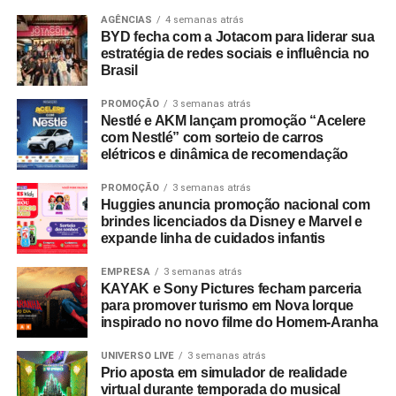
comprovantes fiscais de qualquer valor. O regulamento
AGÊNCIAS
4 semanas atrás
BYD fecha com a Jotacom para liderar sua
completo está disponível no site do empreendimento.
estratégia de redes sociais e influência no
Brasil
PROMOÇÃO
3 semanas atrás
Nestlé e AKM lançam promoção “Acelere
com Nestlé” com sorteio de carros
elétricos e dinâmica de recomendação
PROMOÇÃO
3 semanas atrás
Huggies anuncia promoção nacional com
brindes licenciados da Disney e Marvel e
expande linha de cuidados infantis
EMPRESA
3 semanas atrás
KAYAK e Sony Pictures fecham parceria
para promover turismo em Nova Iorque
inspirado no novo filme do Homem-Aranha
UNIVERSO LIVE
3 semanas atrás
Prio aposta em simulador de realidade
virtual durante temporada do musical