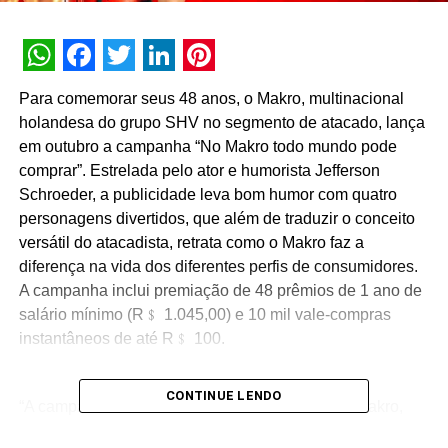
WhatsApp
Facebook
Twitter
LinkedIn
Pinterest
Para comemorar seus 48 anos, o Makro, multinacional
holandesa do grupo SHV no segmento de atacado, lança
em outubro a campanha “No Makro todo mundo pode
comprar”. Estrelada pelo ator e humorista Jefferson
Schroeder, a publicidade leva bom humor com quatro
personagens divertidos, que além de traduzir o conceito
versátil do atacadista, retrata como o Makro faz a
diferença na vida dos diferentes perfis de consumidores.
A campanha inclui premiação de 48 prêmios de 1 ano de
salário mínimo (R﹩ 1.045,00) e 10 mil vale-compras
instantâneos de até R﹩ 100.
CONTINUE LENDO
“A campanha traduz o conceito democrático do Makro,
que tem clientes dos mais diferentes estilos, do