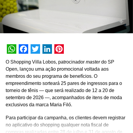
A promoção abrange todas as linhas de produtos da
marca em todo o território nacional. Para concorrer aos
prêmios, os consumidores devem cadastrar os
comprovantes fiscais pelo site oficial ou via WhatsApp.
São mais de mil contemplações instantâneas diretas
reveladas no momento do cadastro do produto, além da
distribuição de R$ 10 mil toda semana e o sorteio final de
WhatsApp
Facebook
Twitter
LinkedIn
Pinterest
três automóveis elétricos. “Queríamos que a promoção
O Shopping Villa Lobos, patrocinador
master
do SP
fosse muito mais do que um incentivo de compra. Ela
Open, lançou uma ação promocional voltada aos
precisava reforçar os atributos da marca, gerar conversa e
membros do seu programa de benefícios. O
manter o Café Evolutto presente na rotina das pessoas. A
empreendimento sorteará 25 pares de ingressos para o
combinação entre mecânica simples, premiações
torneio de tênis — que será realizado de 12 a 20 de
atrativas, comunicação integrada e a chegada do Edu
setembro de 2026 —, acompanhados de itens de moda
Guedes nos permite manter a marca presente na rotina
exclusivos da marca Maria Filó.
do consumidor durante todo o período da campanha”,
conclui Hugo Furlan, coordenador de marketing da
Para participar da campanha, os clientes devem registrar
Cooxupé.
no aplicativo do shopping qualquer nota fiscal de
compras realizadas entre 28 de julho e 31 de agosto de