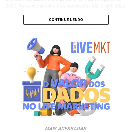
2026. As oportunidades e as premiações são distribuídas
conforme a categoria do participante no programa de
CONTINUE LENDO
relacionamento.
A apuração dos contemplados será realizada no dia 10
de setembro de 2026. Após a divulgação do resultado
oficial, os vencedores terão até o dia 16 de setembro para
realizar a retirada presencial dos ingressos e brindes no
espaço Villa Atende, localizado no piso G1 do shopping.
“O SP Open é um torneio muito relevante para a cidade e
para essa região. Como estamos no evento de forma tão
profunda, nada mais justo do que proporcionar essa
experiência para alguns dos nossos clientes fiéis”,
destaca Aline Ivanov, gerente de marketing do Shopping
Villa Lobos.
Para ingressar no programa e participar do sorteio, os
consumidores devem baixar o aplicativo oficial do
MAIS ACESSADAS
Shopping Villa Lobos, efetuar o cadastro e enviar