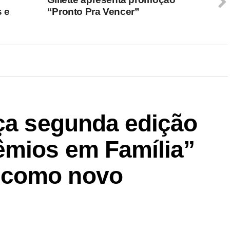
 e
“Pronto Pra Vencer”
nça segunda edição
êmios em Família”
 como novo