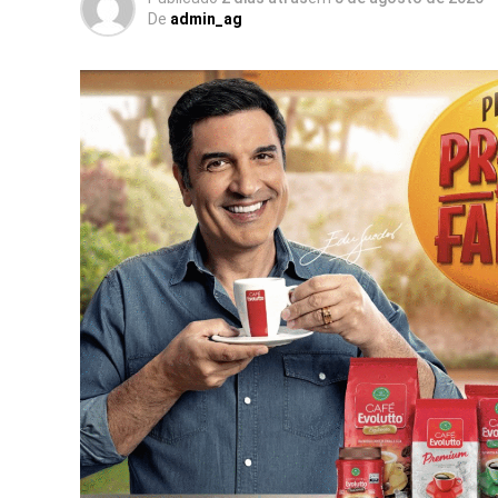
De
admin_ag