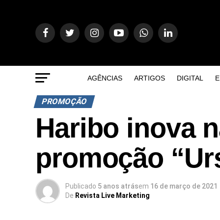
AGÊNCIAS
ARTIGOS
DIGITAL
E
PROMOÇÃO
Haribo inova n
promoção “Urs
Publicado
5 anos atrás
em
16 de março de 2021
De
Revista Live Marketing