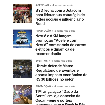
AGÊNCIAS
4 semanas atrás
BYD fecha com a Jotacom
para liderar sua estratégia de
redes sociais e influência no
Brasil
PROMOÇÃO
2 semanas atrás
Nestlé e AKM lançam
promoção “Acelere com
Nestlé” com sorteio de carros
elétricos e dinâmica de
recomendação
EVENTOS
4 semanas atrás
Ubrafe defende Marco
Regulatório de Eventos e
aponta impacto econômico de
R$ 30 bilhões no setor
PROMOÇÃO
4 semanas atrás
TIM lança ação “Dado da
Sorte” em loja conceito da
Oscar Freire e sorteia
ingressos para o Rock in Rio