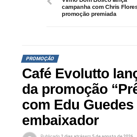
campanha com Chris Flores
promoção premiada
PROMOÇÃO
Café Evolutto la
da promoção “Pr
com Edu Guedes
embaixador
Publicado
2 dias atrás
em
5 de agosto de 2026