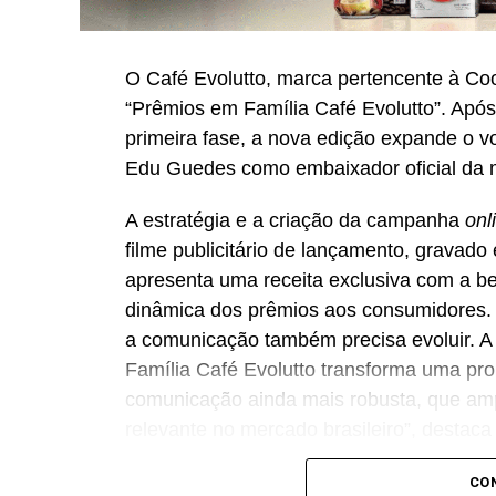
O Café Evolutto, marca pertencente à Co
“Prêmios em Família Café Evolutto”. Após 
primeira fase, a nova edição expande o 
Edu Guedes como embaixador oficial da 
A estratégia e a criação da campanha
onl
filme publicitário de lançamento, grava
apresenta uma receita exclusiva com a beb
dinâmica dos prêmios aos consumidores.
a comunicação também precisa evoluir. 
Família Café Evolutto transforma uma p
comunicação ainda mais robusta, que amp
relevante no mercado brasileiro”, destac
A iniciativa integra o plano de expansão 
CO