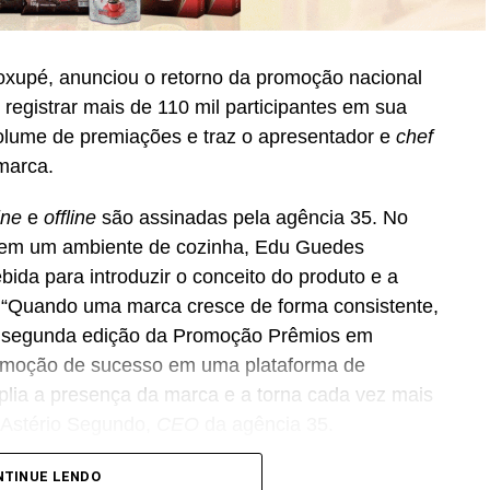
oxupé, anunciou o retorno da promoção nacional
registrar mais de 110 mil participantes em sua
volume de premiações e traz o apresentador e
chef
marca.
ine
e
offline
são assinadas pela agência 35. No
do em um ambiente de cozinha, Edu Guedes
ida para introduzir o conceito do produto e a
 “Quando uma marca cresce de forma consistente,
A segunda edição da Promoção Prêmios em
romoção de sucesso em uma plataforma de
lia a presença da marca e a torna cada vez mais
a Astério Segundo,
CEO
da agência 35.
comercial do Café Evolutto, que busca ampliar a
NTINUE LENDO