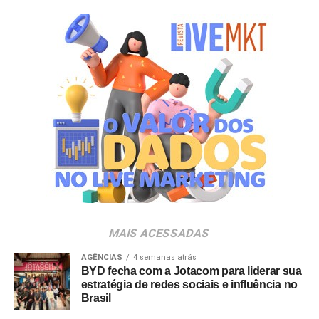
Primeiros”. Sob o mote “como se fosse o primeiro”, a
iniciativa reflete a premissa de que cada projeto, mesmo
após uma década de consolidação no mercado,
permanece sendo uma oportunidade única para
desenhar o futuro e criar conexões memoráveis entre
marcas e pessoas.
Ao longo de 10 anos, a agência vem transformando essa
visão em prática, ampliando sua atuação em brand
experience, trade marketing, tecnologia, conteúdo e
inteligência de dados para gerar impacto real no
negócio. A celebração acompanha também o
amadurecimento de seu posicionamento institucional
para o conceito de
Business Experience
(BX), que traduz
MAIS ACESSADAS
uma evolução do DNA da agência.
AGÊNCIAS
4 semanas atrás
BYD fecha com a Jotacom para liderar sua
“Construímos nossa trajetória com a crença de que
estratégia de redes sociais e influência no
nenhuma experiência vale a pena sem conteúdo e
Brasil
nenhum conteúdo é relevante sem gerar impacto real no