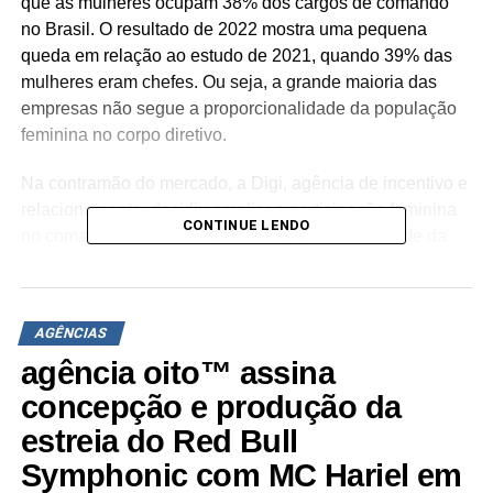
que as mulheres ocupam 38% dos cargos de comando
no Brasil. O resultado de 2022 mostra uma pequena
queda em relação ao estudo de 2021, quando 39% das
mulheres eram chefes. Ou seja, a grande maioria das
empresas não segue a proporcionalidade da população
feminina no corpo diretivo.
Na contramão do mercado, a Digi, agência de incentivo e
relacionamento, decidiu ampliar a participação feminina
CONTINUE LENDO
no comando diretivo e superou a proporcionalidade da
população geral no topo da agência. Das 13 posições de
liderança, 7 são ocupadas por mulheres, o equivalente a
54% de representatividade.
AGÊNCIAS
Os comandos dos departamentos financeiro, de
agência oito™ assina
estratégia de negócios, de operações, de gestão e
concepção e produção da
pessoas, de comunicação e duas áreas de
estreia do Red Bull
gerenciamento de sucesso do cliente são dirigidos por
Symphonic com MC Hariel em
mulheres.