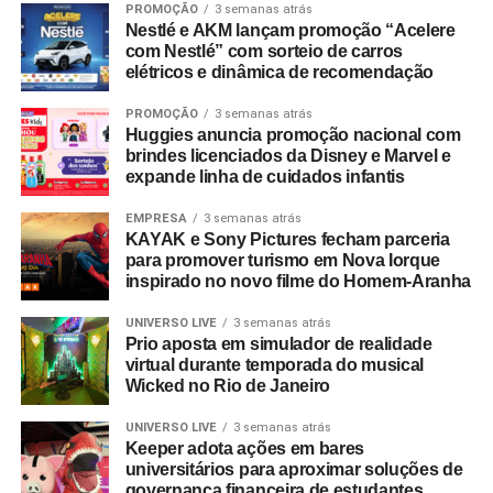
mundo físico ou digital. Durante esta década, nunca
PROMOÇÃO
3 semanas atrás
Nestlé e AKM lançam promoção “Acelere
deixamos de nos reinventar e entendemos que
com Nestlé” com sorteio de carros
experiência de marca é um motor de crescimento direto.
elétricos e dinâmica de recomendação
É essa evolução que traduzimos hoje como Business
Experience”, destaca Paulo Farnese, CEO da EAÍ?!.
PROMOÇÃO
3 semanas atrás
Huggies anuncia promoção nacional com
“Completar dez anos é celebrar esta história com o
brindes licenciados da Disney e Marvel e
mesmo entusiasmo do primeiro dia, reafirmando nosso
expande linha de cuidados infantis
compromisso em construir narrativas vivas que geram
valor para o ecossistema dos nossos clientes”.
EMPRESA
3 semanas atrás
KAYAK e Sony Pictures fecham parceria
para promover turismo em Nova Iorque
Com um portfólio que carrega o histórico de projetos para
inspirado no novo filme do Homem-Aranha
gigantes do mercado como Whirlpool, Heineken, Banco
BMG, Banco Inter, Grupo Boticário, Suvinil, GOL,
UNIVERSO LIVE
3 semanas atrás
Prio aposta em simulador de realidade
Havaianas e MetLife, para seguir o ritmo do seu
virtual durante temporada do musical
crescimento, a EAÍ?! inicia o novo ciclo com a conquista
Wicked no Rio de Janeiro
das contas da Camil (convenção anual e viagem de
incentivo) e da Seara (campanhas de engajamento
UNIVERSO LIVE
3 semanas atrás
Keeper adota ações em bares
interno). Além da ampliação do escopo de atuação com a
universitários para aproximar soluções de
Copa Energia (calendário nacional de eventos e trade
governança financeira de estudantes