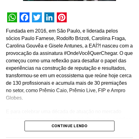
WhatsApp
Facebook
Twitter
LinkedIn
Pinterest
Fundada em 2016, em São Paulo, e liderada pelos
sócios Paulo Farnese, Rodolfo Brizoti, Carolina Fraga,
Carolina Gouvêa e Gisele Antunes, a EAÍ?! nasceu com a
provocação da assinatura #OndeVocêQuerChegar. O que
começou como uma reflexão para desafiar o papel das
experiências na construção de reputação e resultados,
transformou-se em um ecossistema que reúne hoje cerca
de 130 profissionais e acumula mais de 30 premiações
no setor, como Prêmio Caio, Prêmio Live, FIP e Ampro
Globes.
E para celebrar uma década de atuação no mercado
marcada por uma constante inquietude sobre os padrões
CONTINUE LENDO
do live marketing e da comunicação corporativa, a
agência lança a campanha institucional “Infinitos