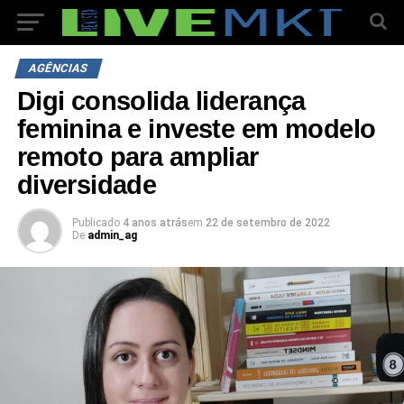
AGÊNCIAS
Digi consolida liderança
feminina e investe em modelo
remoto para ampliar
diversidade
Publicado
4 anos atrás
em
22 de setembro de 2022
De
admin_ag