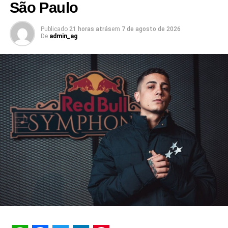
São Paulo
“É importante ressaltar que a igualdade de gênero na
direção das empresas traz benefícios para a sociedade
Publicado
21 horas atrás
em
7 de agosto de 2026
como um todo, melhorando a distribuição de renda e
De
admin_ag
combatendo preconceitos. Temos ainda muito que evoluir
nesse tema enquanto sociedade, mas fico muito feliz de
trabalhar em uma agência que desenvolve políticas
afirmativas para construir um futuro mais sustentável para
as próximas gerações”, comenta Patrícia Duarte, gerente
de business strategy da Digi.
A diversidade no comando trouxe reflexos para o modelo
de negócio da empresa, que ampliou as oportunidades
de contratação adotando o modelo 100% remoto,
preferido por 70% dos jovens profissionais, que acreditam
que “é desnecessário ir ao escritório”, conforme
levantamento da Global WebIndex.
Já pesquisa da consultoria Robert Half demonstra que
39% dos funcionários ouvidos afirmam que buscariam um