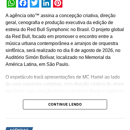
novo emprego se a empresa onde trabalham atualmente
WhatsApp
Facebook
Twitter
LinkedIn
Pinterest
decidisse não oferecer a possibilidade de home office, ao
A agência oito™ assina a concepção criativa, direção
menos, parcialmente. E apontou que 42% dos
geral, cenografia e produção executiva da edição de
recrutadores já veem trabalhadores buscarem um novo
estreia do Red Bull Symphonic no Brasil. O projeto global
emprego depois que a companhia optou pelo retorno
da Red Bull, focado em promover o encontro entre a
100% presencial.
música urbana contemporânea e arranjos de orquestra
sinfônica, será realizado no dia 8 de agosto de 2026, no
Com uma mudança de cultura organizacional, a Digi
Auditório Simón Bolívar, localizado no Memorial da
optou por buscar profissionais em todo país e,
América Latina, em São Paulo.
atualmente, trabalha com colaboradores espalhados por
10 Estados brasileiros, em 33 cidades, o que ampliou a
O espetáculo trará apresentações de MC Hariel ao lado
visão do time da agência.
de uma orquestra completa, com direção criativa do show
por Drica Lara, direção musical de Nave Beatz e regência
TÓPICOS RELACIONADOS:
DESTAQUE
do maestro Xuxa Levy. A proposta adapta sucessos da
CONTINUE LENDO
trajetória do artista paulista para arranjos orquestrais
A SEGUIR
inéditos.
Hyundai celebra 10 anos no Brasil com evento
organizado pela Renase
A estrutura concebida pela agência abrange a criação de
NÃO PERCA