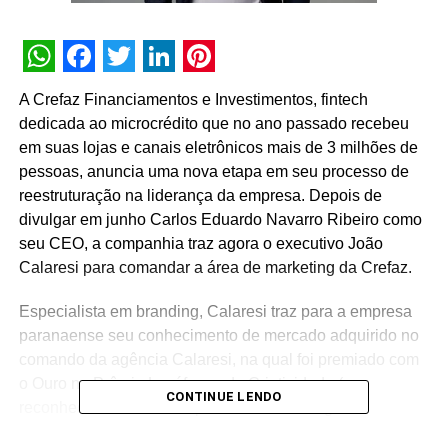
WhatsApp
Facebook
Twitter
LinkedIn
Pinterest
A Crefaz Financiamentos e Investimentos, fintech
dedicada ao microcrédito que no ano passado recebeu
em suas lojas e canais eletrônicos mais de 3 milhões de
pessoas, anuncia uma nova etapa em seu processo de
reestruturação na liderança da empresa. Depois de
divulgar em junho Carlos Eduardo Navarro Ribeiro como
seu CEO, a companhia traz agora o executivo João
Calaresi para comandar a área de marketing da Crefaz.
Especialista em branding, Calaresi traz para a empresa
paranaense seu conhecimento de mercado adquirido no
comando da agência Calaresi, na qual foi premiado com
o Ouro no Prêmio Lusófonos da Criatividade (que
CONTINUE LENDO
reconhece o trabalho de publicitários de língua
portuguesa em todo o mundo). Além do Ouro, Calaresi já