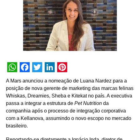
clientes”, destaca Tatiana Pacheco,
COO
da Cheil Brasil.
A movimentação busca fortalecer a entrega criativa
integrada às demais áreas de especialidade da agência.
Além dos serviços tradicionais de planejamento, criação
e mídia, a Cheil opera com núcleos dedicados de
CRM
,
retail
, eventos,
live commerce
, produção de conteúdo,
social
e um estúdio proprietário voltado a soluções de
inteligência artificial.
WhatsApp
Facebook
Twitter
LinkedIn
Pinterest
A Mars anunciou a nomeação de Luana Nardez para a
posição de nova gerente de marketing das marcas felinas
Whiskas, Dreamies, Sheba e Kitekat no país. A executiva
passa a integrar a estrutura de
Pet Nutrition
da
companhia após o processo de integração corporativa
com a Kellanova, assumindo o novo escopo no mercado
brasileiro.
Reportando-se diretamente a Ignácio Inda, diretor de