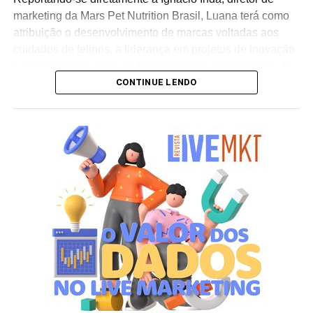
marketing da Mars Pet Nutrition Brasil, Luana terá como
atribuição o desenvolvimento de marcas voltadas aos
cuidados de felinos, a liderança em projetos de inovação
e comunicação, além do fortalecimento da conexão e do
CONTINUE LENDO
relacionamento das linhas com os tutores de animais no
país. “Assumir a gestão de marcas líderes globalmente e
com uma trajetória tão consolidada é um desafio que me
motiva muito. Quero contribuir para o desenvolvimento
dessas marcas no Brasil e fortalecer ainda mais sua
conexão com os tutores. Saber que nosso trabalho
contribui para o propósito da Mars de criar um mundo
melhor para os pets e para as pessoas que cuidam deles
torna essa nova etapa ainda mais significativa”, ressalta
Luana Nardez.
Para o diretor da área, a movimentação reforça a
competitividade da empresa no setor. “A Luana reúne
uma sólida experiência em marketing, inovação e gestão