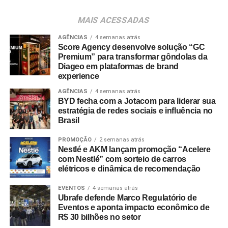
de marcas. Sua visão de negócios e sua trajetória na
liderança de portfólios relevantes serão importantes para
MAIS ACESSADAS
continuarmos desenvolvendo nossas marcas e
ampliando sua relevância junto aos tutores brasileiros”,
AGÊNCIAS
4 semanas atrás
Score Agency desenvolve solução “GC
destaca Ignácio Inda.
Premium” para transformar gôndolas da
Diageo em plataformas de brand
experience
AGÊNCIAS
4 semanas atrás
BYD fecha com a Jotacom para liderar sua
estratégia de redes sociais e influência no
Brasil
PROMOÇÃO
2 semanas atrás
Nestlé e AKM lançam promoção “Acelere
com Nestlé” com sorteio de carros
elétricos e dinâmica de recomendação
EVENTOS
4 semanas atrás
Ubrafe defende Marco Regulatório de
Eventos e aponta impacto econômico de
R$ 30 bilhões no setor