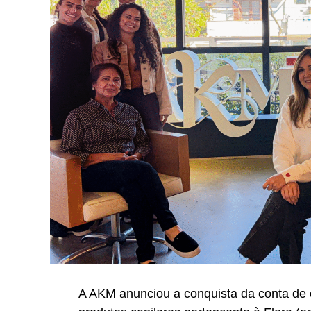
No último trimestre de 2026, a agência 
Inter Summit, evento proprietário do Banco
Belo Horizonte.
Uma década de viradas: da adaptação h
A história da EAÍ?! é pautada por marco
momentos anteciparam, as transformações
principal virada de sua trajetória ocor
menos de 30 dias, a agência idealizou e
uma plataforma digital proprietária. Des
viabilizou mais de 200 eventos digitais 
liderança da transformação digital do se
Com a retomada do mercado, a agência c
assinou uma ativação no metaverso para 
país. No cenário internacional, conduziu 
A AKM anunciou a conquista da conta de
Itaipu Binacional, durante a Expo Dubai,