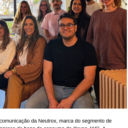
também assina a produção da segunda edição do
 Inter que já se integrou ao calendário oficial de
istórica à liderança em inovação
s operacionais que acompanharam, e em muitos
 do mercado de live marketing no Brasil. A
reu em 2020. No auge da pandemia de COVID-19, em
 migrou a convenção nacional da Havaianas para
se movimento nasceu a Smart Live, solução que
em apenas um ano, reposicionando a agência na
tor em um momento crucial.
ontinuou desbravando novas fronteiras. Em 2021,
a Heineken, antecipando tendências virtuais no
o encerramento do Pavilhão Brasil, da Usina de
 comunicação da Neutrox, marca do segmento de
 o maior evento de inovação do mundo. A operação