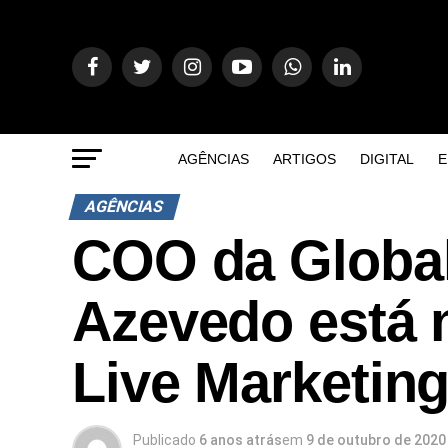
AGÊNCIAS
ARTIGOS
DIGITAL
E
AGÊNCIAS
COO da Global
Azevedo está n
Live Marketin
Publicado
6 anos atrás
em
9 de outubro de 2020