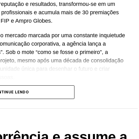
 reputação e resultados, transformou-se em um
 profissionais e acumula mais de 30 premiações
, FIP e Ampro Globes.
no mercado marcada por uma constante inquietude
comunicação corporativa, a agência lança a
s”. Sob o mote “como se fosse o primeiro”, a
a projeto, mesmo após uma década de consolidação
idade única para desenhar o futuro e criar
ssoas.
sformando essa visão em prática, ampliando sua
NTINUE LENDO
ting, tecnologia, conteúdo e inteligência de dados
celebração acompanha também o amadurecimento
 o conceito de
Business Experience
(BX), que
rrência e assume a