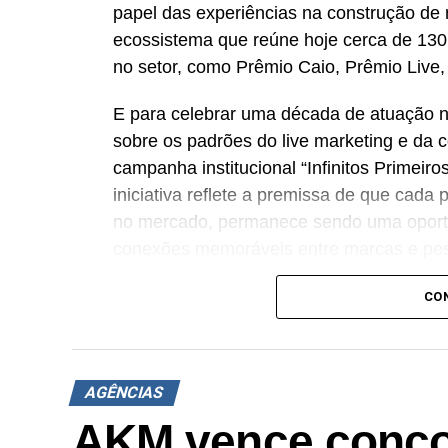
papel das experiências na construção de
ecossistema que reúne hoje cerca de 130
no setor, como Prêmio Caio, Prêmio Live
E para celebrar uma década de atuação 
sobre os padrões do live marketing e da 
campanha institucional “Infinitos Primeiro
iniciativa reflete a premissa de que cad
no mercado, permanece sendo uma oportun
conexões memoráveis entre marcas e pe
Ao longo de 10 anos, a agência vem tran
CO
atuação em brand experience, trade marke
para gerar impacto real no negócio. A 
de seu posicionamento institucional para
AGÊNCIAS
traduz uma evolução do DNA da agência.
AKM vence conco