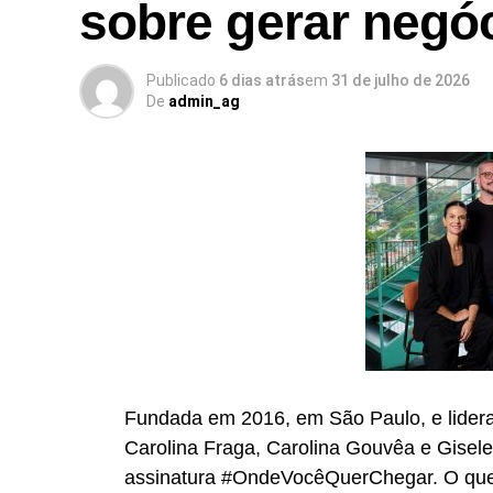
sobre gerar negó
Publicado
6 dias atrás
em
31 de julho de 2026
De
admin_ag
Fundada em 2016, em São Paulo, e liderad
Carolina Fraga, Carolina Gouvêa e Gisel
assinatura #OndeVocêQuerChegar. O que