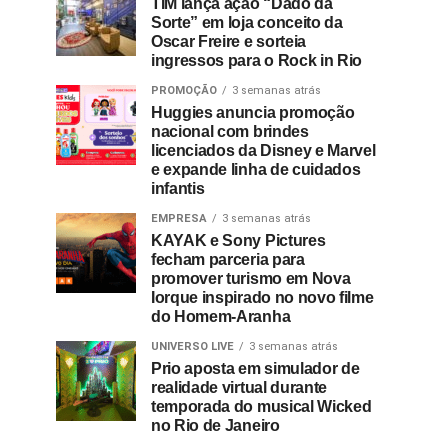
TIM lança ação “Dado da
Sorte” em loja conceito da
Oscar Freire e sorteia
ingressos para o Rock in Rio
PROMOÇÃO
3 semanas atrás
Huggies anuncia promoção
nacional com brindes
licenciados da Disney e Marvel
e expande linha de cuidados
infantis
EMPRESA
3 semanas atrás
KAYAK e Sony Pictures
fecham parceria para
promover turismo em Nova
Iorque inspirado no novo filme
do Homem-Aranha
UNIVERSO LIVE
3 semanas atrás
Prio aposta em simulador de
realidade virtual durante
temporada do musical Wicked
no Rio de Janeiro