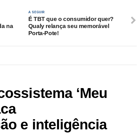
A SEGUIR
É TBT que o consumidor quer?
da na
Qualy relança seu memorável
Porta-Pote!
cossistema ‘Meu
aca
ão e inteligência