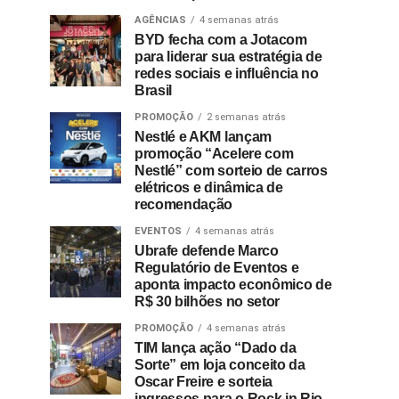
AGÊNCIAS
4 semanas atrás
BYD fecha com a Jotacom
para liderar sua estratégia de
redes sociais e influência no
Brasil
PROMOÇÃO
2 semanas atrás
Nestlé e AKM lançam
promoção “Acelere com
Nestlé” com sorteio de carros
elétricos e dinâmica de
recomendação
EVENTOS
4 semanas atrás
Ubrafe defende Marco
Regulatório de Eventos e
aponta impacto econômico de
R$ 30 bilhões no setor
PROMOÇÃO
4 semanas atrás
TIM lança ação “Dado da
Sorte” em loja conceito da
Oscar Freire e sorteia
ingressos para o Rock in Rio