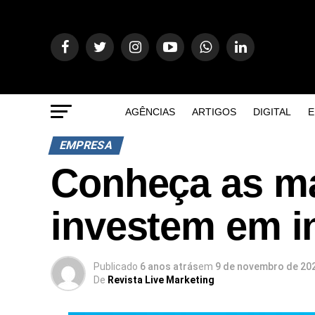
AGÊNCIAS
ARTIGOS
DIGITAL
E
EMPRESA
Conheça as m
investem em in
Publicado
6 anos atrás
em
9 de novembro de 20
De
Revista Live Marketing