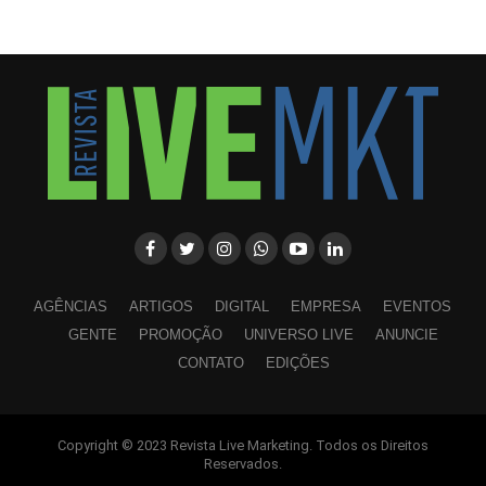
AGÊNCIAS
ARTIGOS
DIGITAL
EMPRESA
EVENTOS
GENTE
PROMOÇÃO
UNIVERSO LIVE
ANUNCIE
CONTATO
EDIÇÕES
Copyright © 2023 Revista Live Marketing. Todos os Direitos
WhatsApp
Facebook
Twitter
LinkedIn
Pinterest
Reservados.