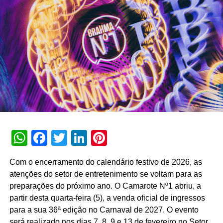
primeiro semestre de 2026, a assistente registrou 74
milhões de interações, alcançando uma taxa de retenção
interna de 90% e índice de resolutividade de 87% nos
atendimentos.
Além da b.ia, o Meu Bradesco engloba ferramentas como
o E-agro — plataforma digital direcionada a produtores
rurais — e sistemas de recomendação de investimentos
suportados por
GenAI
(Inteligência Artificial Generativa),
que fornecem assessoria financeira automatizada e
customizada.
WhatsApp
Facebook
Twitter
LinkedIn
Pinterest
A estratégia de divulgação da campanha engloba
veiculação em canais de TV fechada, mídias digitais,
Com o encerramento do calendário festivo de 2026, as
peças de
Out of Home
(OOH) e ações com
atenções do setor de entretenimento se voltam para as
influenciadores digitais, reforçando o posicionamento do
preparações do próximo ano. O Camarote Nº1 abriu, a
banco na transformação digital do setor financeiro.
partir desta quarta-feira (5), a venda oficial de ingressos
para a sua 36ª edição no Carnaval de 2027. O evento
será realizado nos dias 7, 8, 9 e 13 de fevereiro no Setor