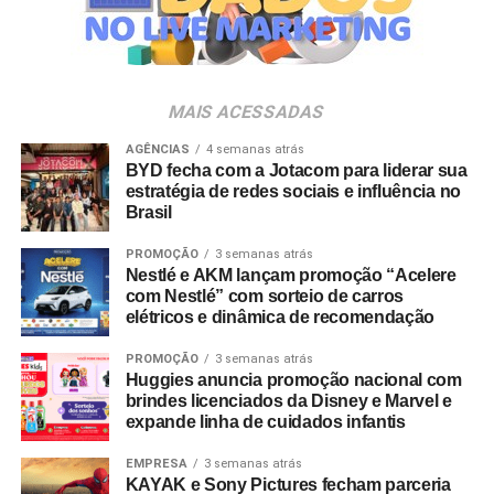
Veia”, conceito focado na valorização da cultura nacional,
da música e da hospitalidade carioca.
Os convites individuais já estão disponíveis para compra
MAIS ACESSADAS
no canal oficial da Ticketmaster, com lote inicial a partir
de R$ 3.950,00. As demais atualizações e atrações do
AGÊNCIAS
4 semanas atrás
BYD fecha com a Jotacom para liderar sua
evento serão divulgadas nos canais oficiais do camarote
estratégia de redes sociais e influência no
nos próximos meses.
Brasil
PROMOÇÃO
3 semanas atrás
Nestlé e AKM lançam promoção “Acelere
com Nestlé” com sorteio de carros
elétricos e dinâmica de recomendação
PROMOÇÃO
3 semanas atrás
Huggies anuncia promoção nacional com
brindes licenciados da Disney e Marvel e
expande linha de cuidados infantis
EMPRESA
3 semanas atrás
KAYAK e Sony Pictures fecham parceria