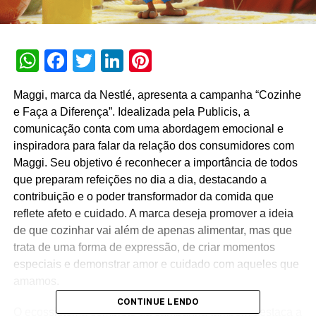
WhatsApp
Facebook
Twitter
LinkedIn
Pinterest
Maggi, marca da Nestlé, apresenta a campanha “Cozinhe
e Faça a Diferença”. Idealizada pela Publicis, a
comunicação conta com uma abordagem emocional e
inspiradora para falar da relação dos consumidores com
Maggi. Seu objetivo é reconhecer a importância de todos
que preparam refeições no dia a dia, destacando a
contribuição e o poder transformador da comida que
reflete afeto e cuidado. A marca deseja promover a ideia
de que cozinhar vai além de apenas alimentar, mas que
trata de uma forma de expressão, de criar momentos
especiais e demonstrar amor e cuidado com aqueles que
amamos.
CONTINUE LENDO
O ecossistema completo da campanha também destaca a