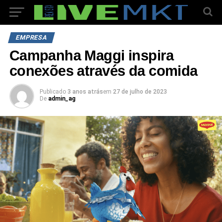
EMPRESA
Campanha Maggi inspira
conexões através da comida
Publicado
3 anos atrás
em
27 de julho de 2023
De
admin_ag