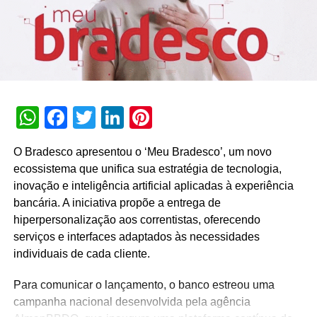
“Maggi é a escolha de milhares de brasileiros todos os
dias e com esta campanha desejamos reconhecer a
importância daqueles que preparam as refeições em suas
casas, reforçando o seu compromisso em proporcionar
experiências culinárias memoráveis, promovendo a
WhatsApp
Facebook
Twitter
LinkedIn
Pinterest
conexão entre as pessoas por meio da comida”, comenta
Ana Helena Ferraz, gerente-executiva de marketing de
Maggi.
O Bradesco apresentou o ‘Meu Bradesco’, um novo
ecossistema que unifica sua estratégia de tecnologia,
inovação e inteligência artificial aplicadas à experiência
TÓPICOS RELACIONADOS:
DESTAQUE
bancária. A iniciativa propõe a entrega de
A SEGUIR
hiperpersonalização aos correntistas, oferecendo
Ford redefine o “impossível” na campanha de
serviços e interfaces adaptados às necessidades
lançamento da Nova Ranger
individuais de cada cliente.
NÃO PERCA
Túnel gigante de Treloso é instalado no Shopping
Para comunicar o lançamento, o banco estreou uma
Recife
campanha nacional desenvolvida pela agência