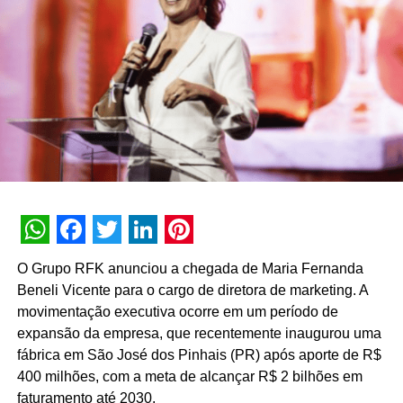
implementando novas metodologias operacionais e
gestão de novos modelos de negócio.
Recentemente a BFerraz lançou para o mercado seu
novo posicionamento Impact + Entertain + Sell. A agência
vem passando por um processo de produtização, o que a
permite entregar projetos mais plurais, mais ágeis e com
múltiplas formatações, de uma campanha com lógica
programática na tv até uma experiência com lente
broadcast, ir da inovação de produto para o portfólio de
uma marca, levar uma marca para o metaverso e ainda
criar formatos de conteúdos e entretenimento originais.
WhatsApp
Facebook
Twitter
LinkedIn
Pinterest
O Grupo RFK anunciou a chegada de Maria Fernanda
Uma criatividade que vai além da excelência que a
Beneli Vicente para o cargo de diretora de marketing. A
agência possui em criar experiência.
movimentação executiva ocorre em um período de
expansão da empresa, que recentemente inaugurou uma
TÓPICOS RELACIONADOS:
DESTAQUE
fábrica em São José dos Pinhais (PR) após aporte de R$
A SEGUIR
400 milhões, com a meta de alcançar R$ 2 bilhões em
BigDay anuncia Thiago Rodrigues como chief
faturamento até 2030.