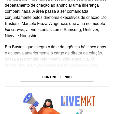
departamento de criação ao anunciar uma liderança
compartilhada. A área passa a ser comandada
conjuntamente pelos diretores executivos de criação Eto
Bastos e Marcelo Fiuza. A agência, que atua no modelo
full service
, atende contas como Samsung, Unilever,
Nivea e Nongshim.
Eto Bastos, que integra o time da agência há cinco anos
e ocupava anteriormente o cargo de diretor de criação,
passa a responder pela nova função executiva. O
profissional acumula passagens por agências como
Propeg, Sunset, Rapp e MRM.
CONTINUE LENDO
Já Marcelo Fiuza retorna à Cheil Brasil para assumir o
posto de co-líder criativo, após ter integrado a equipe da
casa entre 2023 e 2025. Em sua trajetória corporativa,
Fiuza reúne experiência em operações publicitárias como
Mutato, Publicis Brasil, DPZ e Neogama/BBH.