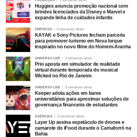
PROMOÇÃO
3 semanas atrás
Huggies anuncia promoção nacional com
brindes licenciados da Disney e Marvel e
expande linha de cuidados infantis
EMPRESA
3 semanas atrás
KAYAK e Sony Pictures fecham parceria
para promover turismo em Nova Iorque
inspirado no novo filme do Homem-Aranha
UNIVERSO LIVE
3 semanas atrás
Prio aposta em simulador de realidade
virtual durante temporada do musical
Wicked no Rio de Janeiro
UNIVERSO LIVE
3 semanas atrás
Keeper adota ações em bares
universitários para aproximar soluções de
governança financeira de estudantes
AGÊNCIAS
3 semanas atrás
Layer Up assina espetáculo de drones e
camarote do iFood durante o Camaforró na
Bahia