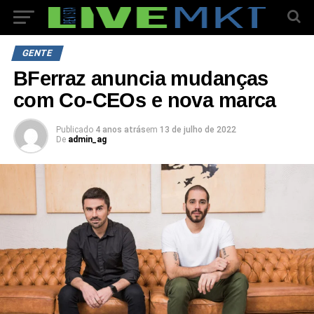
GENTE
BFerraz anuncia mudanças
com Co-CEOs e nova marca
Publicado
4 anos atrás
em
13 de julho de 2022
De
admin_ag