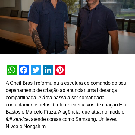
Em todas as frentes de negócios, o seu papel é promover
ideias, reunir líderes e apoiar o crescimento do setor de
turismo de negócios, baseando-se em três pilares:
Relacionamento, Geração de Negócios e Conteúdo.
TÓPICOS RELACIONADOS:
A SEGUIR
FIAP revela brasileiros no júri presencial do
Festival em Miami
WhatsApp
Facebook
Twitter
LinkedIn
Pinterest
NÃO PERCA
A Cheil Brasil reformulou a estrutura de comando do seu
ViewSonic estrutura política de canais no Brasil e
departamento de criação ao anunciar uma liderança
nomeia Country Manager para a região
compartilhada. A área passa a ser comandada
conjuntamente pelos diretores executivos de criação Eto
Bastos e Marcelo Fiuza. A agência, que atua no modelo
full service
, atende contas como Samsung, Unilever,
Nivea e Nongshim.