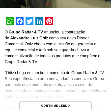
WhatsApp
Facebook
Twitter
LinkedIn
Pinterest
O
Grupo Radar & TV
anunciou a contratação
de
Alexandre Luiz Ortiz
como seu novo Diretor
Comercial. Ortiz chega com a missão de gerenciar a
equipe comercial e terá sob seu guarda-chuva a
comercialização de todos os produtos que compõem o
Grupo Radar & TV.
“Ortiz chega em um bom momento do Grupo Radar & TV.
Sua experiência na área nos ajudará a conduzir o Grupo
para este novo momento que atravessa o setor de
eventos e de comunicação como um todo”, aponta
Otavio
Neto
, CEO do Grupo Radar & TV.
CONTINUE LENDO
Jornalista e publicitário formado pela ESPM, Ortiz possui