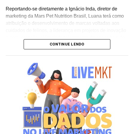
Reportando-se diretamente a Ignácio Inda, diretor de
marketing da Mars Pet Nutrition Brasil, Luana terá como
atribuição o desenvolvimento de marcas voltadas aos
cuidados de felinos, a liderança em projetos de inovação
e comunicação, além do fortalecimento da conexão e do
CONTINUE LENDO
relacionamento das linhas com os tutores de animais no
país. “Assumir a gestão de marcas líderes globalmente e
com uma trajetória tão consolidada é um desafio que me
motiva muito. Quero contribuir para o desenvolvimento
dessas marcas no Brasil e fortalecer ainda mais sua
conexão com os tutores. Saber que nosso trabalho
contribui para o propósito da Mars de criar um mundo
melhor para os pets e para as pessoas que cuidam deles
torna essa nova etapa ainda mais significativa”, ressalta
Luana Nardez.
Para o diretor da área, a movimentação reforça a
competitividade da empresa no setor. “A Luana reúne