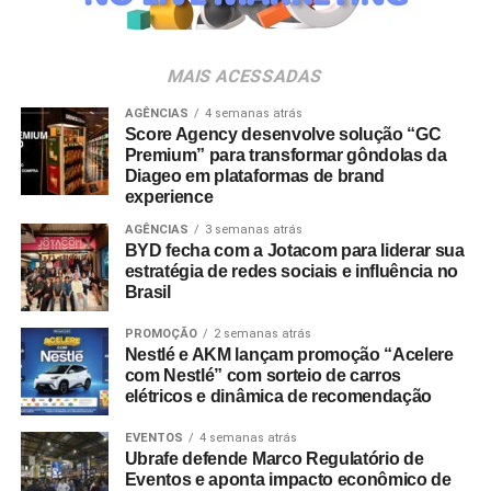
uma sólida experiência em marketing, inovação e gestão
de marcas. Sua visão de negócios e sua trajetória na
liderança de portfólios relevantes serão importantes para
MAIS ACESSADAS
continuarmos desenvolvendo nossas marcas e
ampliando sua relevância junto aos tutores brasileiros”,
AGÊNCIAS
4 semanas atrás
Score Agency desenvolve solução “GC
destaca Ignácio Inda.
Premium” para transformar gôndolas da
Diageo em plataformas de brand
experience
AGÊNCIAS
3 semanas atrás
BYD fecha com a Jotacom para liderar sua
estratégia de redes sociais e influência no
Brasil
PROMOÇÃO
2 semanas atrás
Nestlé e AKM lançam promoção “Acelere
com Nestlé” com sorteio de carros
elétricos e dinâmica de recomendação
EVENTOS
4 semanas atrás
Ubrafe defende Marco Regulatório de
Eventos e aponta impacto econômico de