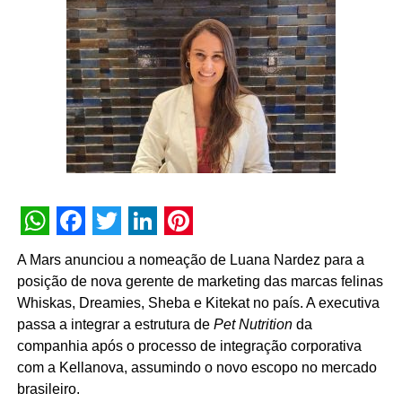
resultados ainda mais efetivos para nossos projetos e
clientes”, destaca Tatiana Pacheco,
COO
da Cheil Brasil.
A movimentação busca fortalecer a entrega criativa
integrada às demais áreas de especialidade da agência.
Além dos serviços tradicionais de planejamento, criação
e mídia, a Cheil opera com núcleos dedicados de
CRM
,
retail
, eventos,
live commerce
, produção de conteúdo,
social
e um estúdio proprietário voltado a soluções de
inteligência artificial.
WhatsApp
Facebook
Twitter
LinkedIn
Pinterest
A Mars anunciou a nomeação de Luana Nardez para a
posição de nova gerente de marketing das marcas felinas
Whiskas, Dreamies, Sheba e Kitekat no país. A executiva
passa a integrar a estrutura de
Pet Nutrition
da
companhia após o processo de integração corporativa
com a Kellanova, assumindo o novo escopo no mercado
brasileiro.