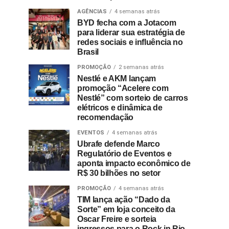
AGÊNCIAS
4 semanas atrás
BYD fecha com a Jotacom
para liderar sua estratégia de
redes sociais e influência no
Brasil
PROMOÇÃO
2 semanas atrás
Nestlé e AKM lançam
promoção “Acelere com
Nestlé” com sorteio de carros
elétricos e dinâmica de
recomendação
EVENTOS
4 semanas atrás
Ubrafe defende Marco
Regulatório de Eventos e
aponta impacto econômico de
R$ 30 bilhões no setor
PROMOÇÃO
4 semanas atrás
TIM lança ação “Dado da
Sorte” em loja conceito da
Oscar Freire e sorteia
ingressos para o Rock in Rio