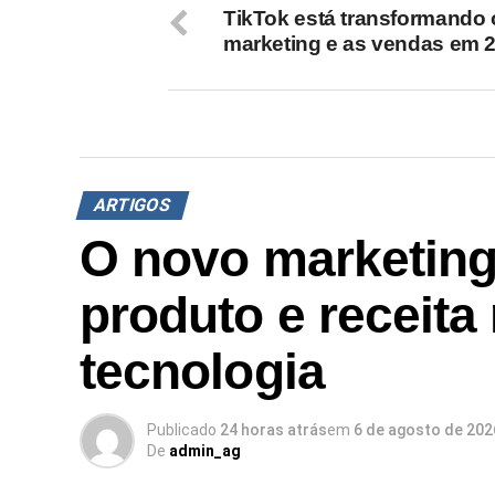
TikTok está transformando 
marketing e as vendas em 
ARTIGOS
O novo marketing
produto e receit
tecnologia
Publicado
24 horas atrás
em
6 de agosto de 202
De
admin_ag