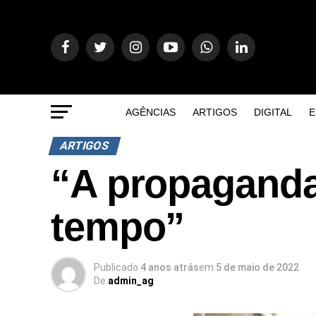
AGÊNCIAS
ARTIGOS
DIGITAL
E
ARTIGOS
“A propaganda
tempo”
Publicado
4 anos atrás
em
5 de maio de 2022
De
admin_ag