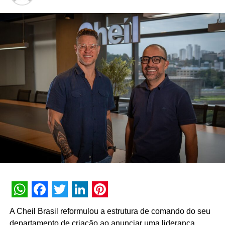
campanhas 360°, performance comercial e estratégias
baseadas em dados.
Com a contratação, o grupo fortalece sua estrutura
executiva para sustentar o aumento da capacidade
produtiva e a consolidação do portfólio de bebidas no
mercado nacional.
WhatsApp
Facebook
Twitter
LinkedIn
Pinterest
A Cheil Brasil reformulou a estrutura de comando do seu
departamento de criação ao anunciar uma liderança