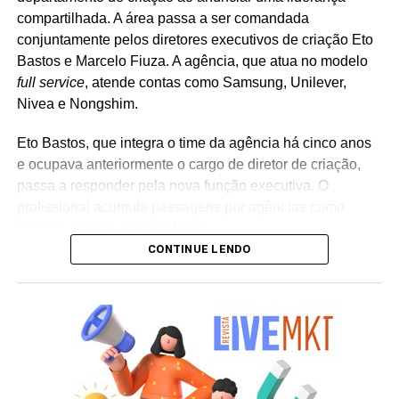
compartilhada. A área passa a ser comandada
conjuntamente pelos diretores executivos de criação Eto
Bastos e Marcelo Fiuza. A agência, que atua no modelo
full service
, atende contas como Samsung, Unilever,
Nivea e Nongshim.
Eto Bastos, que integra o time da agência há cinco anos
e ocupava anteriormente o cargo de diretor de criação,
passa a responder pela nova função executiva. O
profissional acumula passagens por agências como
Propeg, Sunset, Rapp e MRM.
CONTINUE LENDO
Já Marcelo Fiuza retorna à Cheil Brasil para assumir o
posto de co-líder criativo, após ter integrado a equipe da
casa entre 2023 e 2025. Em sua trajetória corporativa,
Fiuza reúne experiência em operações publicitárias como
Mutato, Publicis Brasil, DPZ e Neogama/BBH.
“Eto e Marcelo têm expertises distintas e