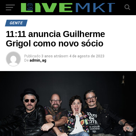
GENTE
11:11 anuncia Guilherme
Grigol como novo sócio
Publicado
3 anos atrás
em
4 de agosto de 2023
De
admin_ag