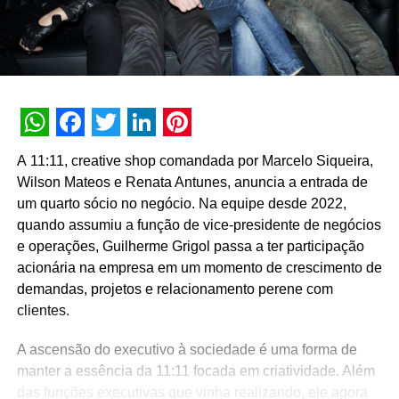
WhatsApp
Facebook
Twitter
LinkedIn
Pinterest
A 11:11, creative shop comandada por Marcelo Siqueira,
Wilson Mateos e Renata Antunes, anuncia a entrada de
um quarto sócio no negócio. Na equipe desde 2022,
quando assumiu a função de vice-presidente de negócios
e operações, Guilherme Grigol passa a ter participação
acionária na empresa em um momento de crescimento de
demandas, projetos e relacionamento perene com
clientes.
A ascensão do executivo à sociedade é uma forma de
manter a essência da 11:11 focada em criatividade. Além
das funções executivas que vinha realizando, ele agora