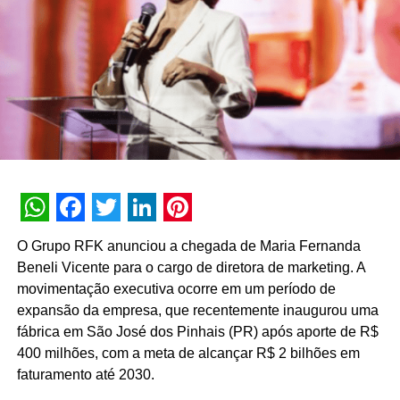
Bullet contrata profissionais para atuarem na
conta de comunicação de BYD
NÃO PERCA
JCdecaux anuncia nova head comercial
WhatsApp
Facebook
Twitter
LinkedIn
Pinterest
O Grupo RFK anunciou a chegada de Maria Fernanda
Beneli Vicente para o cargo de diretora de marketing. A
movimentação executiva ocorre em um período de
expansão da empresa, que recentemente inaugurou uma
fábrica em São José dos Pinhais (PR) após aporte de R$
400 milhões, com a meta de alcançar R$ 2 bilhões em
faturamento até 2030.