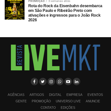
PROMOÇÃO
3 semanas atrás
Rota do Rock da Eisenbahn desembarca
em São Paulo e Ribeirão Preto com
ativações e ingressos para o João Rock
2026
AGÊNCIAS
ARTIGOS
DIGITAL
EMPRESA
EVENTOS
GENTE
PROMOÇÃO
UNIVERSO LIVE
ANUNCIE
CONTATO
EDIÇÕES