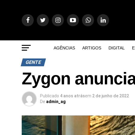
AGÊNCIAS
ARTIGOS
DIGITAL
E
GENTE
Zygon anuncia
Publicado
4 anos atrás
em
2 de junho de 2022
De
admin_ag