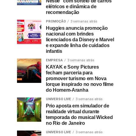
Nestlé” com sorteio de carros
elétricos e dinâmica de
recomendação
PROMOÇÃO
3 semanas atrás
Huggies anuncia promoção
nacional com brindes
licenciados da Disney e Marvel
e expande linha de cuidados
infantis
EMPRESA
3 semanas atrás
KAYAK e Sony Pictures
fecham parceria para
promover turismo em Nova
Iorque inspirado no novo filme
do Homem-Aranha
UNIVERSO LIVE
3 semanas atrás
Prio aposta em simulador de
realidade virtual durante
temporada do musical Wicked
no Rio de Janeiro
UNIVERSO LIVE
3 semanas atrás