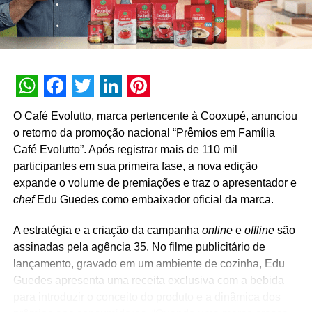
assistir aos jogos do Brasil e vibrar pelo nosso time.
Queremos estar ao lado do torcedor brasileiro e levar o
máximo de ofertas para o consumidor apaixonado por
vinho poder curtir os jogos com uma boa taça de vinho na
mão”, diz Laura Barros, diretora de marketing da Wine.
WhatsApp
Facebook
Twitter
LinkedIn
Pinterest
TÓPICOS RELACIONADOS:
DESTAQUE
O Café Evolutto, marca pertencente à Cooxupé, anunciou
o retorno da promoção nacional “Prêmios em Família
A SEGUIR
Nissin Foods cria ação para incentivar a
Café Evolutto”. Após registrar mais de 110 mil
criatividade dos consumidores
participantes em sua primeira fase, a nova edição
expande o volume de premiações e traz o apresentador e
NÃO PERCA
chef
Edu Guedes como embaixador oficial da marca.
Shell Select lança promoção Verão da Sorte com
sorteios semanais até janeiro
A estratégia e a criação da campanha
online
e
offline
são
assinadas pela agência 35. No filme publicitário de
lançamento, gravado em um ambiente de cozinha, Edu
Guedes apresenta uma receita exclusiva com a bebida
para introduzir o conceito do produto e a dinâmica dos