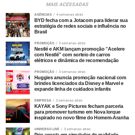
MAIS ACESSADAS
Shopping Villa Lobos, efetuar o cadastro e enviar
comprovantes fiscais de qualquer valor. O regulamento
AGÊNCIAS
4 semanas atrás
BYD fecha com a Jotacom para liderar sua
completo está disponível no site do empreendimento.
estratégia de redes sociais e influência no
Brasil
PROMOÇÃO
3 semanas atrás
Nestlé e AKM lançam promoção “Acelere
com Nestlé” com sorteio de carros
elétricos e dinâmica de recomendação
PROMOÇÃO
3 semanas atrás
Huggies anuncia promoção nacional com
brindes licenciados da Disney e Marvel e
expande linha de cuidados infantis
EMPRESA
3 semanas atrás
KAYAK e Sony Pictures fecham parceria
para promover turismo em Nova Iorque
inspirado no novo filme do Homem-Aranha
UNIVERSO LIVE
3 semanas atrás
Prio aposta em simulador de realidade