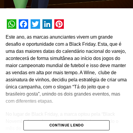
WhatsApp
Facebook
Twitter
LinkedIn
Pinterest
Este ano, as marcas anunciantes vivem um grande
desafio e oportunidade com a Black Friday. Esta, que é
uma das maiores datas do calendário nacional do varejo,
acontecerá de forma simultânea ao início dos jogos do
maior campeonato mundial de futebol e isso deve manter
as vendas em alta por mais tempo.
A Wine, clube de
assinatura de vinhos
, decidiu pela estratégia de criar uma
única campanha, com o slogan “Tá do jeito que o
brasileiro gosta”, unindo os dois grandes eventos, mas
com diferentes etapas.
No lugar de Black Friday, a marca optou pela “Black
November” com descontos de até 80% durante todo o
CONTINUE LENDO
mês de novembro, nos mais de 1.5 mil rótulos que