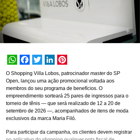
gerente da Torrefação Cooxupé.
A promoção abrange todas as linhas de produtos da
marca em todo o território nacional. Para concorrer aos
prêmios, os consumidores devem cadastrar os
comprovantes fiscais pelo site oficial ou via WhatsApp.
São mais de mil contemplações instantâneas diretas
reveladas no momento do cadastro do produto, além da
distribuição de R$ 10 mil toda semana e o sorteio final de
WhatsApp
Facebook
Twitter
LinkedIn
Pinterest
três automóveis elétricos. “Queríamos que a promoção
O Shopping Villa Lobos, patrocinador
master
do SP
fosse muito mais do que um incentivo de compra. Ela
Open, lançou uma ação promocional voltada aos
precisava reforçar os atributos da marca, gerar conversa e
membros do seu programa de benefícios. O
manter o Café Evolutto presente na rotina das pessoas. A
empreendimento sorteará 25 pares de ingressos para o
combinação entre mecânica simples, premiações
torneio de tênis — que será realizado de 12 a 20 de
atrativas, comunicação integrada e a chegada do Edu
setembro de 2026 —, acompanhados de itens de moda
Guedes nos permite manter a marca presente na rotina
exclusivos da marca Maria Filó.
do consumidor durante todo o período da campanha”,
conclui Hugo Furlan, coordenador de marketing da
Para participar da campanha, os clientes devem registrar
Cooxupé.
no aplicativo do shopping qualquer nota fiscal de