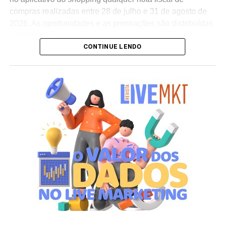
compras realizadas entre 28 de julho e 31 de agosto de
2026. As oportunidades e as premiações são distribuídas
conforme a categoria do participante no programa de
CONTINUE LENDO
relacionamento.
A apuração dos contemplados será realizada no dia 10
de setembro de 2026. Após a divulgação do resultado
oficial, os vencedores terão até o dia 16 de setembro para
realizar a retirada presencial dos ingressos e brindes no
espaço Villa Atende, localizado no piso G1 do shopping.
“O SP Open é um torneio muito relevante para a cidade e
para essa região. Como estamos no evento de forma tão
profunda, nada mais justo do que proporcionar essa
experiência para alguns dos nossos clientes fiéis”,
destaca Aline Ivanov, gerente de marketing do Shopping
Villa Lobos.
Para ingressar no programa e participar do sorteio, os
consumidores devem baixar o aplicativo oficial do