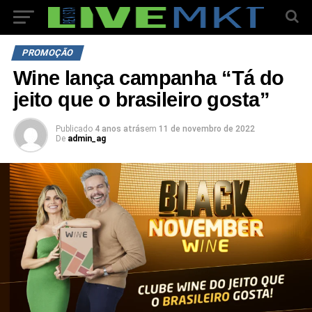
PROMOÇÃO
Wine lança campanha “Tá do
jeito que o brasileiro gosta”
Publicado
4 anos atrás
em
11 de novembro de 2022
De
admin_ag