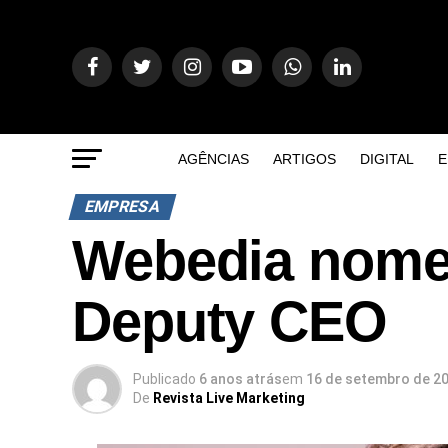
AGÊNCIAS
ARTIGOS
DIGITAL
E
EMPRESA
Webedia nome
Deputy CEO
Publicado
6 anos atrás
em
16 de setembro de 2
De
Revista Live Marketing