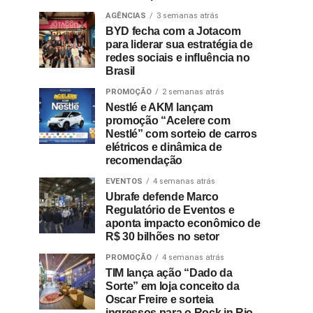
AGÊNCIAS
3 semanas atrás
BYD fecha com a Jotacom
para liderar sua estratégia de
redes sociais e influência no
Brasil
PROMOÇÃO
2 semanas atrás
Nestlé e AKM lançam
promoção “Acelere com
Nestlé” com sorteio de carros
elétricos e dinâmica de
recomendação
EVENTOS
4 semanas atrás
Ubrafe defende Marco
Regulatório de Eventos e
aponta impacto econômico de
R$ 30 bilhões no setor
PROMOÇÃO
4 semanas atrás
TIM lança ação “Dado da
Sorte” em loja conceito da
Oscar Freire e sorteia
ingressos para o Rock in Rio