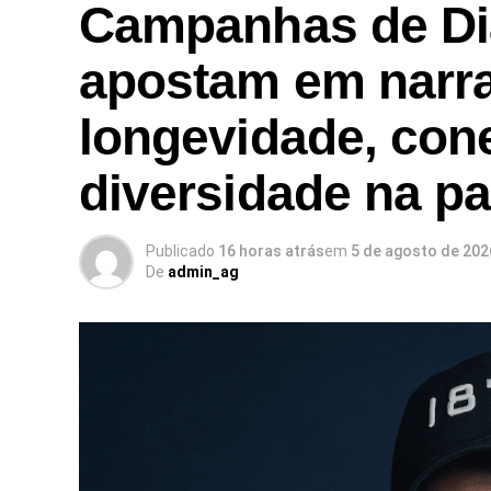
Campanhas de Di
apostam em narra
longevidade, con
diversidade na p
Publicado
16 horas atrás
em
5 de agosto de 202
De
admin_ag