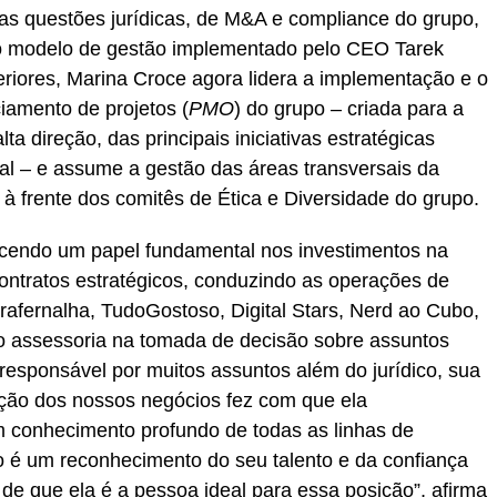
as questões jurídicas, de M&A e compliance do grupo,
vo modelo de gestão implementado pelo CEO Tarek
eriores, Marina Croce agora lidera a implementação e o
iamento de projetos (
PMO
) do grupo – criada para a
 direção, das principais iniciativas estratégicas
nal – e assume a gestão das áreas transversais da
à frente dos comitês de Ética e Diversidade do grupo.
cendo um papel fundamental nos investimentos na
ntratos estratégicos, conduzindo as operações de
afernalha, TudoGostoso, Digital Stars, Nerd ao Cubo,
o assessoria na tomada de decisão sobre assuntos
a responsável por muitos assuntos além do jurídico, sua
ação dos nossos negócios fez com que ela
 conhecimento profundo de todas as linhas de
o é um reconhecimento do seu talento e da confiança
 que ela é a pessoa ideal para essa posição”, afirma