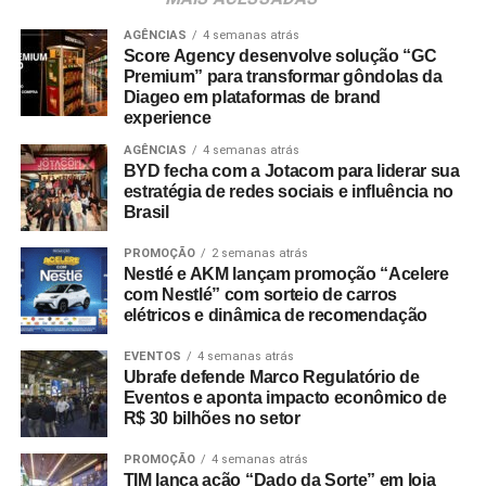
estratégicas que sustentem sua expansão no Brasil e no
exterior”, completa.
AGÊNCIAS
4 semanas atrás
Score Agency desenvolve solução “GC
Premium” para transformar gôndolas da
Diageo em plataformas de brand
experience
AGÊNCIAS
4 semanas atrás
BYD fecha com a Jotacom para liderar sua
estratégia de redes sociais e influência no
Brasil
PROMOÇÃO
2 semanas atrás
Nestlé e AKM lançam promoção “Acelere
com Nestlé” com sorteio de carros
elétricos e dinâmica de recomendação
EVENTOS
4 semanas atrás
Ubrafe defende Marco Regulatório de
Eventos e aponta impacto econômico de
R$ 30 bilhões no setor
PROMOÇÃO
4 semanas atrás
TIM lança ação “Dado da Sorte” em loja