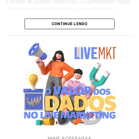
o desafio de acelerar ainda mais sua performance digital.
Nosso trabalho será focado em gerar visibilidade,
engajamento e conversões, conectando a marca a novas
CONTINUE LENDO
audiências e sustentando sua expansão internacional”,
afirma Henrique Troitinho, CEO da Score Media.
O projeto contempla desde a otimização de campanhas
de mídia paga para maior eficiência em investimento até
o fortalecimento da presença orgânica da marca nos
buscadores e a estruturação de inteligência de negócios
baseada em dados. A proposta é criar um ecossistema
digital robusto que amplifique os diferenciais da Oakberry
e gere impacto direto em seu crescimento global.
Segundo Troitinho, a chegada do novo cliente reforça o
posicionamento da Score Media como parceira de
negócios estratégicos para marcas líderes em seus
setores. “Nosso objetivo é potencializar a presença digital
da Oakberry e transformar dados em decisões
MAIS ACESSADAS