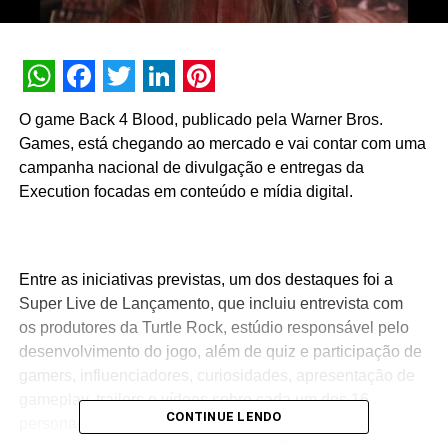
WhatsApp
Facebook
Twitter
LinkedIn
Pinterest
O game Back 4 Blood, publicado pela Warner Bros.
Games, está chegando ao mercado e vai contar com uma
campanha nacional de divulgação e entregas da
Execution focadas em conteúdo e mídia digital.
Entre as iniciativas previstas, um dos destaques foi a
Super Live de Lançamento, que incluiu entrevista com
os produtores da Turtle Rock, estúdio responsável pelo
desenvolvimento do jogo, além de quiz e participação de
gamers, influenciadores, curiosidades, apresentação de
gameplay, trailers e vídeos sobre cada um dos 16
CONTINUE LENDO
personagens, entre sentinelas e contagiados. Em
paralelo, as redes sociais do Warner Play ganham uma