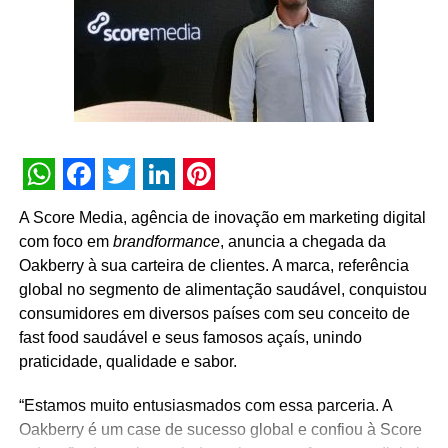
GTM, eventos, tags e dashboards, eliminando
inconsistências e garantindo análises mais confiáveis”,
detalha o CEO. Com isso, espera-se otimizar campanhas,
aumentar tráfego no e-commerce e na loja, estimular uso
do aplicativo e oferecer relatórios sólidos para diretoria e
conselho.
WhatsApp
Facebook
Twitter
LinkedIn
Pinterest
A Score Media, agência de inovação em marketing digital
com foco em
brandformance
, anuncia a chegada da
Oakberry à sua carteira de clientes. A marca, referência
global no segmento de alimentação saudável, conquistou
consumidores em diversos países com seu conceito de
fast food saudável e seus famosos açaís, unindo
praticidade, qualidade e sabor.
“Estamos muito entusiasmados com essa parceria. A
Oakberry é um case de sucesso global e confiou à Score