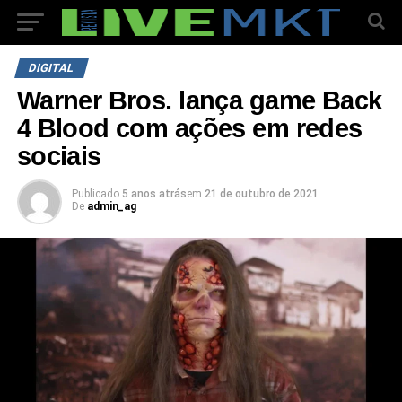
DIGITAL
Warner Bros. lança game Back
4 Blood com ações em redes
sociais
Publicado
5 anos atrás
em
21 de outubro de 2021
De
admin_ag