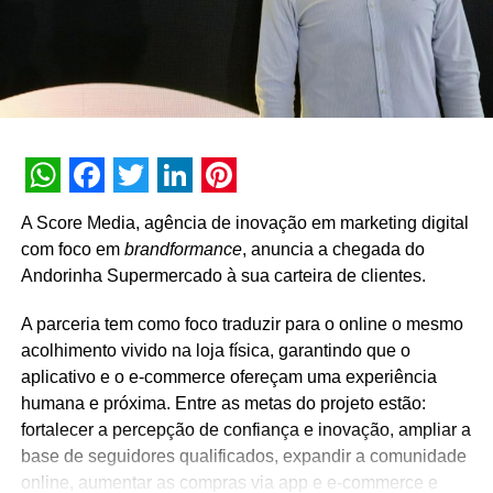
comunidade em torno dos personagens e criar um
espírito colaborativo, que é uma das características do
próprio Back 4 Blood”, explica Fernanda Cepollini, CSO
da Execution.
TÓPICOS RELACIONADOS:
A SEGUIR
WhatsApp
Facebook
Twitter
LinkedIn
Pinterest
Seara é o mais novo cliente da Raccoon
A Score Media, agência de inovação em marketing digital
NÃO PERCA
com foco em
brandformance
, anuncia a chegada do
Nutella® celebra o Dia Mundial do Pão no
Andorinha Supermercado à sua carteira de clientes.
ambiente digital e pontos de vendas
A parceria tem como foco traduzir para o online o mesmo
acolhimento vivido na loja física, garantindo que o
aplicativo e o e-commerce ofereçam uma experiência
humana e próxima. Entre as metas do projeto estão:
fortalecer a percepção de confiança e inovação, ampliar a
base de seguidores qualificados, expandir a comunidade
online, aumentar as compras via app e e-commerce e