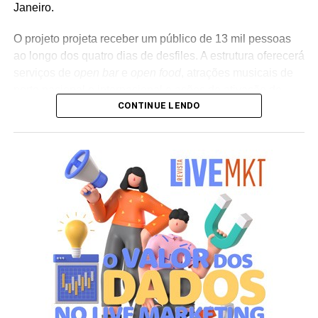
Janeiro.
O projeto projeta receber um público de 13 mil pessoas
ao longo dos quatro dias de desfiles. A estrutura oferecerá
serviços de
open bar
e
open food
, atrações musicais de
porte nacional e internacional e ações de ativação de
CONTINUE LENDO
marcas parceiras. “O Camarote Nº1 é um projeto que faz
parte da história do Carnaval carioca. Temos investido
anualmente em mudanças para melhorar, ainda mais,
uma experiência personalizada que nasce do
lifestyle
da
cidade maravilhosa”, destaca Marcio Esher, sócio, diretor
de negócios e marketing da Holding Clube e gestor do
Clube Nº1.
A produção do evento é assinada pela agência Banco_
em parceria com a Storymakers e a Cross Networking,
empresas pertencentes ao ecossistema da Holding
Clube. O projeto criativo mantém a assinatura “Brasil na
Veia”, conceito focado na valorização da cultura nacional,