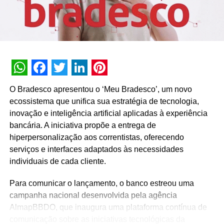
de 10 anos de experiência na área. Junto com sua equipe
já venderam mais de 100 mil em
infoprodutos, lançaram tendências oficiais dentro do
TikTok em 2020 e possuem no
currículo mais de três séries para o Netflix
WhatsApp
Facebook
Twitter
LinkedIn
Pinterest
Matéria publicada no portal de notícias AdNews. Se
O Bradesco apresentou o ‘Meu Bradesco’, um novo
quiser mais informações sobre o mundo da publicidade e
ecossistema que unifica sua estratégia de tecnologia,
do marketing acesse:
https://adnews.com.br/
inovação e inteligência artificial aplicadas à experiência
bancária. A iniciativa propõe a entrega de
TÓPICOS RELACIONADOS:
hiperpersonalização aos correntistas, oferecendo
A SEGUIR
serviços e interfaces adaptados às necessidades
Imaginarium lança coleção “Área de Trabalho –
individuais de cada cliente.
Home Office”
Para comunicar o lançamento, o banco estreou uma
NÃO PERCA
SYN Kiwi ICE é o novo lançamento da Arbor
campanha nacional desenvolvida pela agência
Brasil
AlmapBBDO, que inaugura uma plataforma contínua de
comunicação sobre as iniciativas tecnológicas da