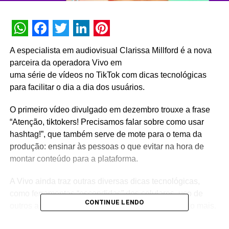
WhatsApp
Facebook
Twitter
LinkedIn
Pinterest
A especialista em audiovisual Clarissa Millford é a nova
parceira da operadora Vivo em
uma série de vídeos no TikTok com dicas tecnológicas
para facilitar o dia a dia dos usuários.
O primeiro vídeo divulgado em dezembro trouxe a frase
“Atenção, tiktokers! Precisamos falar sobre como usar
hashtag!”, que também serve de mote para o tema da
produção: ensinar às pessoas o que evitar na hora de
montar conteúdo para a plataforma.
A Vivo ainda traz outras diversas dicas tecnológicas,
como ferramentas “escondidas” dos celulares, uso de
CONTINUE LENDO
outros apps, criação de artes, uso de filtros, e muito mais.
Grandes marcas já aderiram à comunicação por meio do