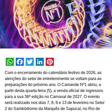
interna de 90% e índice de resolutividade de 87% nos
atendimentos.
Além da b.ia, o Meu Bradesco engloba ferramentas como
o E-agro — plataforma digital direcionada a produtores
rurais — e sistemas de recomendação de investimentos
suportados por
GenAI
(Inteligência Artificial Generativa),
que fornecem assessoria financeira automatizada e
customizada.
A estratégia de divulgação da campanha engloba
WhatsApp
Facebook
Twitter
LinkedIn
Pinterest
veiculação em canais de TV fechada, mídias digitais,
Com o encerramento do calendário festivo de 2026, as
peças de
Out of Home
(OOH) e ações com
atenções do setor de entretenimento se voltam para as
influenciadores digitais, reforçando o posicionamento do
preparações do próximo ano. O Camarote Nº1 abriu, a
banco na transformação digital do setor financeiro.
partir desta quarta-feira (5), a venda oficial de ingressos
para a sua 36ª edição no Carnaval de 2027. O evento
será realizado nos dias 7, 8, 9 e 13 de fevereiro no Setor
2 do Sambódromo da Marquês de Sapucaí, no Rio de