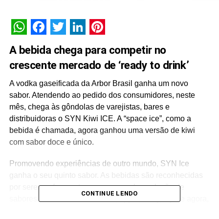
WhatsApp
Facebook
Twitter
LinkedIn
Pinterest
A bebida chega para competir no
crescente mercado de ‘ready to drink’
A vodka gaseificada da Arbor Brasil ganha um novo
sabor. Atendendo ao pedido dos consumidores, neste
mês, chega às gôndolas de varejistas, bares e
distribuidoras o SYN Kiwi ICE. A “space ice”, como a
bebida é chamada, agora ganhou uma versão de kiwi
com sabor doce e único.
Promovendo experiências de outro mundo, SYN Ice
ganha o seu quinto sabor. As bebidas são reconhecidas
por serem refrescantes e prezam pela explosão de
CONTINUE LENDO
sabores de cada versão: limão, apple, berry, açaí e agora,
kiwi.