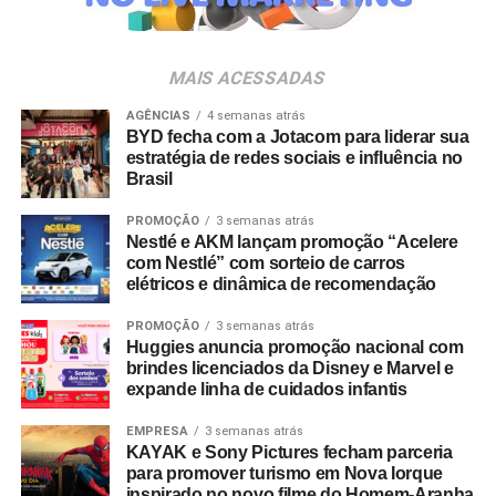
da música e da hospitalidade carioca.
Os convites individuais já estão disponíveis para compra
MAIS ACESSADAS
no canal oficial da Ticketmaster, com lote inicial a partir
de R$ 3.950,00. As demais atualizações e atrações do
AGÊNCIAS
4 semanas atrás
BYD fecha com a Jotacom para liderar sua
evento serão divulgadas nos canais oficiais do camarote
estratégia de redes sociais e influência no
nos próximos meses.
Brasil
PROMOÇÃO
3 semanas atrás
Nestlé e AKM lançam promoção “Acelere
com Nestlé” com sorteio de carros
elétricos e dinâmica de recomendação
PROMOÇÃO
3 semanas atrás
Huggies anuncia promoção nacional com
brindes licenciados da Disney e Marvel e
expande linha de cuidados infantis
EMPRESA
3 semanas atrás
KAYAK e Sony Pictures fecham parceria
para promover turismo em Nova Iorque
inspirado no novo filme do Homem-Aranha