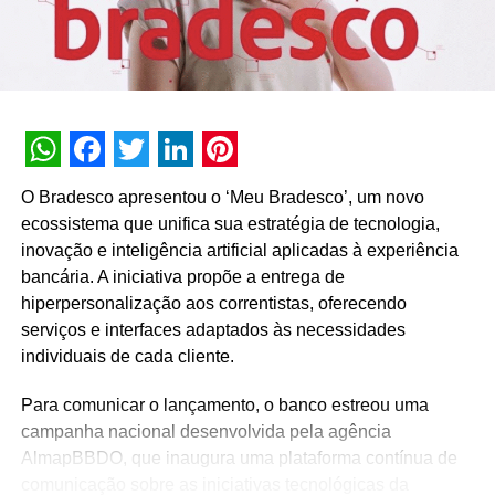
Facebook:
https://www.facebook.com/SynIceOficial1
Site:
https://arborbrasil.com.br
TÓPICOS RELACIONADOS:
A SEGUIR
Vivo dá dicas para aumentar engajamento de
TikToks
WhatsApp
Facebook
Twitter
LinkedIn
Pinterest
O Bradesco apresentou o ‘Meu Bradesco’, um novo
NÃO PERCA
ecossistema que unifica sua estratégia de tecnologia,
SAZÓN® aposta em conceito ASMR para
anunciar lançamento de Caldo SAZÓN® Lev
inovação e inteligência artificial aplicadas à experiência
bancária. A iniciativa propõe a entrega de
hiperpersonalização aos correntistas, oferecendo
serviços e interfaces adaptados às necessidades
individuais de cada cliente.
Para comunicar o lançamento, o banco estreou uma
campanha nacional desenvolvida pela agência
AlmapBBDO, que inaugura uma plataforma contínua de
comunicação sobre as iniciativas tecnológicas da