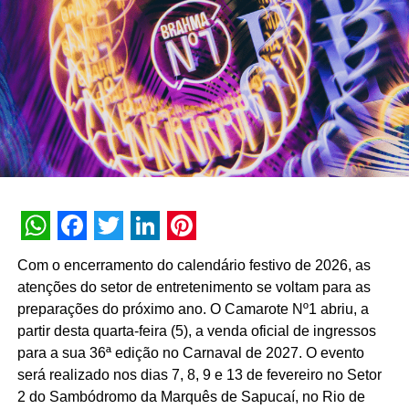
interna de 90% e índice de resolutividade de 87% nos
atendimentos.
Além da b.ia, o Meu Bradesco engloba ferramentas como
o E-agro — plataforma digital direcionada a produtores
rurais — e sistemas de recomendação de investimentos
suportados por
GenAI
(Inteligência Artificial Generativa),
que fornecem assessoria financeira automatizada e
customizada.
A estratégia de divulgação da campanha engloba
WhatsApp
Facebook
Twitter
LinkedIn
Pinterest
veiculação em canais de TV fechada, mídias digitais,
Com o encerramento do calendário festivo de 2026, as
peças de
Out of Home
(OOH) e ações com
atenções do setor de entretenimento se voltam para as
influenciadores digitais, reforçando o posicionamento do
preparações do próximo ano. O Camarote Nº1 abriu, a
banco na transformação digital do setor financeiro.
partir desta quarta-feira (5), a venda oficial de ingressos
para a sua 36ª edição no Carnaval de 2027. O evento
será realizado nos dias 7, 8, 9 e 13 de fevereiro no Setor
2 do Sambódromo da Marquês de Sapucaí, no Rio de