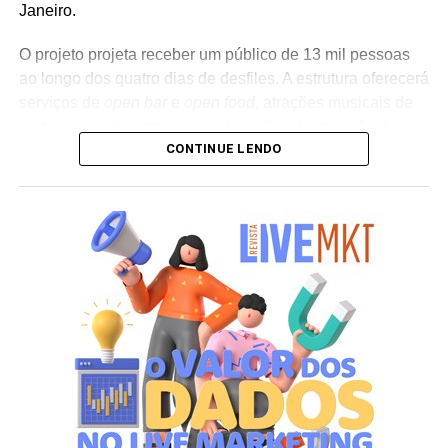
Janeiro.
O projeto projeta receber um público de 13 mil pessoas
ao longo dos quatro dias de desfiles. A estrutura oferecerá
serviços de
open bar
e
open food
, atrações musicais de
porte nacional e internacional e ações de ativação de
CONTINUE LENDO
marcas parceiras. “O Camarote Nº1 é um projeto que faz
parte da história do Carnaval carioca. Temos investido
anualmente em mudanças para melhorar, ainda mais,
uma experiência personalizada que nasce do
lifestyle
da
cidade maravilhosa”, destaca Marcio Esher, sócio, diretor
de negócios e marketing da Holding Clube e gestor do
Clube Nº1.
A produção do evento é assinada pela agência Banco_
em parceria com a Storymakers e a Cross Networking,
empresas pertencentes ao ecossistema da Holding
Clube. O projeto criativo mantém a assinatura “Brasil na
Veia”, conceito focado na valorização da cultura nacional,