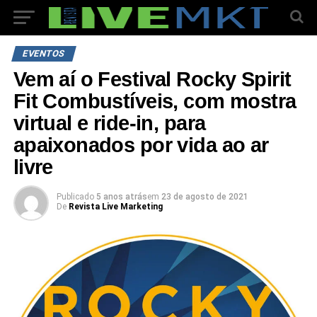
EVENTOS
Vem aí o Festival Rocky Spirit
Fit Combustíveis, com mostra
virtual e ride-in, para
apaixonados por vida ao ar
livre
Publicado
5 anos atrás
em
23 de agosto de 2021
De
Revista Live Marketing