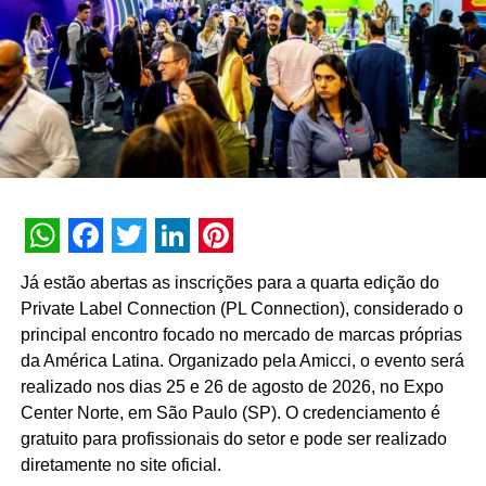
performance e na recuperação muscular. “Queremos
mostrar que a suplementação faz parte de um contexto
muito maior, que envolve alimentação equilibrada,
atividade física e informação de qualidade. O Vitafor Spin
Open Air foi pensado justamente para proporcionar essa
experiência ao público”, destaca Débora Dutra, diretora
de marketing da Vitafor Group.
Para a Spin’n Soul, que soma 8 unidades operacionais e
já impactou mais de 7 mil pessoas em 10 edições do
WhatsApp
Facebook
Twitter
LinkedIn
Pinterest
projeto em locações urbanas como o Prédio Dacon, o
Já estão abertas as inscrições para a quarta edição do
evento reforça o calendário de ações proprietárias fora do
Private Label Connection (PL Connection), considerado o
ambiente tradicional dos estúdios. “O Spin Open Air
principal encontro focado no mercado de marcas próprias
traduz a essência da Spin’n Soul ao proporcionar uma
da América Latina. Organizado pela Amicci, o evento será
experiência que vai além da atividade física. Hoje, as
realizado nos dias 25 e 26 de agosto de 2026, no Expo
pessoas buscam cada vez mais momentos que conectem
Center Norte, em São Paulo (SP). O credenciamento é
saúde, entretenimento e comunidade. É isso que
gratuito para profissionais do setor e pode ser realizado
queremos proporcionar ao transformar espaços da cidade
diretamente no site oficial.
em ambientes de encontro, movimento e bem-estar”,