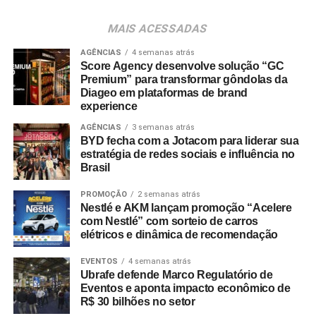
quanto para a indústria. O PL Connection foi criado
justamente para conectar esse ecossistema, promover
MAIS ACESSADAS
conhecimento, estimular novos negócios e contribuir para
o fortalecimento desse mercado, que ainda tem um
AGÊNCIAS
4 semanas atrás
Score Agency desenvolve solução “GC
enorme potencial de crescimento no país”, destaca
Premium” para transformar gôndolas da
Johnny Reitzfeld, fundador e
CEO
da Amicci.
Diageo em plataformas de brand
experience
O credenciamento é destinado a profissionais de toda a
AGÊNCIAS
3 semanas atrás
cadeia produtiva — incluindo varejistas, fabricantes,
BYD fecha com a Jotacom para liderar sua
distribuidores, fornecedores e consultores —
estratégia de redes sociais e influência no
Brasil
interessados no mapeamento de tendências e na
geração de novas parcerias comerciais.
PROMOÇÃO
2 semanas atrás
Nestlé e AKM lançam promoção “Acelere
com Nestlé” com sorteio de carros
elétricos e dinâmica de recomendação
EVENTOS
4 semanas atrás
Ubrafe defende Marco Regulatório de
Eventos e aponta impacto econômico de
R$ 30 bilhões no setor