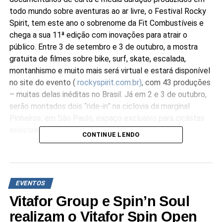
todo mundo sobre aventuras ao ar livre, o Festival Rocky
Spirit, tem este ano o sobrenome da Fit Combustíveis e
chega a sua 11ª edição com inovações para atrair o
público. Entre 3 de setembro e 3 de outubro, a mostra
gratuita de filmes sobre bike, surf, skate, escalada,
montanhismo e muito mais será virtual e estará disponível
no site do evento (
rockyspirit.com.br)
, com 43 produções
– muitas delas inéditas no Brasil. Já em 2 e 3 de outubro,
serão montados dois “ride-in” na ciclovia da marginal
Pinheiros, em São Paulo, espaço exclusivo para ciclistas
assistirem a mostra.
CONTINUE LENDO
O Festival Rocky Spirit Fit Combustíveis apresenta os
melhores documentários nacionais e internacionais sobre
vida ao ar livre, esportes e meio ambiente. Tudo o que faz
EVENTOS
parte desse universo e que desafia a maneira de ver o
Vitafor Group e Spin’n Soul
mundo tem espaço no festival. O propósito é inspirar o
público a buscar uma vida mais verdadeira, saudável e
realizam o Vitafor Spin Open