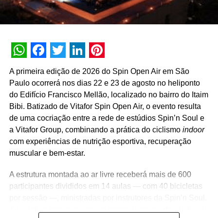
longo de todo o dia, com programações complementares
nos dois pontos. A tela na altura da Ponte Jaguaré só
pode ser acessada de bicicleta, enquanto a tela da Miguel
Yunis permite ao público chegar de carro. Toda a
programação do Rocky Spirit Fit Combustíveis é gratuita.
WhatsApp
Facebook
Twitter
LinkedIn
Pinterest
Pelos prédios de São Paulo – Outra novidade deste ano
A primeira edição de 2026 do Spin Open Air em São
do Festival Rocky Spirit Fit Combustíveis servirá também
Paulo ocorrerá nos dias 22 e 23 de agosto no heliponto
como chamariz para o evento. Na noite de 28 de agosto
do Edifício Francisco Mellão, localizado no bairro do Itaim
(sábado), serão projetados filmes em empenas de prédios
Bibi. Batizado de Vitafor Spin Open Air, o evento resulta
na região central da cidade.
de uma cocriação entre a rede de estúdios Spin’n Soul e
a Vitafor Group, combinando a prática do ciclismo
indoor
As projeções devem ocorrer em três locais capital
com experiências de nutrição esportiva, recuperação
paulista e as sessões durarão cerca de 40 minutos. “Com
muscular e bem-estar.
esse formato, vamos unir as vizinhanças, que poderão
assistir aos filmes de suas janelas e varandas, com
A estrutura montada ao ar livre receberá mais de 600
segurança e emoção”, conclui Andrea. A proposta é
participantes divididos em 14 aulas — com 40 bicicletas
surpreender os moradores dessas regiões para evitar
por sessão —, ministradas por instrutores da Spin’n Soul.
aglomerações nos locais.
A iniciativa insere-se em um mercado aquecido: dados do