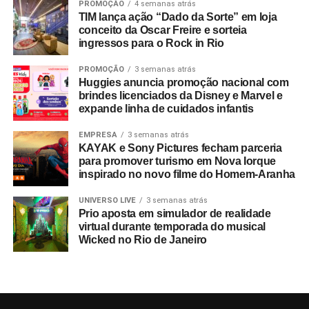
PROMOÇÃO
4 semanas atrás
Segundo números da FIFA, foram comercializados mais
TIM lança ação “Dado da Sorte” em loja
de 607 mil pacotes de hospitalidade durante o torneio
conceito da Oscar Freire e sorteia
ingressos para o Rock in Rio
mundial. Do total de compradores corporativos do
programa oficial, 40% integravam o segmento B2B,
PROMOÇÃO
3 semanas atrás
figurando o Brasil entre os dez principais mercados
Huggies anuncia promoção nacional com
globais consumidores da modalidade.
brindes licenciados da Disney e Marvel e
expande linha de cuidados infantis
A relevância das experiências esportivas de grande porte
EMPRESA
3 semanas atrás
exige planejamento de longo prazo, com marcas já
KAYAK e Sony Pictures fecham parceria
estruturando ações voltadas para a Copa do Mundo de
para promover turismo em Nova Iorque
2030, que terá partidas distribuídas entre Espanha,
inspirado no novo filme do Homem-Aranha
Portugal, Marrocos, Uruguai, Argentina e Paraguai.
UNIVERSO LIVE
3 semanas atrás
Prio aposta em simulador de realidade
Entre as sedes, o governo do Marrocos antecipou
virtual durante temporada do musical
investimentos por meio do programa
Airports 2030
,
Wicked no Rio de Janeiro
focado em expandir a capacidade para 80 milhões de
passageiros ao ano, construindo um aeroporto
internacional em Casablanca e reformando outros sete
terminais nas cidades-sede do país. “A Copa de 2030