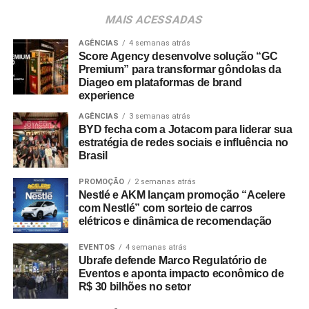
A preferência por experiências presenciais também é
MAIS ACESSADAS
chancelada por pesquisas do setor. Dados do
Incentive
Travel Index
apontam que 80% dos colaboradores
AGÊNCIAS
4 semanas atrás
Score Agency desenvolve solução “GC
consideram viagens de incentivo a forma mais relevante
Premium” para transformar gôndolas da
de reconhecimento profissional — contra 20% que optam
Diageo em plataformas de brand
por bonificações financeiras ou bens materiais. A
experience
pesquisa revela ainda que essas ativações aumentam a
AGÊNCIAS
3 semanas atrás
retenção de lembrança de marca em até 35%, além de
BYD fecha com a Jotacom para liderar sua
estratégia de redes sociais e influência no
96% dos entrevistados relatarem incremento na
Brasil
motivação.
PROMOÇÃO
2 semanas atrás
No âmbito comercial, organizações com programas
Nestlé e AKM lançam promoção “Acelere
estruturados de viagens de incentivo registram até três
com Nestlé” com sorteio de carros
elétricos e dinâmica de recomendação
vezes mais chances de ultrapassar suas metas de
vendas em comparação com concorrentes sem
EVENTOS
4 semanas atrás
programas similares.
Ubrafe defende Marco Regulatório de
Eventos e aponta impacto econômico de
R$ 30 bilhões no setor
A Copa do Mundo do México, Estados Unidos e Canadá
figurou como um dos grandes catalisadores do setor.