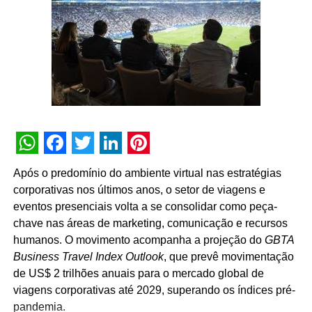
Tradicional árvore de Natal de São Paulo
uma nova fase de cooperação e demonstra que o
desembarca pela primeira vez no Complexo
desenvolvimento do mercado passa, necessariamente,
Parque Estaiada
pela valorização das pessoas que fazem os eventos
acontecerem”, afirma Paulo Ventura, presidente da
UBRAFE.
A iniciativa estabelece uma agenda permanente de
governança e diálogo, que inclui a criação de campanhas
educativas, o compartilhamento de metodologias de
WhatsApp
Facebook
Twitter
LinkedIn
Pinterest
gestão, a definição de diretrizes operacionais unificadas
Após o predomínio do ambiente virtual nas estratégias
para os pavilhões e a atuação conjunta junto a órgãos
corporativas nos últimos anos, o setor de viagens e
públicos e autoridades reguladoras.
eventos presenciais volta a se consolidar como peça-
chave nas áreas de marketing, comunicação e recursos
Para Guto Guedes, presidente da ABRACE, “a assinatura
humanos. O movimento acompanha a projeção do
GBTA
deste acordo representa um avanço importante para as
Business Travel Index Outlook
, que prevê movimentação
empresas de cenografia e montagem de estandes e,
de US$ 2 trilhões anuais para o mercado global de
principalmente, para os profissionais que atuam na
viagens corporativas até 2029, superando os índices pré-
montagem e na desmontagem dos eventos. Acreditamos
pandemia.
que o fortalecimento do setor passa pela valorização das