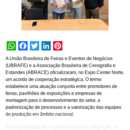
tempo, retomando toda a emoção desses momentos.
“Ao longo desses 110 anos, União construiu uma história
de pioneirismo, comprometimento com a qualidade dos
produtos e de muita parceria com seus clientes. Isso
porque ouvir os consumidores sempre foi o coração desta
marca. Tudo em União é co-criado, feito em conjunto com
nossos consumidores: produtos, receitas, promoções. O
WhatsApp
Facebook
Twitter
LinkedIn
Pinterest
livro não poderia ser diferente. Ele é a reposta para
A União Brasileira de Feiras e Eventos de Negócios
milhares de pedidos recebidos em nossos canais de
(UBRAFE) e a Associação Brasileira de Cenografia e
relacionamento. É o nosso jeito de agradecer essa
Estandes (ABRACE) oficializaram, no Expo Center Norte,
parceria e uma forma viver nosso propósito: fazer o
um acordo de cooperação estratégica. O termo
mundo mais doce”, explica Raphael Fernandes, gerente
estabelece uma atuação conjunta entre promotores de
de marketing da Camil Alimentos.
feiras, pavilhões de exposições e empresas de
montagem para o desenvolvimento do setor, a
O número de exemplares disponíveis na pré-venda é
padronização de processos e a valorização das equipes
limitado. O projeto foi executado em parceria com a
de produção em âmbito nacional.
agência Bullet.
Como prioridade dessa primeira fase de integração, as
SERVIÇO