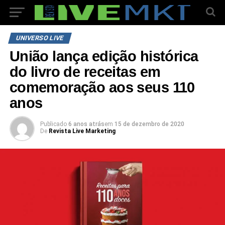
UNIVERSO LIVE
União lança edição histórica
do livro de receitas em
comemoração aos seus 110
anos
Publicado
6 anos atrás
em
15 de dezembro de 2020
De
Revista Live Marketing