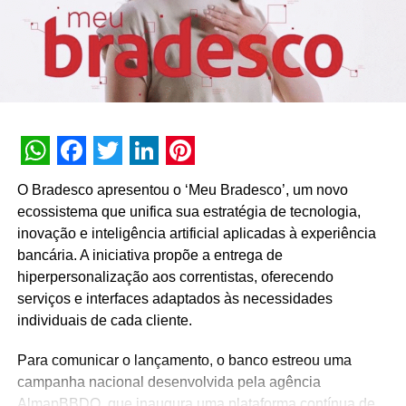
Twitter
O primeiro passo para fazer a solicitação é verificar se o
seu perfil se encaixa em alguma dessas categorias:
Governo
Empresas, marcas e organizações
WhatsApp
Facebook
Twitter
LinkedIn
Pinterest
O Bradesco apresentou o ‘Meu Bradesco’, um novo
Organizações de notícias e jornalistas
ecossistema que unifica sua estratégia de tecnologia,
Entretenimento
inovação e inteligência artificial aplicadas à experiência
bancária. A iniciativa propõe a entrega de
Esportes e jogos
hiperpersonalização aos correntistas, oferecendo
Ativistas, organizadores e outros indivíduos
serviços e interfaces adaptados às necessidades
influentes
individuais de cada cliente.
Depois, é necessário garantir que a conta esteja de
Para comunicar o lançamento, o banco estreou uma
acordo com os critérios de elegibilidade específicos da
campanha nacional desenvolvida pela agência
categoria em que se encaixa, eles podem ser
AlmapBBDO, que inaugura uma plataforma contínua de