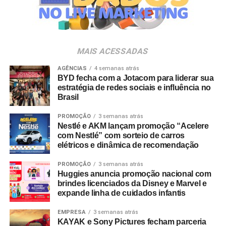
Veia”, conceito focado na valorização da cultura nacional,
da música e da hospitalidade carioca.
Os convites individuais já estão disponíveis para compra
MAIS ACESSADAS
no canal oficial da Ticketmaster, com lote inicial a partir
de R$ 3.950,00. As demais atualizações e atrações do
AGÊNCIAS
4 semanas atrás
BYD fecha com a Jotacom para liderar sua
evento serão divulgadas nos canais oficiais do camarote
estratégia de redes sociais e influência no
nos próximos meses.
Brasil
PROMOÇÃO
3 semanas atrás
Nestlé e AKM lançam promoção “Acelere
com Nestlé” com sorteio de carros
elétricos e dinâmica de recomendação
PROMOÇÃO
3 semanas atrás
Huggies anuncia promoção nacional com
brindes licenciados da Disney e Marvel e
expande linha de cuidados infantis
EMPRESA
3 semanas atrás
KAYAK e Sony Pictures fecham parceria