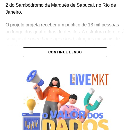
2 do Sambódromo da Marquês de Sapucaí, no Rio de
Janeiro.
O projeto projeta receber um público de 13 mil pessoas
ao longo dos quatro dias de desfiles. A estrutura oferecerá
serviços de
open bar
e
open food
, atrações musicais de
porte nacional e internacional e ações de ativação de
CONTINUE LENDO
marcas parceiras. “O Camarote Nº1 é um projeto que faz
parte da história do Carnaval carioca. Temos investido
anualmente em mudanças para melhorar, ainda mais,
uma experiência personalizada que nasce do
lifestyle
da
cidade maravilhosa”, destaca Marcio Esher, sócio, diretor
de negócios e marketing da Holding Clube e gestor do
Clube Nº1.
A produção do evento é assinada pela agência Banco_
em parceria com a Storymakers e a Cross Networking,
empresas pertencentes ao ecossistema da Holding
Clube. O projeto criativo mantém a assinatura “Brasil na