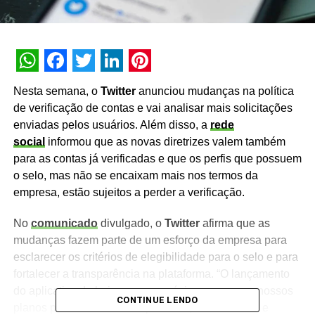
WhatsApp
Facebook
Twitter
LinkedIn
Pinterest
Nesta semana, o
Twitter
anunciou mudanças na política
de verificação de contas e vai analisar mais solicitações
enviadas pelos usuários. Além disso, a
rede
social
informou que as novas diretrizes valem também
para as contas já verificadas e que os perfis que possuem
o selo, mas não se encaixam mais nos termos da
empresa, estão sujeitos a perder a verificação.
No
comunicado
divulgado, o
Twitter
afirma que as
mudanças fazem parte de um esforço da empresa para
esclarecer os critérios de elegibilidade para o selo e para
fortalecer a transparência na plataforma. “O lançamento
do aplicativo de hoje marca o próximo marco em nossos
CONTINUE LENDO
planos para dar mais transparência, credibilidade e