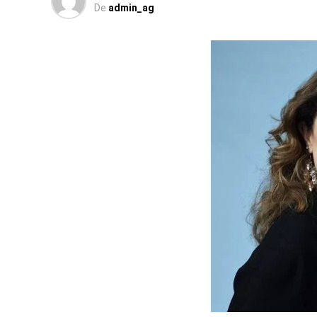
De
admin_ag