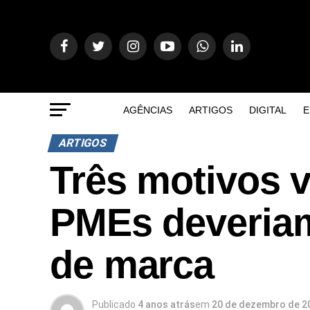
AGÊNCIAS
ARTIGOS
DIGITAL
E
ARTIGOS
Três motivos v
PMEs deveriam
de marca
Publicado
4 anos atrás
em
20 de dezembro de 2