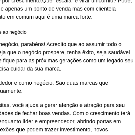
 por crescimento.Quer escalar e virar unicórnio? Pode,
 de apenas um ponto de venda mas com clientela
to em comum aqui é uma marca forte.
e ao negócio
m negócio, parabéns! Acredito que ao assumir todo o
seja que o negócio prospere, tenha êxito, seja saudável
e fique para as próximas gerações como um legado seu
ecisa cuidar da sua marca.
dedor e como negócio. São duas marcas que
tuamente.
tas, você ajuda a gerar atenção e atração para seu
dades de fechar boas vendas. Com o crescimento terá
 enquanto líder e empreendedor, abrindo portas em
nexões que podem trazer investimento, novos