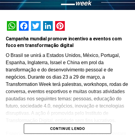
WhatsApp
Facebook
Twitter
LinkedIn
Pinterest
Campanha mundial promove incentivo a eventos com
foco em transformação digital
O Brasil se unirá a Estados Unidos, México, Portugal,
Espanha, Inglaterra, Israel e China em prol da
transformação e do desenvolvimento pessoal e de
negócios. Durante os dias 23 a 29 de março, a
Transformation Week terá palestras, workshops, rodas de
conversa, eventos esportivos e muitas outras atividades
pautadas nos seguintes temas: pessoas, educação do
futuro, sociedade 4.0, negócios, inovação e tecnologias
disruptivas. A ação é promovida pelo Instituto de
Transformação Digital, entidade sem fins lucrativos.
CONTINUE LENDO
Especialistas, organizações e projetos que movimentam