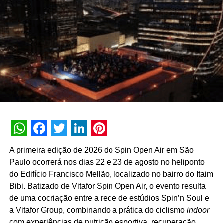
pessoas. “É muito vantajoso para quem quer promover
um evento. Além do incentivo em relação à publicidade, é
ótimo do ponto de vista de visibilidade e
networking
. Uma
pessoa pode entrar no site da campanha para ver um
evento específico e encontrar outro de seu interesse. É a
chance de aumentar o alcance das suas ideias”, afirma o
organizador.
Para inscrever um evento na Transformation Week, basta
preencher o
formulário de pré-credenciamento
disponível
no site. Também é possível entrar em contato pelo
WhatsApp
Facebook
Twitter
LinkedIn
Pinterest
WhatsApp (51) 98177-4937 ou pelo e-
A primeira edição de 2026 do Spin Open Air em São
mail
tw2020@institutodatransformacao.com.br
. A proposta
Paulo ocorrerá nos dias 22 e 23 de agosto no heliponto
será analisada pelo comitê organizador e aprovada se
do Edifício Francisco Mellão, localizado no bairro do Itaim
estiver de acordo com os temas da campanha. A
Bibi. Batizado de Vitafor Spin Open Air, o evento resulta
comunicação com os candidatos é feita por esses canais.
de uma cocriação entre a rede de estúdios Spin’n Soul e
Sobre a Transformation Week:
a Vitafor Group, combinando a prática do ciclismo
indoor
com experiências de nutrição esportiva, recuperação