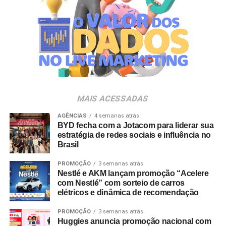
destaque na indústria e no varejo nacional. Entre as
empresas com presença executiva confirmada estão
Carrefour, Assaí Atacadista, Magalu, Panvel, Pague
Menos, Rappi e Dalben. “As marcas próprias vivem um
momento de expansão no Brasil e vêm conquistando um
papel cada vez mais estratégico tanto para varejistas
quanto para a indústria. O PL Connection foi criado
justamente para conectar esse ecossistema, promover
MAIS ACESSADAS
conhecimento, estimular novos negócios e contribuir para
o fortalecimento desse mercado, que ainda tem um
AGÊNCIAS
4 semanas atrás
BYD fecha com a Jotacom para liderar sua
enorme potencial de crescimento no país”, destaca
estratégia de redes sociais e influência no
Johnny Reitzfeld, fundador e
CEO
da Amicci.
Brasil
O credenciamento é destinado a profissionais de toda a
PROMOÇÃO
3 semanas atrás
Nestlé e AKM lançam promoção “Acelere
cadeia produtiva — incluindo varejistas, fabricantes,
com Nestlé” com sorteio de carros
distribuidores, fornecedores e consultores —
elétricos e dinâmica de recomendação
interessados no mapeamento de tendências e na
geração de novas parcerias comerciais.
PROMOÇÃO
3 semanas atrás
Huggies anuncia promoção nacional com