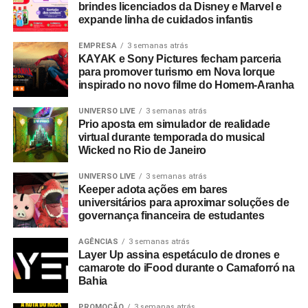
brindes licenciados da Disney e Marvel e
expande linha de cuidados infantis
EMPRESA
3 semanas atrás
KAYAK e Sony Pictures fecham parceria
para promover turismo em Nova Iorque
inspirado no novo filme do Homem-Aranha
UNIVERSO LIVE
3 semanas atrás
Prio aposta em simulador de realidade
virtual durante temporada do musical
Wicked no Rio de Janeiro
UNIVERSO LIVE
3 semanas atrás
Keeper adota ações em bares
universitários para aproximar soluções de
governança financeira de estudantes
AGÊNCIAS
3 semanas atrás
Layer Up assina espetáculo de drones e
camarote do iFood durante o Camaforró na
Bahia
PROMOÇÃO
3 semanas atrás