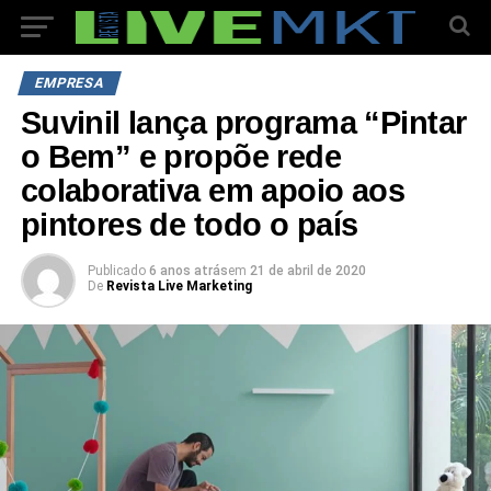
EMPRESA
Suvinil lança programa “Pintar
o Bem” e propõe rede
colaborativa em apoio aos
pintores de todo o país
Publicado
6 anos atrás
em
21 de abril de 2020
De
Revista Live Marketing