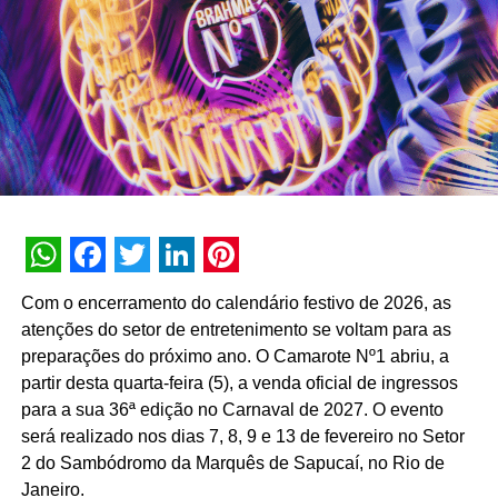
complementar a 1.500 pintoras e pintores que se
encontram em situação de maior vulnerabilidade. O
cadastramento deve ser feito pela página
http://www.pintarobem.com.br e os profissionais
selecionados para o benefício receberão R﹩ 600,00,
divididos em três parcelas de R﹩ 200,00, para ajudar
nos gastos essenciais como alimentação e saúde.
O programa também propõe a construção de uma rede
colaborativa para atuar em apoio aos pintores e, por meio
WhatsApp
Facebook
Twitter
LinkedIn
Pinterest
do Pintar o Bem, Suvinil e seus parceiros fazem um
Com o encerramento do calendário festivo de 2026, as
convite à sociedade,outras empresas, lojistas,
atenções do setor de entretenimento se voltam para as
consumidorese todos que tenham interesse em colaborar
preparações do próximo ano. O Camarote Nº1 abriu, a
com o programa, promovendo geração de renda para
partir desta quarta-feira (5), a venda oficial de ingressos
profissionais de todo o país. Os interessados em apoiar o
para a sua 36ª edição no Carnaval de 2027. O evento
projeto podem acessar a plataforma para mais
será realizado nos dias 7, 8, 9 e 13 de fevereiro no Setor
informações.
2 do Sambódromo da Marquês de Sapucaí, no Rio de
Janeiro.
Nosso desejo “é que essa plataforma possa atender às