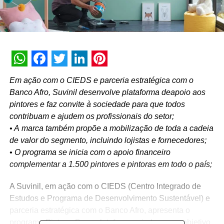
WhatsApp
Facebook
Twitter
LinkedIn
Pinterest
Em ação com o CIEDS e parceria estratégica com o
Banco Afro, Suvinil desenvolve plataforma deapoio aos
pintores e faz convite à sociedade para que todos
contribuam e ajudem os profissionais do setor;
• A marca também propõe a mobilização de toda a cadeia
de valor do segmento, incluindo lojistas e fornecedores;
• O programa se inicia com o apoio financeiro
complementar a 1.500 pintores e pintoras em todo o país;
A Suvinil, em ação com o CIEDS (Centro Integrado de
Estudos e Programa de Desenvolvimento Sustentável) e
parceria estratégica com o Banco Afro, apresenta o
programa Pintar o Bem, plataforma criada com o objetivo