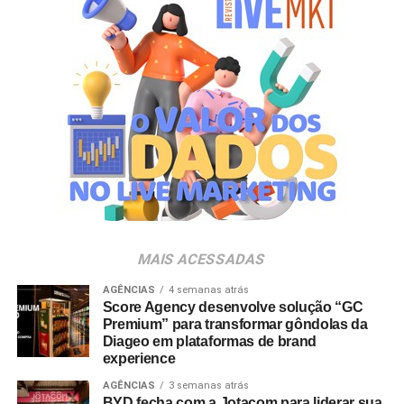
gerações. Com o Copo Surpresa, queremos trazer um
novo momento de interação com a marca, adicionando
um elemento de surpresa que torna cada visita ao Bob’s
ainda mais divertida”, aponta Renata Brigatti Lange,
diretora de marketing do Bob’s.
A campanha possui abrangência nacional e estará
disponível por tempo limitado em todos os restaurantes
da rede até 31 de agosto de 2026, ou enquanto durarem
os estoques nas unidades.
MAIS ACESSADAS
AGÊNCIAS
4 semanas atrás
Score Agency desenvolve solução “GC
Premium” para transformar gôndolas da
Diageo em plataformas de brand
experience
AGÊNCIAS
3 semanas atrás
BYD fecha com a Jotacom para liderar sua