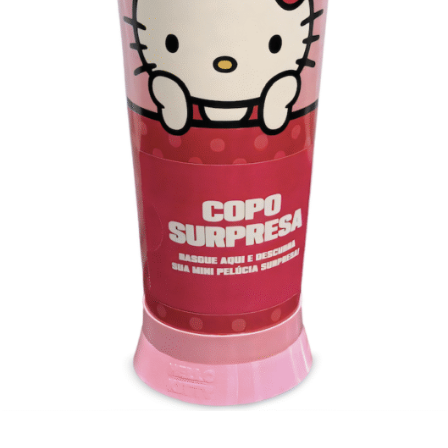
Pintar o Bem.”, diz Vandré Brilhante, Diretor-Presidente
do CIEDS.
Já o Banco Afro irá viabilizar a chegada e distribuição do
recurso, por meio de uma conta digital que será destinada
aos beneficiados. Reforçando a importância de reunir
empresas e marcas conscientes a favor da sociedade,
Afro se une ao projeto e traz sua missão de
empoderamento financeiro e fomentação do consumo
consciente como parte fundamental na construção de
uma sociedade mais equilibrada e saudável.
“O Banco Afro tem em seu DNA o propósito de levar
representatividade e acesso aos menos favorecidos
através de soluções financeiras e tecnológicas.
Acreditamos que unindo forças podemos ajudar milhares
de pessoas a passarem por essa fase de uma forma
menos traumática. Conhecemos o efeito multiplicador
que iniciativas como o “Pintar o Bem” podem causar,