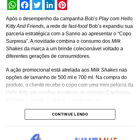
então convidamos todos os parceiros a apoiarem esta
WhatsApp
Facebook
Twitter
LinkedIn
Pinterest
causa.”, finaliza Diego Reis, CEO do Banco Afro
Após o desempenho da campanha
Bob’s Play com Hello
Kitty And Friends
, a rede de
fast-food
Bob’s expandiu sua
TÓPICOS RELACIONADOS:
parceria estratégica com a Sanrio ao apresentar o “Copo
Surpresa”. A novidade combina o consumo dos
Milk
A SEGUIR
Embelleze lança campanha Somos Paixão Pela
Shakes
da marca a um brinde colecionável voltado a
Vida
diferentes gerações de consumidores.
NÃO PERCA
Youse lança campanha #ModoCasa e incentiva
A ação promocional está atrelada aos
Milk Shakes
nas
as pessoas a redescobrir o que há de bom em
opções de tamanho de 500 ml e 700 ml. Na compra do
suas casas
produto, o cliente recebe o copo com uma mini pelúcia da
Hello Kitty em versões temáticas de animais: Coelhinho,
Pintinho e Panda. O item fica oculto em um
compartimento na base do copo, revelando o
CONTINUE LENDO
personagem surpresa apenas no momento da abertura
da embalagem. “A receptividade do público à campanha
mostrou a força que Hello Kitty and Friends têm na
criação de experiências afetivas para diferentes