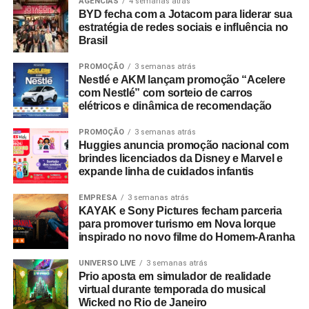
AGÊNCIAS
4 semanas atrás
BYD fecha com a Jotacom para liderar sua
completo está disponível no site do empreendimento.
estratégia de redes sociais e influência no
Brasil
PROMOÇÃO
3 semanas atrás
Nestlé e AKM lançam promoção “Acelere
com Nestlé” com sorteio de carros
elétricos e dinâmica de recomendação
PROMOÇÃO
3 semanas atrás
Huggies anuncia promoção nacional com
brindes licenciados da Disney e Marvel e
expande linha de cuidados infantis
EMPRESA
3 semanas atrás
KAYAK e Sony Pictures fecham parceria
para promover turismo em Nova Iorque
inspirado no novo filme do Homem-Aranha
UNIVERSO LIVE
3 semanas atrás
Prio aposta em simulador de realidade
virtual durante temporada do musical
Wicked no Rio de Janeiro