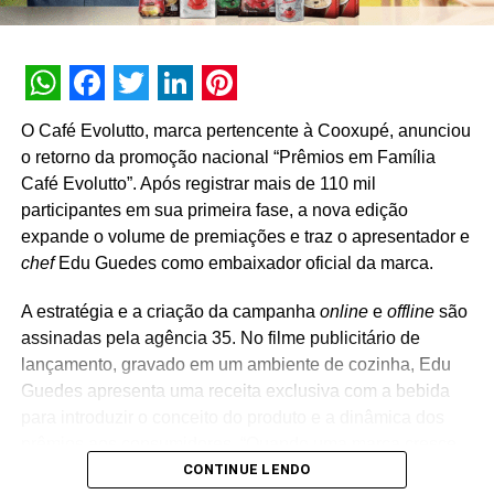
WhatsApp
Facebook
Twitter
LinkedIn
Pinterest
O Café Evolutto, marca pertencente à Cooxupé, anunciou
o retorno da promoção nacional “Prêmios em Família
Café Evolutto”. Após registrar mais de 110 mil
participantes em sua primeira fase, a nova edição
expande o volume de premiações e traz o apresentador e
chef
Edu Guedes como embaixador oficial da marca.
A estratégia e a criação da campanha
online
e
offline
são
assinadas pela agência 35. No filme publicitário de
lançamento, gravado em um ambiente de cozinha, Edu
Guedes apresenta uma receita exclusiva com a bebida
para introduzir o conceito do produto e a dinâmica dos
prêmios aos consumidores. “Quando uma marca cresce
CONTINUE LENDO
de forma consistente, a comunicação também precisa