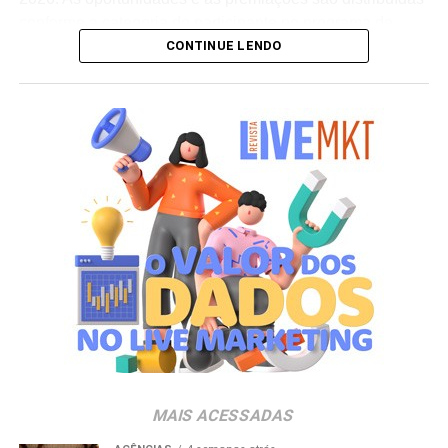
conforme a categoria do participante no programa de
CONTINUE LENDO
relacionamento.
A apuração dos contemplados será realizada no dia 10
de setembro de 2026. Após a divulgação do resultado
oficial, os vencedores terão até o dia 16 de setembro para
realizar a retirada presencial dos ingressos e brindes no
espaço Villa Atende, localizado no piso G1 do shopping.
“O SP Open é um torneio muito relevante para a cidade e
para essa região. Como estamos no evento de forma tão
profunda, nada mais justo do que proporcionar essa
experiência para alguns dos nossos clientes fiéis”,
destaca Aline Ivanov, gerente de marketing do Shopping
Villa Lobos.
Para ingressar no programa e participar do sorteio, os
consumidores devem baixar o aplicativo oficial do
MAIS ACESSADAS
Shopping Villa Lobos, efetuar o cadastro e enviar
comprovantes fiscais de qualquer valor. O regulamento