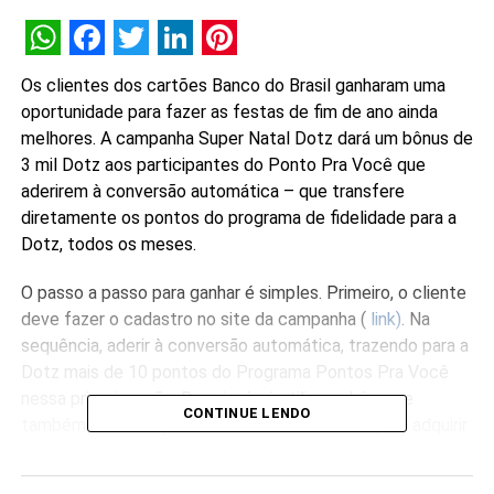
WhatsApp
Facebook
Twitter
LinkedIn
Pinterest
Os clientes dos cartões Banco do Brasil ganharam uma
oportunidade para fazer as festas de fim de ano ainda
melhores. A campanha Super Natal Dotz dará um bônus de
3 mil Dotz aos participantes do Ponto Pra Você que
aderirem à conversão automática – que transfere
diretamente os pontos do programa de fidelidade para a
Dotz, todos os meses.
O passo a passo para ganhar é simples. Primeiro, o cliente
deve fazer o cadastro no site da campanha (
link)
. Na
sequência, aderir à conversão automática, trazendo para a
Dotz mais de 10 pontos do Programa Pontos Pra Você
nessa primeira ação. Depois, é só utilizar o bônus, e
CONTINUE LENDO
também os Dotz que continuará acumulando, para adquirir
diversos produtos, serviços, passagens aéreas,
hospedagens ou mesmo trocar por dinheiro na Conta