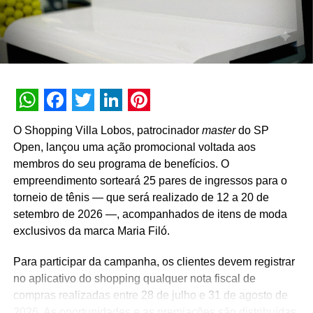
A promoção abrange todas as linhas de produtos da
marca em todo o território nacional. Para concorrer aos
prêmios, os consumidores devem cadastrar os
comprovantes fiscais pelo site oficial ou via WhatsApp.
São mais de mil contemplações instantâneas diretas
reveladas no momento do cadastro do produto, além da
distribuição de R$ 10 mil toda semana e o sorteio final de
WhatsApp
Facebook
Twitter
LinkedIn
Pinterest
três automóveis elétricos. “Queríamos que a promoção
O Shopping Villa Lobos, patrocinador
master
do SP
fosse muito mais do que um incentivo de compra. Ela
Open, lançou uma ação promocional voltada aos
precisava reforçar os atributos da marca, gerar conversa e
membros do seu programa de benefícios. O
manter o Café Evolutto presente na rotina das pessoas. A
empreendimento sorteará 25 pares de ingressos para o
combinação entre mecânica simples, premiações
torneio de tênis — que será realizado de 12 a 20 de
atrativas, comunicação integrada e a chegada do Edu
setembro de 2026 —, acompanhados de itens de moda
Guedes nos permite manter a marca presente na rotina
exclusivos da marca Maria Filó.
do consumidor durante todo o período da campanha”,
conclui Hugo Furlan, coordenador de marketing da
Para participar da campanha, os clientes devem registrar
Cooxupé.
no aplicativo do shopping qualquer nota fiscal de
compras realizadas entre 28 de julho e 31 de agosto de
2026. As oportunidades e as premiações são distribuídas