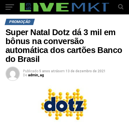
PROMOÇÃO
Super Natal Dotz dá 3 mil em
bônus na conversão
automática dos cartões Banco
do Brasil
Publicado
5 anos atrás
em
13 de dezembro de 2021
De
admin_ag