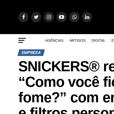
AGÊNCIAS
ARTIGOS
DIGITAL
E
EMPRESA
SNICKERS® re
“Como você fi
fome?” com e
e filtros pers