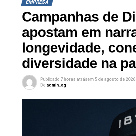
EMPRESA
Campanhas de Di
apostam em narra
longevidade, con
diversidade na p
Publicado
7 horas atrás
em
5 de agosto de 2026
De
admin_ag