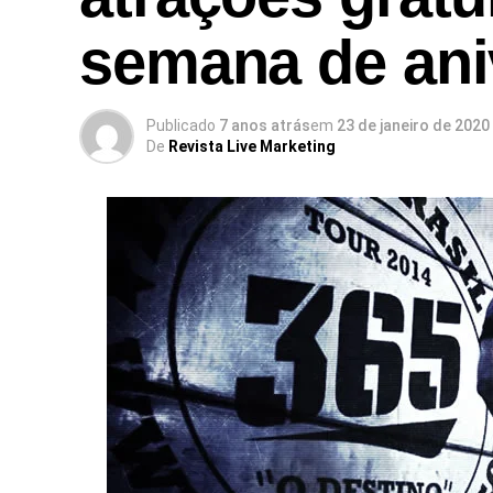
semana de ani
Publicado
7 anos atrás
em
23 de janeiro de 2020
De
Revista Live Marketing