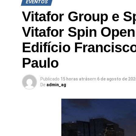
EVENTOS
Vitafor Group e S
Vitafor Spin Open
Edifício Francisc
Paulo
Publicado
15 horas atrás
em
6 de agosto de 202
De
admin_ag