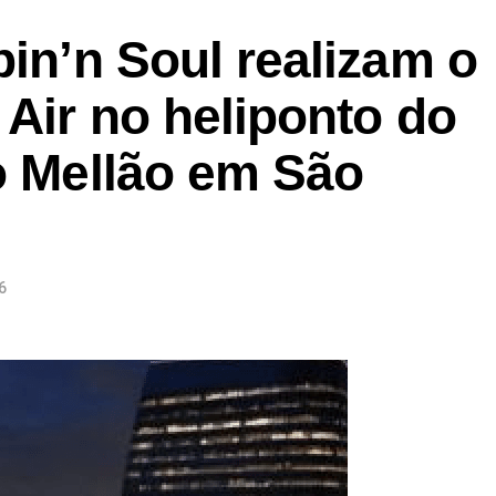
pin’n Soul realizam o
 Air no heliponto do
o Mellão em São
6