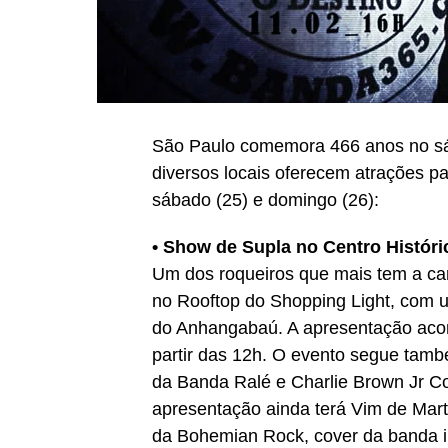
São Paulo comemora 466 anos no sáb
diversos locais oferecem atrações par
sábado (25) e domingo (26):
• Show de Supla no Centro Históri
Um dos roqueiros que mais tem a car
no Rooftop do Shopping Light, com um
do Anhangabaú. A apresentação acont
partir das 12h. O evento segue tam
da Banda Ralé e Charlie Brown Jr Cov
apresentação ainda terá Vim de Mar
da Bohemian Rock, cover da banda i