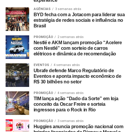
experience
todos os tipos de pai”, focando no perfil multifacetado do
na novela”, conectando a narrativa da ficção com a oferta
AGÊNCIAS
3 semanas atrás
consumidor moderno e destacando seu sortimento de
de serviços de banda larga da operadora.
BYD fecha com a Jotacom para liderar sua
utilidades, tecnologia e itens para o lar. Já a Le biscuit
estratégia de redes sociais e influência no
apresentou a assinatura “Tudo pro seu pai que faz parte
Brasil
de tudo”, enfatizando a participação dos pais na rotina
PROMOÇÃO
2 semanas atrás
doméstica com produtos voltados à praticidade.
Nestlé e AKM lançam promoção “Acelere
com Nestlé” com sorteio de carros
“O Dia dos Pais é uma data importante para o varejo
elétricos e dinâmica de recomendação
porque desperta um consumo movido pelo afeto e pela
identificação. Nossa prioridade foi criar campanhas que
EVENTOS
4 semanas atrás
Ubrafe defende Marco Regulatório de
tornassem essa jornada de compra mais simples e
Eventos e aponta impacto econômico de
inspiradora”, explica Laura Autran, Gerente Geral de
R$ 30 bilhões no setor
Marketing
da CVLB. Marcelo Conduru,
CEO
da agência
PROMOÇÃO
4 semanas atrás
Next, complementa ressaltando que as ações respeitam a
TIM lança ação “Dado da Sorte” em loja
identidade visual e o público de cada uma das bandeiras
conceito da Oscar Freire e sorteia
no ponto de venda e nos meios digitais.
ingressos para o Rock in Rio
PROMOÇÃO
3 semanas atrás
Huggies anuncia promoção nacional com