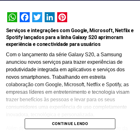
WhatsApp
Facebook
Twitter
LinkedIn
Pinterest
Serviços e integrações com Google, Microsoft, Netflix e
Spotify lançados para a linha Galaxy S20 aprimoram
experiência e conectividade para usuários
Com o lançamento da série Galaxy S20, a Samsung
anunciou novos serviços para trazer experiências de
produtividade integrada em aplicativos e serviços dos
novos smartphones. Trabalhando em estreita
colaboração com Google, Microsoft, Netflix e Spotify, as
empresas líderes em entretenimento e tecnologia visam
trazer benefícios às pessoas e levar para os seus
consumidores uma experiência de uso completamente
inovadora, tecnológica e personalizada.
CONTINUE LENDO
Além de terem em mãos o smartphone mais potente da
Samsung, quem possui um dos smartphones Galaxy S20