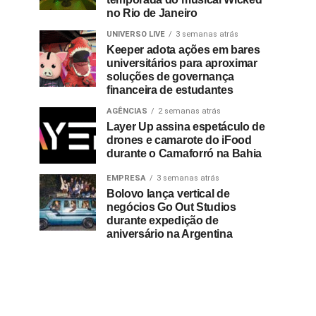
no Rio de Janeiro
UNIVERSO LIVE
3 semanas atrás
Keeper adota ações em bares
universitários para aproximar
soluções de governança
financeira de estudantes
AGÊNCIAS
2 semanas atrás
Layer Up assina espetáculo de
drones e camarote do iFood
durante o Camaforró na Bahia
EMPRESA
3 semanas atrás
Bolovo lança vertical de
negócios Go Out Studios
durante expedição de
aniversário na Argentina