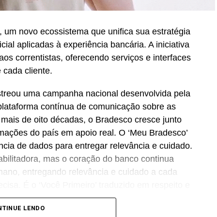
 um novo ecossistema que unifica sua estratégia
icial aplicadas à experiência bancária. A iniciativa
os correntistas, oferecendo serviços e interfaces
 cada cliente.
streou uma campanha nacional desenvolvida pela
lataforma contínua de comunicação sobre as
Há mais de oito décadas, o Bradesco cresce junto
ormações do país em apoio real. O ‘Meu Bradesco’
ência de dados para entregar relevância e cuidado.
abilitadora, mas o coração do banco continua
no, entregando relevância e cuidado a cada
cisa. É o ‘Você Primeiro’ traduzido em respeito e
CMO
do Bradesco.
NTINUE LENDO