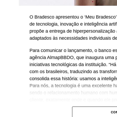
O Bradesco apresentou o ‘Meu Bradesco’,
de tecnologia, inovação e inteligência artif
propõe a entrega de hiperpersonalização a
adaptados às necessidades individuais de
Para comunicar o lançamento, o banco e
agência AlmapBBDO, que inaugura uma p
iniciativas tecnológicas da instituição. “
com os brasileiros, traduzindo as transf
consolida essa história: usamos a intelig
Para nós, a tecnologia é uma excelente h
sendo o relacionamento humano com huma
cliente, exatamente onde e quando ele pre
proximidade”, destaca Renato Camargo,
CO