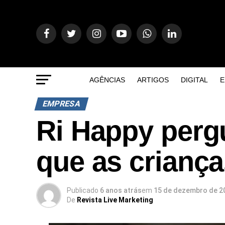
AGÊNCIAS
ARTIGOS
DIGITAL
E
EMPRESA
Ri Happy pergu
que as crianç
Publicado
6 anos atrás
em
15 de dezembro de 2
De
Revista Live Marketing