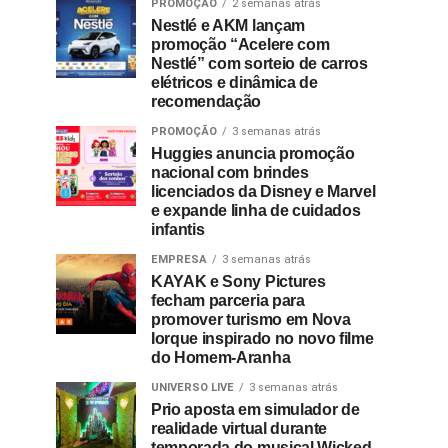
PROMOÇÃO
2 semanas atrás
Nestlé e AKM lançam
promoção “Acelere com
Nestlé” com sorteio de carros
elétricos e dinâmica de
recomendação
PROMOÇÃO
3 semanas atrás
Huggies anuncia promoção
nacional com brindes
licenciados da Disney e Marvel
e expande linha de cuidados
infantis
EMPRESA
3 semanas atrás
KAYAK e Sony Pictures
fecham parceria para
promover turismo em Nova
Iorque inspirado no novo filme
do Homem-Aranha
UNIVERSO LIVE
3 semanas atrás
Prio aposta em simulador de
realidade virtual durante
temporada do musical Wicked