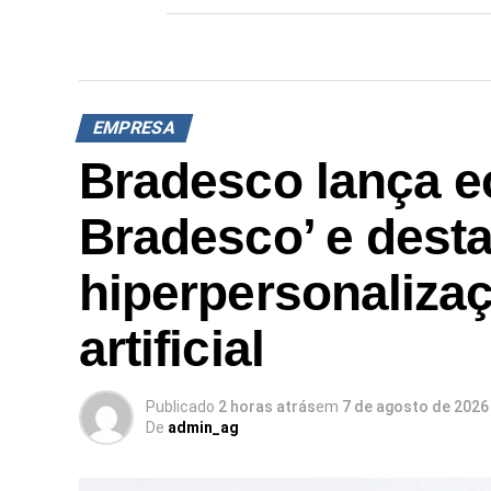
EMPRESA
Bradesco lança e
Bradesco’ e dest
hiperpersonalizaç
artificial
Publicado
2 horas atrás
em
7 de agosto de 2026
De
admin_ag