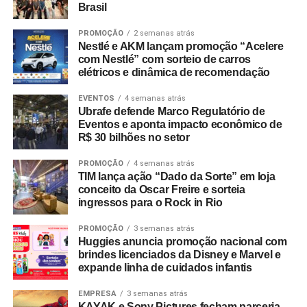
abraçar todas essas oportunidades que a diversidade no
apresentado no best-seller
Business Model Generation
,
Brasil
quadro de liderança proporciona?
livro que já foi traduzido para mais de 30 idiomas e é uma
PROMOÇÃO
2 semanas atrás
das ferramentas mais usadas do mundo.
Nestlé e AKM lançam promoção “Acelere
com Nestlé” com sorteio de carros
Com uma referência tão consolidada globalmente, não
elétricos e dinâmica de recomendação
fazia sentido desenvolver outra do zero. Decidimos então
hackear
a ferramenta e acelerar um
reframing
do Canvas
EVENTOS
4 semanas atrás
Ubrafe defende Marco Regulatório de
com a proposta de tornar os
negócios lucrativos e
Eventos e aponta impacto econômico de
regenerativos ao mesmo tempo
.
R$ 30 bilhões no setor
Quadrantes do Canvas e Economia Regenerativa
PROMOÇÃO
4 semanas atrás
TIM lança ação “Dado da Sorte” em loja
conceito da Oscar Freire e sorteia
O que o BMREG faz é propor uma
adequação dos 9
ingressos para o Rock in Rio
quadrantes do Canvas
original às novas necessidades
de negócio dos tempos atuais.
PROMOÇÃO
3 semanas atrás
Huggies anuncia promoção nacional com
brindes licenciados da Disney e Marvel e
Vamos entender como isso funciona na prática: quando o
expande linha de cuidados infantis
Canvas se refere ao quadrante de
Segmento de
Clientes
, ele propõe uma investigação criativa das dores
EMPRESA
3 semanas atrás
dos clientes que estão no foco do negócio. No
BMREG
, o
KAYAK e Sony Pictures fecham parceria