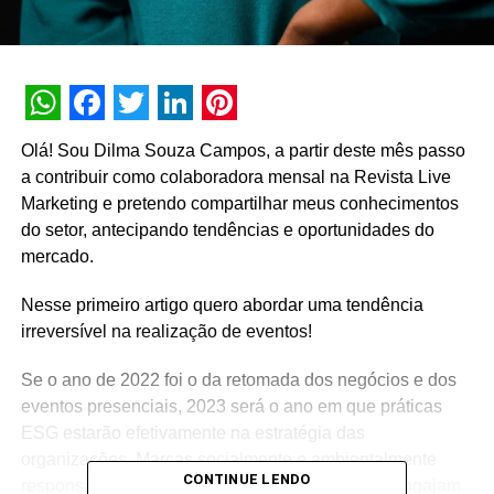
WhatsApp
Facebook
Twitter
LinkedIn
Pinterest
Olá! Sou Dilma Souza Campos, a partir deste mês passo
a contribuir como colaboradora mensal na Revista Live
Marketing e pretendo compartilhar meus conhecimentos
do setor, antecipando tendências e oportunidades do
mercado.
Nesse primeiro artigo quero abordar uma tendência
irreversível na realização de eventos!
Se o ano de 2022 foi o da retomada dos negócios e dos
eventos presenciais, 2023 será o ano em que práticas
ESG estarão efetivamente na estratégia das
organizações. Marcas socialmente e ambientalmente
CONTINUE LENDO
responsáveis se diferenciam dos concorrentes, engajam