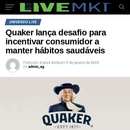
UNIVERSO LIVE
Quaker lança desafio para
incentivar consumidor a
manter hábitos saudáveis
Publicado
4 anos atrás
em
9 de janeiro de 2023
De
admin_ag