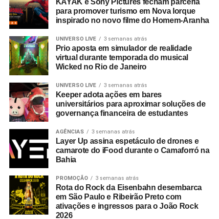
KAYAK e Sony Pictures fecham parceria
programas similares.
para promover turismo em Nova Iorque
inspirado no novo filme do Homem-Aranha
A Copa do Mundo do México, Estados Unidos e Canadá
figurou como um dos grandes catalisadores do setor.
UNIVERSO LIVE
3 semanas atrás
Prio aposta em simulador de realidade
Segundo números da FIFA, foram comercializados mais
virtual durante temporada do musical
de 607 mil pacotes de hospitalidade durante o torneio
Wicked no Rio de Janeiro
mundial. Do total de compradores corporativos do
programa oficial, 40% integravam o segmento B2B,
UNIVERSO LIVE
3 semanas atrás
Keeper adota ações em bares
figurando o Brasil entre os dez principais mercados
universitários para aproximar soluções de
globais consumidores da modalidade.
governança financeira de estudantes
A relevância das experiências esportivas de grande porte
AGÊNCIAS
3 semanas atrás
Layer Up assina espetáculo de drones e
exige planejamento de longo prazo, com marcas já
camarote do iFood durante o Camaforró na
estruturando ações voltadas para a Copa do Mundo de
Bahia
2030, que terá partidas distribuídas entre Espanha,
Portugal, Marrocos, Uruguai, Argentina e Paraguai.
PROMOÇÃO
3 semanas atrás
Rota do Rock da Eisenbahn desembarca
em São Paulo e Ribeirão Preto com
Entre as sedes, o governo do Marrocos antecipou
ativações e ingressos para o João Rock
investimentos por meio do programa
Airports 2030
,
2026