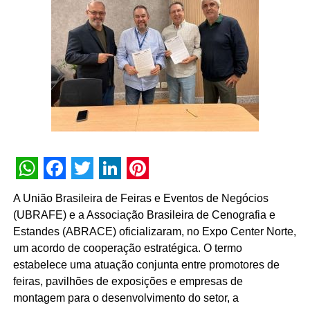
afirma Carolina Frydman, gerente de marketing de
Quaker.
TÓPICOS RELACIONADOS:
DESTAQUE
A SEGUIR
Citroën apresenta lançamento do Novo C3 no
metaverso
NÃO PERCA
Bmarketing assina cenografia da exposição
Monet à Beira d’Água
WhatsApp
Facebook
Twitter
LinkedIn
Pinterest
A União Brasileira de Feiras e Eventos de Negócios
(UBRAFE) e a Associação Brasileira de Cenografia e
Estandes (ABRACE) oficializaram, no Expo Center Norte,
um acordo de cooperação estratégica. O termo
estabelece uma atuação conjunta entre promotores de
feiras, pavilhões de exposições e empresas de
montagem para o desenvolvimento do setor, a