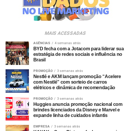
negócios. As possibilidades de ativação e experiência de
marca em eventos são infinitas”, analisa Luciana Dantas,
vice-presidente da ALAGEV.
A preferência por experiências presenciais também é
MAIS ACESSADAS
chancelada por pesquisas do setor. Dados do
Incentive
Travel Index
apontam que 80% dos colaboradores
AGÊNCIAS
4 semanas atrás
BYD fecha com a Jotacom para liderar sua
consideram viagens de incentivo a forma mais relevante
estratégia de redes sociais e influência no
de reconhecimento profissional — contra 20% que optam
Brasil
por bonificações financeiras ou bens materiais. A
PROMOÇÃO
3 semanas atrás
pesquisa revela ainda que essas ativações aumentam a
Nestlé e AKM lançam promoção “Acelere
retenção de lembrança de marca em até 35%, além de
com Nestlé” com sorteio de carros
96% dos entrevistados relatarem incremento na
elétricos e dinâmica de recomendação
motivação.
PROMOÇÃO
3 semanas atrás
Huggies anuncia promoção nacional com
No âmbito comercial, organizações com programas
brindes licenciados da Disney e Marvel e
estruturados de viagens de incentivo registram até três
expande linha de cuidados infantis
vezes mais chances de ultrapassar suas metas de
vendas em comparação com concorrentes sem
EMPRESA
3 semanas atrás