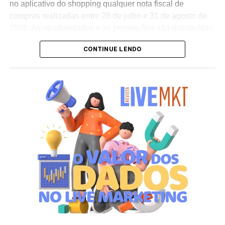
no aplicativo do shopping qualquer nota fiscal de
compras realizadas entre 28 de julho e 31 de agosto de
2026. As oportunidades e as premiações são distribuídas
conforme a categoria do participante no programa de
CONTINUE LENDO
relacionamento.
A apuração dos contemplados será realizada no dia 10
de setembro de 2026. Após a divulgação do resultado
oficial, os vencedores terão até o dia 16 de setembro para
realizar a retirada presencial dos ingressos e brindes no
espaço Villa Atende, localizado no piso G1 do shopping.
“O SP Open é um torneio muito relevante para a cidade e
para essa região. Como estamos no evento de forma tão
profunda, nada mais justo do que proporcionar essa
experiência para alguns dos nossos clientes fiéis”,
destaca Aline Ivanov, gerente de marketing do Shopping
Villa Lobos.
Para ingressar no programa e participar do sorteio, os