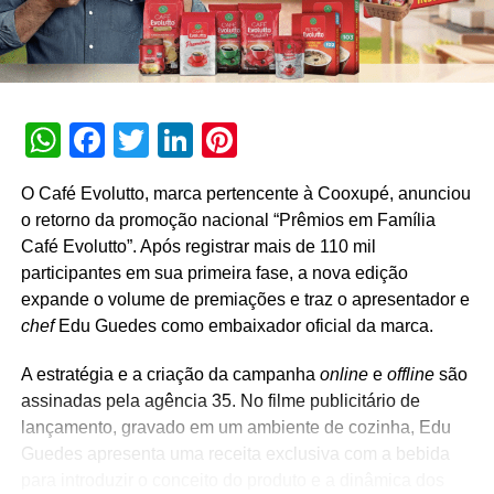
Subway® lança promoção Dupla Fantástica
WhatsApp
Facebook
Twitter
LinkedIn
Pinterest
O Café Evolutto, marca pertencente à Cooxupé, anunciou
o retorno da promoção nacional “Prêmios em Família
Café Evolutto”. Após registrar mais de 110 mil
participantes em sua primeira fase, a nova edição
expande o volume de premiações e traz o apresentador e
chef
Edu Guedes como embaixador oficial da marca.
A estratégia e a criação da campanha
online
e
offline
são
assinadas pela agência 35. No filme publicitário de
lançamento, gravado em um ambiente de cozinha, Edu
Guedes apresenta uma receita exclusiva com a bebida
para introduzir o conceito do produto e a dinâmica dos