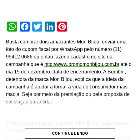
WhatsApp
Facebook
Twitter
LinkedIn
Pinterest
Basta comprar dois amaciantes Mon Bijou, enviar uma
foto do cupom fiscal por WhatsApp pelo número (11)
99412 0686 ou então fazer o cadastro no site da
campanha que é
http://www.promomonbijou.com.br
até o
dia 15 de dezembro, data de encerramento. A Bombril,
detentora da marca Mon Bijou, explica que a ideia da
campanha é ajudar a tornar a vida do consumidor mais
macia. Seja por meio da premiação ou pela proposta de
satisfação garantida.
A nova campanha promocional Mon Bijou ‘Toda maciez
que você merece’ prevê duas possibilidades de
CONTINUE LENDO
participação: se o consumidor gostar do produto e então