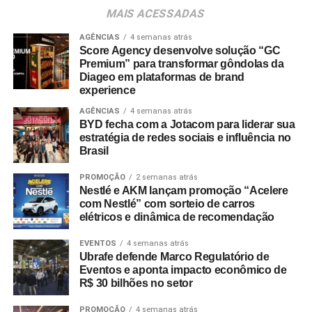
consumidores devem baixar o aplicativo oficial do
MAIS ACESSADAS
Shopping Villa Lobos, efetuar o cadastro e enviar
comprovantes fiscais de qualquer valor. O regulamento
AGÊNCIAS
4 semanas atrás
Score Agency desenvolve solução “GC
completo está disponível no site do empreendimento.
Premium” para transformar gôndolas da
Diageo em plataformas de brand
experience
AGÊNCIAS
4 semanas atrás
BYD fecha com a Jotacom para liderar sua
estratégia de redes sociais e influência no
Brasil
PROMOÇÃO
2 semanas atrás
Nestlé e AKM lançam promoção “Acelere
com Nestlé” com sorteio de carros
elétricos e dinâmica de recomendação
EVENTOS
4 semanas atrás
Ubrafe defende Marco Regulatório de
Eventos e aponta impacto econômico de
R$ 30 bilhões no setor
PROMOÇÃO
4 semanas atrás