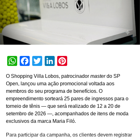
gerente da Torrefação Cooxupé.
A promoção abrange todas as linhas de produtos da
marca em todo o território nacional. Para concorrer aos
prêmios, os consumidores devem cadastrar os
comprovantes fiscais pelo site oficial ou via WhatsApp.
São mais de mil contemplações instantâneas diretas
reveladas no momento do cadastro do produto, além da
WhatsApp
Facebook
Twitter
LinkedIn
Pinterest
distribuição de R$ 10 mil toda semana e o sorteio final de
três automóveis elétricos. “Queríamos que a promoção
O Shopping Villa Lobos, patrocinador
master
do SP
fosse muito mais do que um incentivo de compra. Ela
Open, lançou uma ação promocional voltada aos
precisava reforçar os atributos da marca, gerar conversa e
membros do seu programa de benefícios. O
manter o Café Evolutto presente na rotina das pessoas. A
empreendimento sorteará 25 pares de ingressos para o
combinação entre mecânica simples, premiações
torneio de tênis — que será realizado de 12 a 20 de
atrativas, comunicação integrada e a chegada do Edu
setembro de 2026 —, acompanhados de itens de moda
Guedes nos permite manter a marca presente na rotina
exclusivos da marca Maria Filó.
do consumidor durante todo o período da campanha”,
conclui Hugo Furlan, coordenador de marketing da
Para participar da campanha, os clientes devem registrar
Cooxupé.