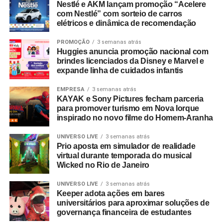
Nestlé e AKM lançam promoção “Acelere
cadeia produtiva — incluindo varejistas, fabricantes,
com Nestlé” com sorteio de carros
distribuidores, fornecedores e consultores —
elétricos e dinâmica de recomendação
interessados no mapeamento de tendências e na
geração de novas parcerias comerciais.
PROMOÇÃO
3 semanas atrás
Huggies anuncia promoção nacional com
brindes licenciados da Disney e Marvel e
expande linha de cuidados infantis
EMPRESA
3 semanas atrás
KAYAK e Sony Pictures fecham parceria
para promover turismo em Nova Iorque
inspirado no novo filme do Homem-Aranha
UNIVERSO LIVE
3 semanas atrás
Prio aposta em simulador de realidade
virtual durante temporada do musical
Wicked no Rio de Janeiro
UNIVERSO LIVE
3 semanas atrás
Keeper adota ações em bares
universitários para aproximar soluções de
governança financeira de estudantes