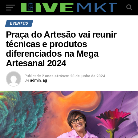
EVENTOS
Praça do Artesão vai reunir
técnicas e produtos
diferenciados na Mega
Artesanal 2024
Publicado
2 anos atrás
em
28 de junho de 2024
De
admin_ag