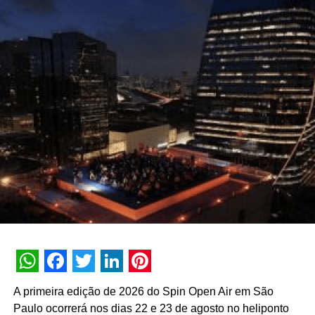
Paço do Comércio, o Pátio da Indústria, o Espaço Ateliê e
o Espaço Confeitaria & Scrapbooking. O evento reúne
indústria, comércio, ateliês, artesãos e artistas, que ditam
as tendências do setor, oferece milhares de cursos e
demonstrações, além de produtos, matérias primas,
projetos, desafios, exposições, encontros, negócios, entre
outras oportunidades.
TÓPICOS RELACIONADOS:
DESTAQUE
A SEGUIR
UBRAFE abre inscrições para o Congresso
temático que acontece em paralelo a feira de
negócios Experience Expo
NÃO PERCA
Centro de Convenções Rebouças avança nas
práticas ESG
WhatsApp
Facebook
Twitter
LinkedIn
Pinterest
A primeira edição de 2026 do Spin Open Air em São
Paulo ocorrerá nos dias 22 e 23 de agosto no heliponto