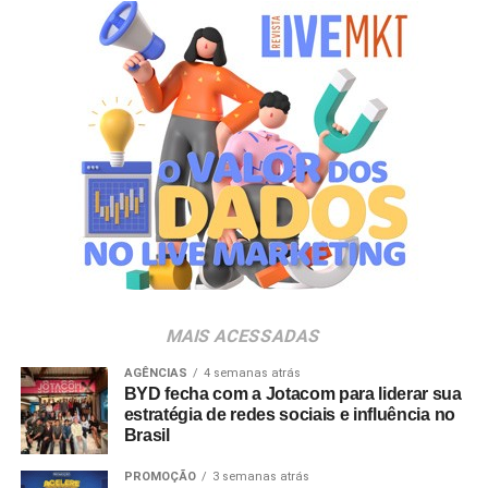
consumo e inteligência de mercado.
Durante o encontro, o evento sediará também mais uma
edição do Prêmio Excelência em Marca Própria,
premiação criada para reconhecer os cases de maior
destaque na indústria e no varejo nacional. Entre as
empresas com presença executiva confirmada estão
Carrefour, Assaí Atacadista, Magalu, Panvel, Pague
Menos, Rappi e Dalben. “As marcas próprias vivem um
momento de expansão no Brasil e vêm conquistando um
papel cada vez mais estratégico tanto para varejistas
quanto para a indústria. O PL Connection foi criado
justamente para conectar esse ecossistema, promover
MAIS ACESSADAS
conhecimento, estimular novos negócios e contribuir para
o fortalecimento desse mercado, que ainda tem um
AGÊNCIAS
4 semanas atrás
BYD fecha com a Jotacom para liderar sua
enorme potencial de crescimento no país”, destaca
estratégia de redes sociais e influência no
Johnny Reitzfeld, fundador e
CEO
da Amicci.
Brasil
O credenciamento é destinado a profissionais de toda a
PROMOÇÃO
3 semanas atrás