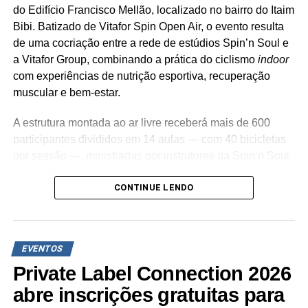
do Edifício Francisco Mellão, localizado no bairro do Itaim
Bibi. Batizado de Vitafor Spin Open Air, o evento resulta
de uma cocriação entre a rede de estúdios Spin’n Soul e
a Vitafor Group, combinando a prática do ciclismo
indoor
com experiências de nutrição esportiva, recuperação
muscular e bem-estar.
A estrutura montada ao ar livre receberá mais de 600
participantes divididos em 14 aulas — com 40 bicicletas
por sessão —, ministradas por instrutores da Spin’n Soul.
A iniciativa insere-se em um mercado aquecido: dados do
CONTINUE LENDO
estudo “Saúde & Bem-Estar” (Hand Gestão
Compartilhada/GWI, 2026) apontam que o Brasil ocupa a
11ª posição global no setor de
wellness
, movimentando
US$ 111,1 bilhões por ano e respondendo por 28% do
EVENTOS
mercado da América Latina.
Private Label Connection 2026
A Vitafor Group assina a jornada de nutrição e suporte
abre inscrições gratuitas para
aos atletas no pré e pós-treino. Alinhada à expansão do