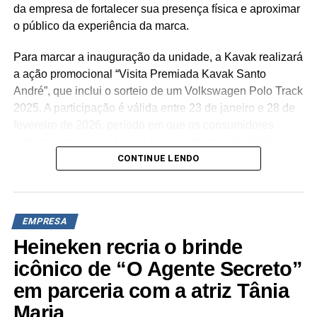
da empresa de fortalecer sua presença física e aproximar
o público da experiência da marca.
TÓPICOS RELACIONADOS:
A SEGUIR
Para marcar a inauguração da unidade, a Kavak realizará
O ano da parceria e do networking
a ação promocional “Visita Premiada Kavak Santo
NÃO PERCA
André”, que inclui o sorteio de um Volkswagen Polo Track
MCI fecha parceria com HSM para a realização do
2025. A participação é válida entre 23 de janeiro e 28 de
HSM+
fevereiro de 2026, período em que os consumidores
podem comparecer à nova loja e participar da dinâmica,
CONTINUE LENDO
na qual cada interação realizada com a Kavak gera
números da sorte, incluindo a visita à loja (um número), a
inspeção de um veículo para venda à Kavak (três
números), a reserva de um carro disponível na unidade
EMPRESA
(cinco números), a compra de um veículo no local (dez
Heineken recria o brinde
números) e a contratação de serviços da empresa, como
o Kavak Docs (cinco números). O sorteio do prêmio
icônico de “O Agente Secreto”
ocorre no dia 11 de março de 2026.
em parceria com a atriz Tânia
Maria
“O lançamento da loja de Santo André representa um