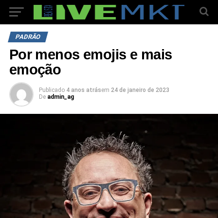
PADRÃO
Por menos emojis e mais
emoção
Publicado
4 anos atrás
em
24 de janeiro de 2023
De
admin_ag