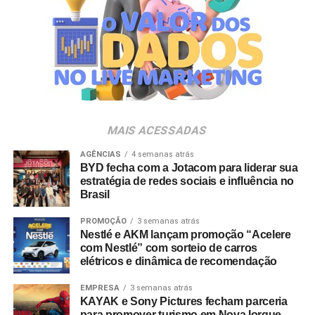
Para Laura Esteves, CCO da LePub São Paulo, “o
cinema brasileiro tem o poder de reunir pessoas e criar
conexões verdadeiras. Recriar o brinde icônico da Dona
Tânia em ‘O Agente Secreto’ é uma forma de celebrar
nosso cinema, com todo o Brasil unido em um brinde com
Heineken”.
“Refazer esse brinde é muito especial para mim. É uma
MAIS ACESSADAS
cena que marcou a minha carreira e agora ganha um
novo significado: celebrar o talento brasileiro e brindar à
AGÊNCIAS
4 semanas atrás
BYD fecha com a Jotacom para liderar sua
cultura com uma verdinha”, comenta Tânia Maria.
estratégia de redes sociais e influência no
Brasil
PROMOÇÃO
3 semanas atrás
Nestlé e AKM lançam promoção “Acelere
com Nestlé” com sorteio de carros
elétricos e dinâmica de recomendação
EMPRESA
3 semanas atrás
KAYAK e Sony Pictures fecham parceria
para promover turismo em Nova Iorque