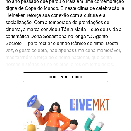
no ano passado que parou o País em uma comemoração
digna de Copa do Mundo. E neste clima de celebração, a
Heineken
reforça sua conexão com a cultura e a
socialização. Com a temporada de premiações de
cinema, a marca convidou Tânia Maria – que deu vida à
carismática Dona Sebastiana no longa “O Agente
Secreto” – para recriar o brinde icônico do filme. Desta
vez, o gesto celebra, não apenas uma cena memorável,
mas também a força do cinema nacional, que conta
nossas histórias e une os brasileiros em torno delas.
CONTINUE LENDO
“A Heineken
sempre esteve ligada a momentos de
celebração e cultura. Trazer a Dona Tânia para recriar um
brinde tão marcante é uma forma de homenagear o
cinema nacional e reforçar nosso compromisso com a
socialização e em reunir as pessoas em momentos de
celebração”, afirma Williane Vieira, gerente de marketing
da Heineken no Brasil.