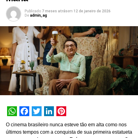
passo importante na estratégia de expansão física da
Kavak, usando o espaço como ponto de contato com o
Publicado
7 meses atrás
em
12 de janeiro de 2026
De
admin_ag
consumidor e como ferramenta de construção de marca. A
dinâmica da campanha reforça essa proposta ao
incentivar diferentes produtos e etapas da jornada do
cliente, além de toda segurança nas transações e de
nossos veículos seminovos”, afirma Guilherme Spinace,
diretor de pós-venda e experiência do cliente da Kavak
Brasil.
WhatsApp
Facebook
Twitter
LinkedIn
Pinterest
O cinema brasileiro nunca esteve tão em alta como nos
últimos tempos com a conquista de sua primeira estatueta