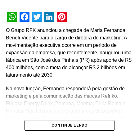
WhatsApp
Facebook
Twitter
LinkedIn
Pinterest
O Grupo RFK anunciou a chegada de Maria Fernanda
Beneli Vicente para o cargo de diretora de marketing. A
movimentação executiva ocorre em um período de
expansão da empresa, que recentemente inaugurou uma
fábrica em São José dos Pinhais (PR) após aporte de R$
400 milhões, com a meta de alcançar R$ 2 bilhões em
faturamento até 2030.
Na nova função, Fernanda responderá pela gestão de
marketing e pela comunicação das marcas Refriko,
Furioso Energy Drink, Bamboa, Moema, Bella Roma e
Hidratar. Sua liderança abrangerá áreas de
branding
,
posicionamento de mercado, campanhas publicitárias,
CONTINUE LENDO
relacionamento com consumidores e novos projetos de
negócios. “Encontro uma empresa em um momento de