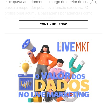
e ocupava anteriormente o cargo de diretor de criação,
passa a responder pela nova função executiva. O
profissional acumula passagens por agências como
Propeg, Sunset, Rapp e MRM.
CONTINUE LENDO
Já Marcelo Fiuza retorna à Cheil Brasil para assumir o
posto de co-líder criativo, após ter integrado a equipe da
casa entre 2023 e 2025. Em sua trajetória corporativa,
Fiuza reúne experiência em operações publicitárias como
Mutato, Publicis Brasil, DPZ e Neogama/BBH.
“Eto e Marcelo têm expertises distintas e
complementares, além de já terem trabalhado juntos e
conhecerem profundamente o DNA da Cheil – sabendo
muito bem navegar pelas diversas disciplinas e
plataformas que oferecemos para nossos clientes.
Acreditamos que essa liderança compartilhada trará uma
série de benefícios para os processos, além de
resultados ainda mais efetivos para nossos projetos e