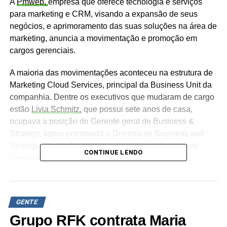
A
Pmweb,
empresa que oferece tecnologia e serviços
para marketing e CRM, visando a expansão de seus
negócios, e aprimoramento das suas soluções na área de
marketing, anuncia a movimentação e promoção em
cargos gerenciais.
A maioria das movimentações aconteceu na estrutura de
Marketing Cloud Services, principal da Business Unit da
companhia. Dentre os executivos que mudaram de cargo
estão
Livia Schmitz,
que possui sete anos de casa,
ocupava a posição de Gerente geral de Business &
Strategy, agora promovida a Diretora de Business and
Strategy;
Carlos Alberto León Núñez,
era Gerente de
CONTINUE LENDO
Operações e assume como Diretor de Operações
Marketing Cloud;
Érica Ortiz,
com três anos de casa, de
Gerente de Business Analytics agora como Gerente Geral
de Business Analytics, e
Renan Polonio,
antes
GENTE
Engenheiro de Soluções, agora assume como Gerente
Grupo RFK contrata Maria
de Engenharia de Soluções Marketing Cloud. Todos