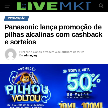
PROMOÇÃO
Panasonic lança promoção de
pilhas alcalinas com cashback
e sorteios
Publicado
4 anos atrás
em
4 de outubro de 2022
De
admin_ag