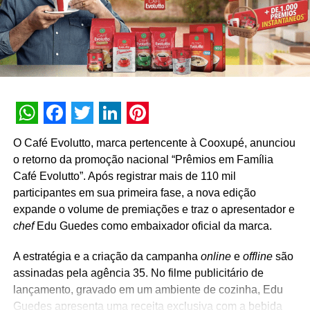
Luciano Lima, gerente de marketing da Panasonic,
comenta o quanto é importante para a marca investir em
novos formatos para atrair mais clientes e se manter na
liderança: “Na Panasonic, as pilhas foram os primeiros
produtos fabricados pela empresa no país. Nossa fábrica
de São Jose dos Campos é a única de Pilhas Alcalinas
da América Latina e estamos entregando ao consumidor
WhatsApp
Facebook
Twitter
LinkedIn
Pinterest
benefícios exclusivos e uma experiência de compra
O Café Evolutto, marca pertencente à Cooxupé, anunciou
diferenciada. Acreditamos nesse modelo de promoção,
o retorno da promoção nacional “Prêmios em Família
pois é algo que chama a atenção do consumidor e gera
Café Evolutto”. Após registrar mais de 110 mil
lembrança positiva com a marca, especialmente para o
participantes em sua primeira fase, a nova edição
período de alta sazonalidade do nosso produto – Dia das
expande o volume de premiações e traz o apresentador e
Crianças e Natal”.
chef
Edu Guedes como embaixador oficial da marca.
Juliana Pileggi Suplicy, diretora de negócios na MKT
A estratégia e a criação da campanha
online
e
offline
são
House, conta sobre a estratégia da campanha e os novos
assinadas pela agência 35. No filme publicitário de
desafios em atender pela primeira vez a marca. “A
lançamento, gravado em um ambiente de cozinha, Edu
Panasonic chega à casa nos trazendo um desafio super
Guedes apresenta uma receita exclusiva com a bebida