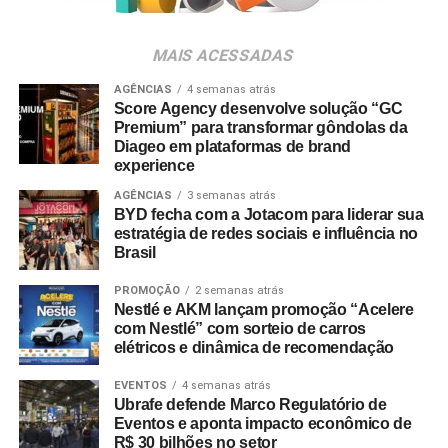
Para ingressar no programa e participar do sorteio, os
consumidores devem baixar o aplicativo oficial do
MAIS ACESSADAS
Shopping Villa Lobos, efetuar o cadastro e enviar
comprovantes fiscais de qualquer valor. O regulamento
AGÊNCIAS
4 semanas atrás
Score Agency desenvolve solução “GC
completo está disponível no site do empreendimento.
Premium” para transformar gôndolas da
Diageo em plataformas de brand
experience
AGÊNCIAS
3 semanas atrás
BYD fecha com a Jotacom para liderar sua
estratégia de redes sociais e influência no
Brasil
PROMOÇÃO
2 semanas atrás
Nestlé e AKM lançam promoção “Acelere
com Nestlé” com sorteio de carros
elétricos e dinâmica de recomendação
EVENTOS
4 semanas atrás
Ubrafe defende Marco Regulatório de
Eventos e aponta impacto econômico de
R$ 30 bilhões no setor