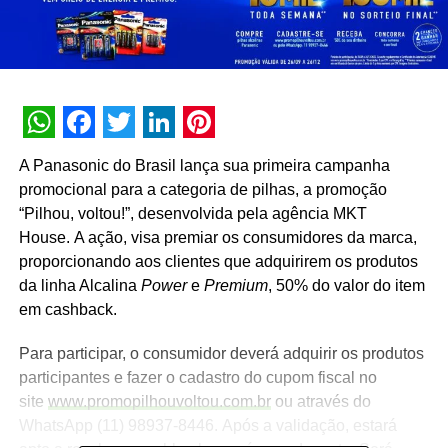
WhatsApp
Facebook
Twitter
LinkedIn
Pinterest
A Panasonic do Brasil lança sua primeira campanha
promocional para a categoria de pilhas, a promoção
“Pilhou, voltou!”, desenvolvida pela agência MKT
House. A ação, visa premiar os consumidores da marca,
proporcionando aos clientes que adquirirem os produtos
da linha Alcalina
Power
e
Premium
, 50% do valor do item
em cashback.
Para participar, o consumidor deverá adquirir os produtos
participantes e fazer o cadastro do cupom fiscal no
site
www.promopilhouvoltou.com.br
ou através do
WhatsApp (11) 98937-8446. Após a validação, estará