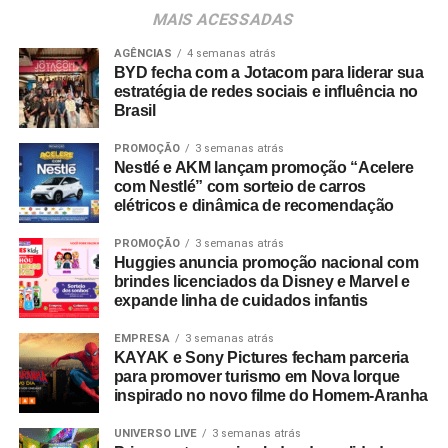
consumidores devem baixar o aplicativo oficial do
MAIS ACESSADAS
Shopping Villa Lobos, efetuar o cadastro e enviar
comprovantes fiscais de qualquer valor. O regulamento
AGÊNCIAS
4 semanas atrás
BYD fecha com a Jotacom para liderar sua
completo está disponível no site do empreendimento.
estratégia de redes sociais e influência no
Brasil
PROMOÇÃO
3 semanas atrás
Nestlé e AKM lançam promoção “Acelere
com Nestlé” com sorteio de carros
elétricos e dinâmica de recomendação
PROMOÇÃO
3 semanas atrás
Huggies anuncia promoção nacional com
brindes licenciados da Disney e Marvel e
expande linha de cuidados infantis
EMPRESA
3 semanas atrás
KAYAK e Sony Pictures fecham parceria
para promover turismo em Nova Iorque
inspirado no novo filme do Homem-Aranha
UNIVERSO LIVE
3 semanas atrás