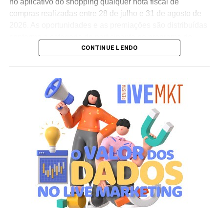
no aplicativo do shopping qualquer nota fiscal de
compras realizadas entre 28 de julho e 31 de agosto de
2026. As oportunidades e as premiações são distribuídas
conforme a categoria do participante no programa de
CONTINUE LENDO
relacionamento.
A apuração dos contemplados será realizada no dia 10
de setembro de 2026. Após a divulgação do resultado
oficial, os vencedores terão até o dia 16 de setembro para
realizar a retirada presencial dos ingressos e brindes no
espaço Villa Atende, localizado no piso G1 do shopping.
“O SP Open é um torneio muito relevante para a cidade e
para essa região. Como estamos no evento de forma tão
profunda, nada mais justo do que proporcionar essa
experiência para alguns dos nossos clientes fiéis”,
destaca Aline Ivanov, gerente de marketing do Shopping
Villa Lobos.
Para ingressar no programa e participar do sorteio, os