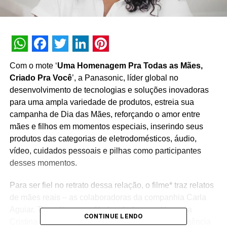
WhatsApp
Facebook
Twitter
LinkedIn
Pinterest
Com o mote ‘
Uma Homenagem Pra Todas as Mães,
Criado Pra Você
’, a Panasonic, líder global no
desenvolvimento de tecnologias e soluções inovadoras
para uma ampla variedade de produtos, estreia sua
campanha de Dia das Mães, reforçando o amor entre
mães e filhos em momentos especiais, inserindo seus
produtos das categorias de eletrodomésticos, áudio,
vídeo, cuidados pessoais e pilhas como participantes
desses momentos.
Para ser fiel no retrato dessa relação, o filme* traz relatos
de mães reais – as colaboradoras da companhia Carla
Aguiar, Thais Sogawa, Thelma Falcone e Vanessa
CONTINUE LENDO
Cristina de Oliveira; e as consultoras da Seven, agência