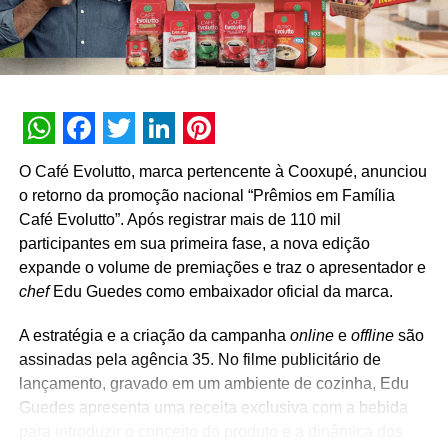
todo o Brasil por meio de um dos nossos princípios
globais de contribuir continuamente para a felicidade das
pessoas”, encerra Fabio.
Assinado pela Ogilvy Brasil, as peças passaram a ser
veiculadas na televisão aberta no último domingo (25) e
WhatsApp
Facebook
Twitter
LinkedIn
Pinterest
nas redes sociais da Panasonic. “Nada melhor do que
O Café Evolutto, marca pertencente à Cooxupé, anunciou
retratar o Dia das Mães a partir da visão de quem mais
o retorno da promoção nacional “Prêmios em Família
entende do assunto na Panasonic: as colaboradoras que
Café Evolutto”. Após registrar mais de 110 mil
também são mães”, explica Vitor Prado, diretor de arte da
participantes em sua primeira fase, a nova edição
Ogilvy Brasil responsável pelo projeto. “Essa é uma
expande o volume de premiações e traz o apresentador e
característica das criações de Panasonic, em que
chef
Edu Guedes como embaixador oficial da marca.
tentamos trazer para o centro da conversa pessoas reais,
que vivenciam a empresa. O resultado foi pura emoção”,
A estratégia e a criação da campanha
online
e
offline
são
conclui o criativo.
assinadas pela agência 35. No filme publicitário de
lançamento, gravado em um ambiente de cozinha, Edu
Compre & Concorra
Guedes apresenta uma receita exclusiva com a bebida
para introduzir o conceito do produto e a dinâmica dos
A campanha ainda conta com a versão