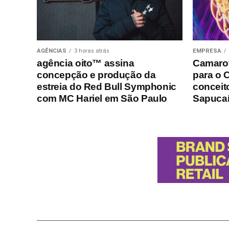
AGÊNCIAS
3 horas atrás
EMPRESA
agência oito™ assina
Camarot
concepção e produção da
para o 
estreia do Red Bull Symphonic
conceito
com MC Hariel em São Paulo
Sapuca