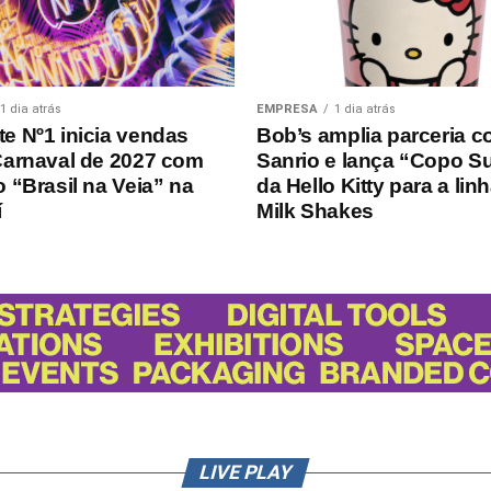
1 dia atrás
EMPRESA
1 dia atrás
e Nº1 inicia vendas
Bob’s amplia parceria c
Carnaval de 2027 com
Sanrio e lança “Copo S
 “Brasil na Veia” na
da Hello Kitty para a lin
í
Milk Shakes
LIVE PLAY