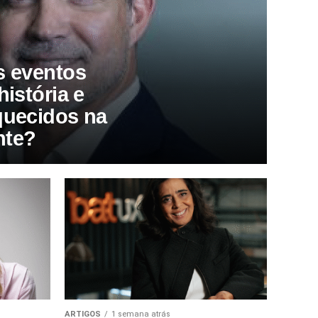
s eventos
história e
quecidos na
nte?
ARTIGOS
1 semana atrás