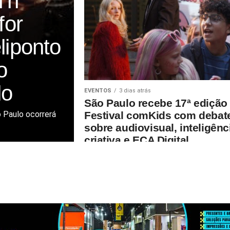
n’n
for
liponto
o
lo
EVENTOS
3 dias atrás
São Paulo recebe 17ª edição
o Paulo ocorrerá
Festival comKids com debat
sobre audiovisual, inteligênc
criativa e ECA Digital