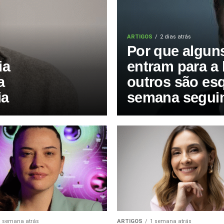
ARTIGOS
2 dias atrás
Por que algun
ia
entram para a 
a
outros são es
ia
semana segui
1 semana atrás
ARTIGOS
1 semana atrás