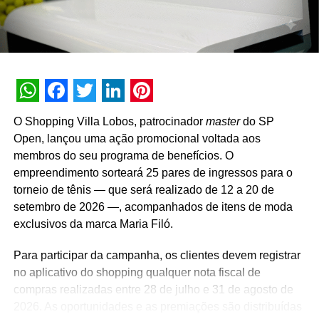
marca em todo o território nacional. Para concorrer aos
prêmios, os consumidores devem cadastrar os
comprovantes fiscais pelo site oficial ou via WhatsApp.
São mais de mil contemplações instantâneas diretas
reveladas no momento do cadastro do produto, além da
distribuição de R$ 10 mil toda semana e o sorteio final de
WhatsApp
Facebook
Twitter
LinkedIn
Pinterest
três automóveis elétricos. “Queríamos que a promoção
O Shopping Villa Lobos, patrocinador
master
do SP
fosse muito mais do que um incentivo de compra. Ela
Open, lançou uma ação promocional voltada aos
precisava reforçar os atributos da marca, gerar conversa e
membros do seu programa de benefícios. O
manter o Café Evolutto presente na rotina das pessoas. A
empreendimento sorteará 25 pares de ingressos para o
combinação entre mecânica simples, premiações
torneio de tênis — que será realizado de 12 a 20 de
atrativas, comunicação integrada e a chegada do Edu
setembro de 2026 —, acompanhados de itens de moda
Guedes nos permite manter a marca presente na rotina
exclusivos da marca Maria Filó.
do consumidor durante todo o período da campanha”,
conclui Hugo Furlan, coordenador de marketing da
Para participar da campanha, os clientes devem registrar
Cooxupé.
no aplicativo do shopping qualquer nota fiscal de
compras realizadas entre 28 de julho e 31 de agosto de
2026. As oportunidades e as premiações são distribuídas