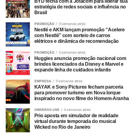
BYD fecha com a Jotacom para liderar sua
completo está disponível no site do empreendimento.
estratégia de redes sociais e influência no
Brasil
PROMOÇÃO
3 semanas atrás
Nestlé e AKM lançam promoção “Acelere
com Nestlé” com sorteio de carros
elétricos e dinâmica de recomendação
PROMOÇÃO
3 semanas atrás
Huggies anuncia promoção nacional com
brindes licenciados da Disney e Marvel e
expande linha de cuidados infantis
EMPRESA
3 semanas atrás
KAYAK e Sony Pictures fecham parceria
para promover turismo em Nova Iorque
inspirado no novo filme do Homem-Aranha
UNIVERSO LIVE
3 semanas atrás
Prio aposta em simulador de realidade
virtual durante temporada do musical
Wicked no Rio de Janeiro