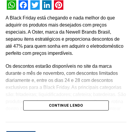
WhatsApp
Facebook
Twitter
LinkedIn
Pinterest
A Black Friday está chegando e nada melhor do que
adquirir os produtos mais desejados com preços
especiais. A Oster, marca da Newell Brands Brasil,
separou itens estratégicos e proporciona descontos de
até 47% para quem sonha em adquirir o eletrodoméstico
perfeito com preços imperdíveis.
Os descontos estarão disponíveis no site da marca
durante o mês de novembro, com descontos limitados
diariamente e, entre os dias 24 e 28 com descontos
exclusivos para a Black Friday. As principais categorias
são: fritadeiras; liquidificadores; cafeteira; batedeiras. São
produtos com design e tecnologia para melhorar a rotina
CONTINUE LENDO
dentro de casa, além de serem opções para presentear
pessoas especiais.
TÓPICOS RELACIONADOS:
DESTAQUE