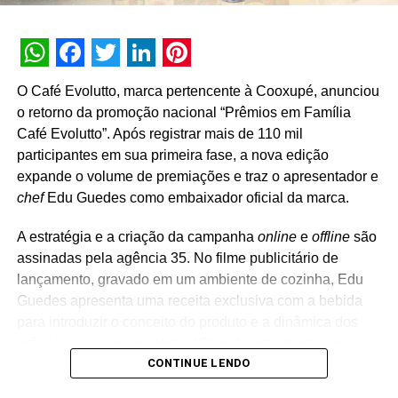
WhatsApp
Facebook
Twitter
LinkedIn
Pinterest
O Café Evolutto, marca pertencente à Cooxupé, anunciou
o retorno da promoção nacional “Prêmios em Família
Café Evolutto”. Após registrar mais de 110 mil
participantes em sua primeira fase, a nova edição
expande o volume de premiações e traz o apresentador e
chef
Edu Guedes como embaixador oficial da marca.
A estratégia e a criação da campanha
online
e
offline
são
assinadas pela agência 35. No filme publicitário de
lançamento, gravado em um ambiente de cozinha, Edu
Guedes apresenta uma receita exclusiva com a bebida
para introduzir o conceito do produto e a dinâmica dos
prêmios aos consumidores. “Quando uma marca cresce
CONTINUE LENDO
de forma consistente, a comunicação também precisa
evoluir. A segunda edição da Promoção Prêmios em