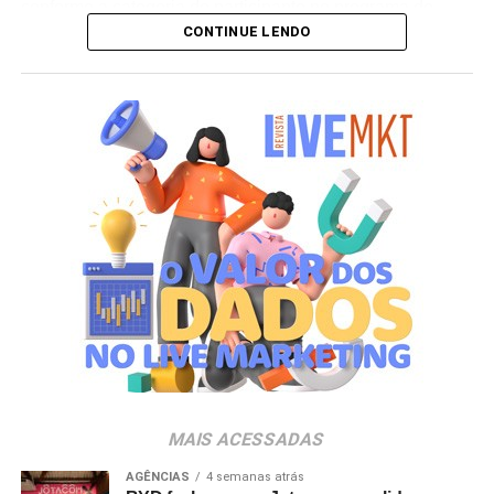
conforme a categoria do participante no programa de
CONTINUE LENDO
relacionamento.
A apuração dos contemplados será realizada no dia 10
de setembro de 2026. Após a divulgação do resultado
oficial, os vencedores terão até o dia 16 de setembro para
realizar a retirada presencial dos ingressos e brindes no
espaço Villa Atende, localizado no piso G1 do shopping.
“O SP Open é um torneio muito relevante para a cidade e
para essa região. Como estamos no evento de forma tão
profunda, nada mais justo do que proporcionar essa
experiência para alguns dos nossos clientes fiéis”,
destaca Aline Ivanov, gerente de marketing do Shopping
Villa Lobos.
Para ingressar no programa e participar do sorteio, os
consumidores devem baixar o aplicativo oficial do
MAIS ACESSADAS
Shopping Villa Lobos, efetuar o cadastro e enviar
comprovantes fiscais de qualquer valor. O regulamento
AGÊNCIAS
4 semanas atrás