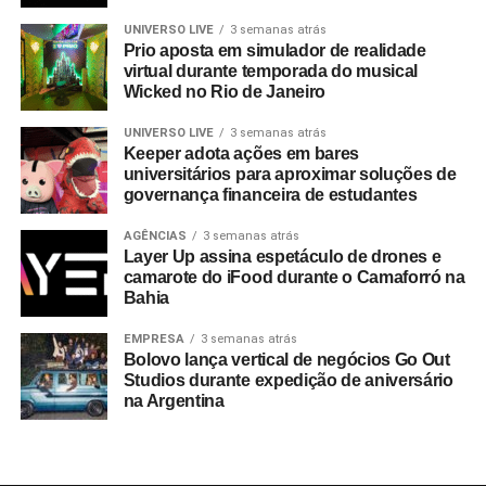
UNIVERSO LIVE
3 semanas atrás
Prio aposta em simulador de realidade
TÓPICOS RELACIONADOS:
virtual durante temporada do musical
A SEGUIR
Wicked no Rio de Janeiro
Henrique Fogaça é o novo parceiro de Casillero
del Diablo
UNIVERSO LIVE
3 semanas atrás
Keeper adota ações em bares
NÃO PERCA
universitários para aproximar soluções de
TIM lança teclado contra o preconceito
governança financeira de estudantes
LGBTQIA+
AGÊNCIAS
3 semanas atrás
Layer Up assina espetáculo de drones e
camarote do iFood durante o Camaforró na
Bahia
EMPRESA
3 semanas atrás
Bolovo lança vertical de negócios Go Out
Studios durante expedição de aniversário
na Argentina