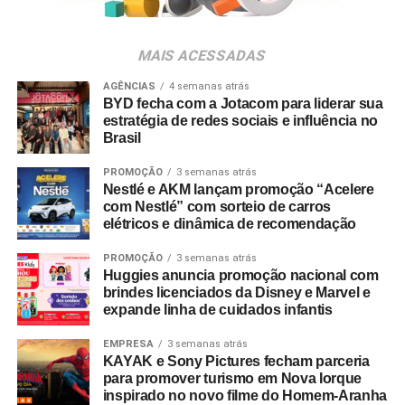
da música e da hospitalidade carioca.
“Costumo falar na Always On que ‘feito é melhor do que
perfeito desde que o feito seja bem-feito’. Então, a busca
Os convites individuais já estão disponíveis para compra
por inovação começa desde o começo. É preciso
MAIS ACESSADAS
no canal oficial da Ticketmaster, com lote inicial a partir
estruturar um bom plano, situar onde a empresa está — e
de R$ 3.950,00. As demais atualizações e atrações do
AGÊNCIAS
4 semanas atrás
não onde acha que está — para então traçar para onde
BYD fecha com a Jotacom para liderar sua
evento serão divulgadas nos canais oficiais do camarote
quer ir. De fato, não precisa criar necessariamente do
estratégia de redes sociais e influência no
nos próximos meses.
Brasil
zero. Tem muita coisa a se embutir na cultura e
fazer uma
aceleração
“, conclui Elcio.
PROMOÇÃO
3 semanas atrás
Nestlé e AKM lançam promoção “Acelere
Matéria publicada inicialmente na
Revista Consumidor
com Nestlé” com sorteio de carros
Moderno
, confira
aqui
a publicação original.
elétricos e dinâmica de recomendação
PROMOÇÃO
3 semanas atrás
Huggies anuncia promoção nacional com
brindes licenciados da Disney e Marvel e
expande linha de cuidados infantis
EMPRESA
3 semanas atrás
KAYAK e Sony Pictures fecham parceria
para promover turismo em Nova Iorque
inspirado no novo filme do Homem-Aranha
Os passos básicos para a omnicanalidade