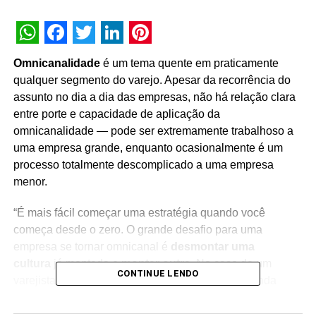
WhatsApp
Facebook
Twitter
LinkedIn
Pinterest
Omnicanalidade
é um tema quente em praticamente
qualquer segmento do varejo. Apesar da recorrência do
assunto no dia a dia das empresas, não há relação clara
entre porte e capacidade de aplicação da
omnicanalidade — pode ser extremamente trabalhoso a
uma empresa grande, enquanto ocasionalmente é um
processo totalmente descomplicado a uma empresa
menor.
“É mais fácil começar uma estratégia quando você
começa desde o zero. O grande desafio para uma
empresa se tornar omnicanal é
desmontar uma
cultura
já montada e
montar outra
. No caso de um
CONTINUE LENDO
varejista que quer atuar no mundo online e na venda
direta, por exemplo: quando a empresa é menor, é mais
rápida em se adaptar; quando é maior, tem todo seu