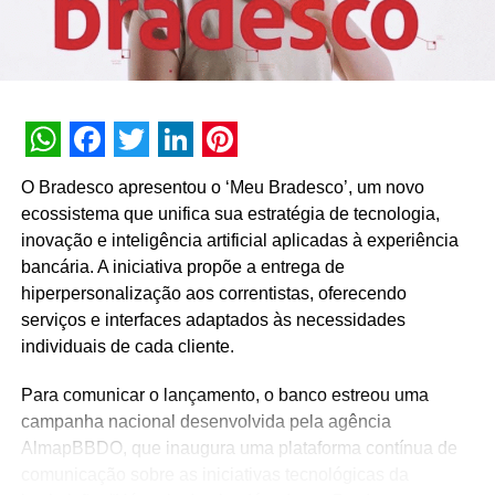
de canais”, esclarece o executivo. Para ele, é comum
encontrar atendimentos digitais pasteurizados, com robôs
sem real funcionalidade e dicionário semântico mínimo.
“É uma questão de
C-level
e
top down
. É o líder olhando
para o consumidor. Não é sempre na linearidade de
WhatsApp
Facebook
Twitter
LinkedIn
Pinterest
‘coloquei A em recursos e tirei B’ mas, no decorrer do
O Bradesco apresentou o ‘Meu Bradesco’, um novo
processo, faz sentido”,
Elcio
. “É preciso primeiro pensar
ecossistema que unifica sua estratégia de tecnologia,
em ter foco no cliente e seus objetivos principais. Em
inovação e inteligência artificial aplicadas à experiência
seguida, disseminar isso na empresa. Depois, é preciso
bancária. A iniciativa propõe a entrega de
avaliar como levantar
dados
e usá-los em todos os níveis
hiperpersonalização aos correntistas, oferecendo
da empresa. É preciso analisar os dados com base nas
serviços e interfaces adaptados às necessidades
necessidades. Por fim, tem-se que testar hipóteses”,
individuais de cada cliente.
ressaltou o executivo. “Não se deve primeiro comprar a
tecnologia e depois simplesmente implementar.”
Para comunicar o lançamento, o banco estreou uma
campanha nacional desenvolvida pela agência
Beisert complementa dizendo que empresas que nunca
AlmapBBDO, que inaugura uma plataforma contínua de
trabalharam com dados têm um pouco a impressão de
comunicação sobre as iniciativas tecnológicas da
que o
big data
é um programa, algo que é instalado e faz