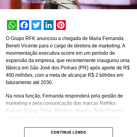
minha experiência. Ainda que jovem, a empresa já
conseguiu formar um time engajado e preparado para
responder aos atuais desafios de mercado e alcançar os
objetivos traçados.” explica Omar.
WhatsApp
Facebook
Twitter
LinkedIn
Pinterest
O Grupo RFK anunciou a chegada de Maria Fernanda
TÓPICOS RELACIONADOS:
DESTAQUE
Beneli Vicente para o cargo de diretora de marketing. A
movimentação executiva ocorre em um período de
A SEGUIR
Oli anuncia novas contratações e reforça áreas
expansão da empresa, que recentemente inaugurou uma
de marketing e tecnologia
fábrica em São José dos Pinhais (PR) após aporte de R$
400 milhões, com a meta de alcançar R$ 2 bilhões em
NÃO PERCA
Cheil apresenta novidades em sua estrutura
faturamento até 2030.
Na nova função, Fernanda responderá pela gestão de
marketing e pela comunicação das marcas Refriko,
Furioso Energy Drink, Bamboa, Moema, Bella Roma e
Hidratar. Sua liderança abrangerá áreas de
branding
,
posicionamento de mercado, campanhas publicitárias,
CONTINUE LENDO
relacionamento com consumidores e novos projetos de