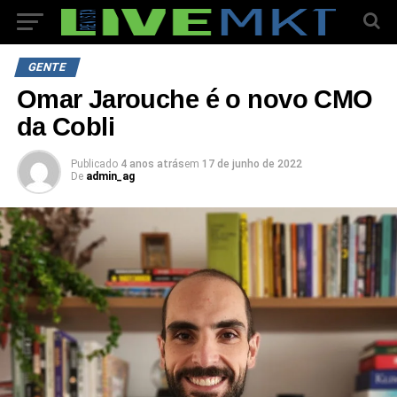
GENTE
Omar Jarouche é o novo CMO
da Cobli
Publicado
4 anos atrás
em
17 de junho de 2022
De
admin_ag