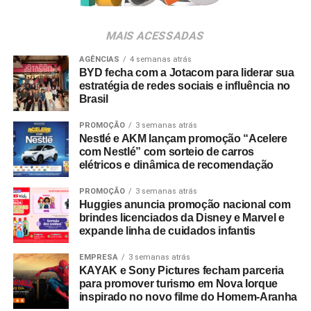
resultados ainda mais efetivos para nossos projetos e
clientes”, destaca Tatiana Pacheco,
COO
da Cheil Brasil.
MAIS ACESSADAS
A movimentação busca fortalecer a entrega criativa
AGÊNCIAS
4 semanas atrás
integrada às demais áreas de especialidade da agência.
BYD fecha com a Jotacom para liderar sua
estratégia de redes sociais e influência no
Além dos serviços tradicionais de planejamento, criação
Brasil
e mídia, a Cheil opera com núcleos dedicados de
CRM
,
retail
, eventos,
live commerce
, produção de conteúdo,
PROMOÇÃO
3 semanas atrás
social
e um estúdio proprietário voltado a soluções de
Nestlé e AKM lançam promoção “Acelere
com Nestlé” com sorteio de carros
inteligência artificial.
elétricos e dinâmica de recomendação
PROMOÇÃO
3 semanas atrás
Huggies anuncia promoção nacional com
brindes licenciados da Disney e Marvel e
expande linha de cuidados infantis
EMPRESA
3 semanas atrás
KAYAK e Sony Pictures fecham parceria
para promover turismo em Nova Iorque
inspirado no novo filme do Homem-Aranha