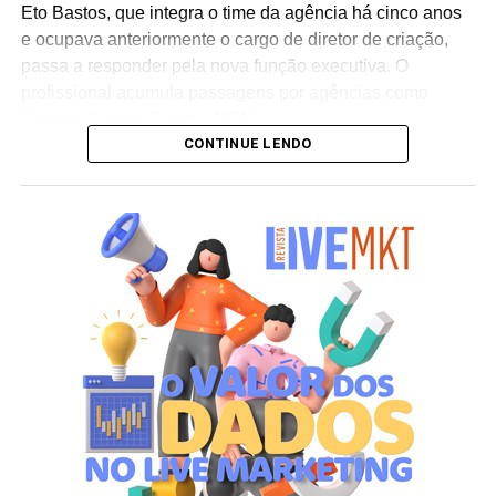
Eto Bastos, que integra o time da agência há cinco anos
e ocupava anteriormente o cargo de diretor de criação,
passa a responder pela nova função executiva. O
profissional acumula passagens por agências como
Propeg, Sunset, Rapp e MRM.
CONTINUE LENDO
Já Marcelo Fiuza retorna à Cheil Brasil para assumir o
posto de co-líder criativo, após ter integrado a equipe da
casa entre 2023 e 2025. Em sua trajetória corporativa,
Fiuza reúne experiência em operações publicitárias como
Mutato, Publicis Brasil, DPZ e Neogama/BBH.
“Eto e Marcelo têm expertises distintas e
complementares, além de já terem trabalhado juntos e
conhecerem profundamente o DNA da Cheil – sabendo
muito bem navegar pelas diversas disciplinas e
plataformas que oferecemos para nossos clientes.
Acreditamos que essa liderança compartilhada trará uma
série de benefícios para os processos, além de