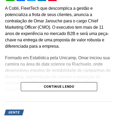
WhatsApp
Facebook
Twitter
LinkedIn
Pinterest
A Cobli, FleetTech que descomplica a gestão e
potencializa a frota de seus clientes, anuncia a
contratação de Omar Jarouche para o cargo Chief
Marketing Officer (CMO). O executivo tem mais de 11
anos de experiência no mercado B2B e será uma peça-
chave na entrega de uma proposta de valor robusta e
diferenciada para a empresa.
Formado em Estatística pela Unicamp, Omar iniciou sua
carreira na área de
data science
na Riachuelo, onde
desenvolveu estudos de rentabilidade de campanhas de
Marketing, segmentação de clientes e avaliação de
concorrência. Já em sua trajetória na ClearSale, o
CONTINUE LENDO
executivo passou por diversas áreas até chegar à
posição de Diretor de Marketing e Soluções, focado nas
atividades de marketing de produto, assessoria de
imprensa, pricing, estratégia de mercado, FP&A, vendas
GENTE
e pós-vendas.